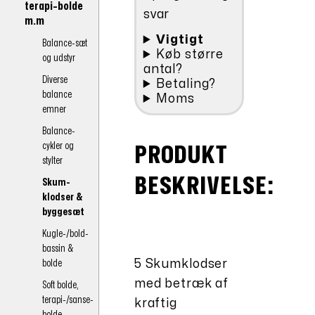
terapi-bolde
svar
m.m
Vigtigt
Balance-sæt
Køb større
og udstyr
antal?
Diverse
Betaling?
balance
Moms
emner
Balance-
cykler og
PRODUKT
stylter
BESKRIVELSE:
Skum-
klodser &
byggesæt
Kugle-/bold-
bassin &
5 Skumklodser
bolde
med betræk af
Soft bolde,
terapi-/sanse-
kraftig
bolde