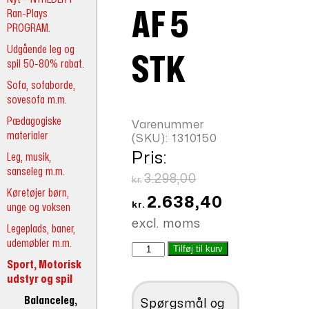
Ran-Plays
AF 5
PROGRAM.
Udgående leg og
STK
spil 50-80% rabat.
Sofa, sofaborde,
sovesofa m.m.
Pædagogiske
Varenummer
materialer
(SKU):
1310150
Pris:
Leg, musik,
sanseleg m.m.
Den
3.298,00
kr.
Køretøjer børn,
oprindelige
Den
2.638,40
kr.
unge og voksen
pris
aktuelle
excl. moms
Legeplads, baner,
var:
pris
udemøbler m.m.
Skumklodser
Tilføj til kurv
kr.3.298,00.
er:
af
Sport, Motorisk
kr.2.638,40.
5
udstyr og spil
stk
Balanceleg,
Spørgsmål og
antal