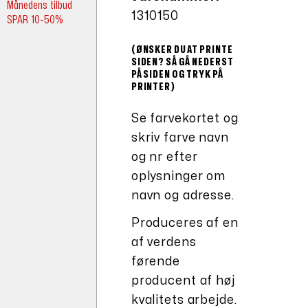
Månedens tilbud
1310150
SPAR 10-50%
(ØNSKER DU AT PRINTE
SIDEN? SÅ GÅ NEDERST
PÅ SIDEN OG TRYK PÅ
PRINTER)
Se farvekortet og
skriv farve navn
og nr efter
oplysninger om
navn og adresse.
Produceres af en
af verdens
førende
producent af høj
kvalitets arbejde.