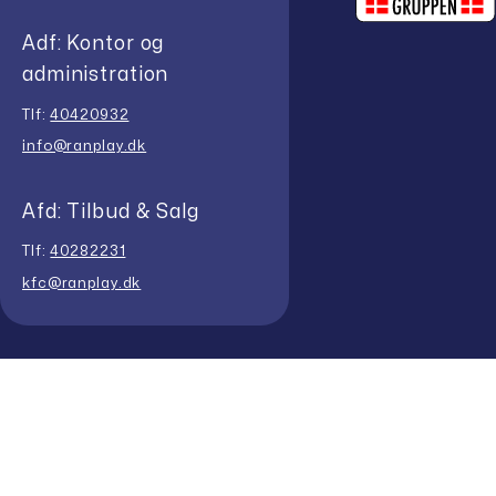
Adf: Kontor og
administration
Tlf:
40420932
info@ranplay.dk
Afd: Tilbud & Salg
Tlf:
40282231
kfc@ranplay.dk