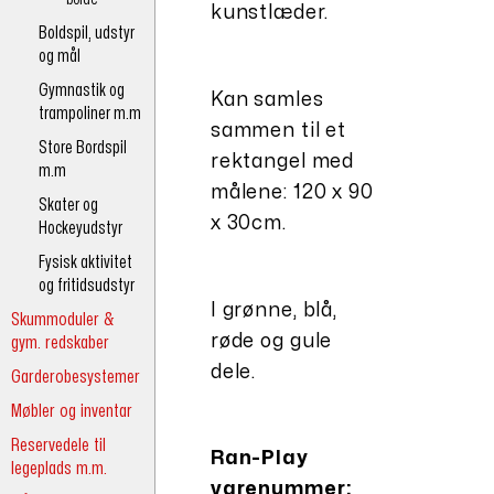
kunstlæder.
Boldspil, udstyr
og mål
Gymnastik og
Kan samles
trampoliner m.m
sammen til et
Store Bordspil
rektangel med
m.m
målene: 120 x 90
Skater og
x 30cm.
Hockeyudstyr
Fysisk aktivitet
og fritidsudstyr
I grønne, blå,
Skummoduler &
røde og gule
gym. redskaber
dele.
Garderobesystemer
Møbler og inventar
Reservedele til
Ran-Play
legeplads m.m.
varenummer: