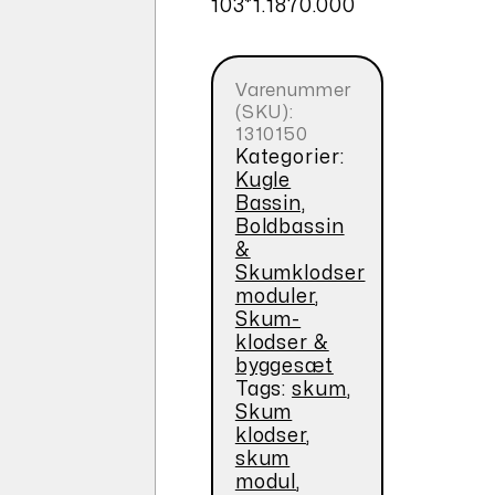
103*1.1870.000
Varenummer
(SKU):
1310150
Kategorier:
Kugle
Bassin,
Boldbassin
&
Skumklodser
moduler
,
Skum-
klodser &
byggesæt
Tags:
skum
,
Skum
klodser
,
skum
modul
,