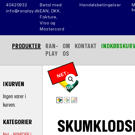
40420932
Betal med:
Handelsbetingelser
M
k
info@ranplay.dk
EAN, DKK,
Fakture,
Visa og
Mastercard
PRODUKTER
RAN-
OM
KONTAKT
INDKØBSKUR
PLAY
OS
N
E
T
-
P
RI
I KURVEN
S
Ingen varer i
kurven.
SKUMKLODS
KATEGORIER
Nyt - NYHEDER i