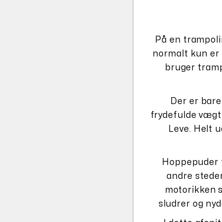
På en trampolin
normalt kun er 
bruger tramp
Der er bare
frydefulde vægtl
Leve. Helt 
Hoppepuder ti
andre steder
motorikken s
sludrer og nyd