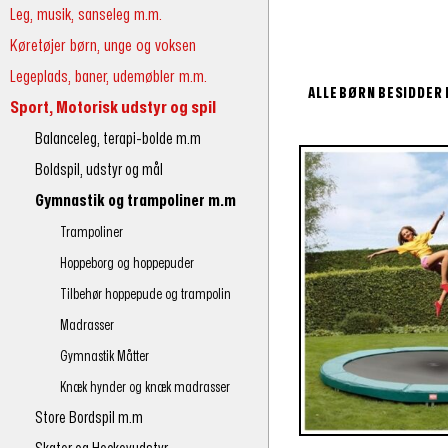
Leg, musik, sanseleg m.m.
Køretøjer børn, unge og voksen
Legeplads, baner, udemøbler m.m.
ALLE BØRN BESIDDER 
Sport, Motorisk udstyr og spil
Balanceleg, terapi-bolde m.m
Boldspil, udstyr og mål
Gymnastik og trampoliner m.m
Trampoliner
Hoppeborg og hoppepuder
Tilbehør hoppepude og trampolin
Madrasser
Gymnastik Måtter
Knæk hynder og knæk madrasser
Store Bordspil m.m