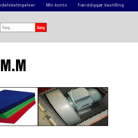
delsbetingelser
Min konto
Færddiggør bestilling
 M.M