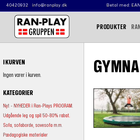
40420932
info@ranplay.dk
Betal med: EAN
PRODUKTER
RA
GYMNAS
I KURVEN
Ingen varer i kurven.
KATEGORIER
Nyt - NYHEDER i Ran-Plays PROGRAM.
Udgående leg og spil 50-80% rabat.
Sofa, sofaborde, sovesofa m.m.
Pædagogiske materialer