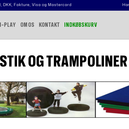
, DKK, Fakture, Visa og Mastercard
Han
N-PLAY
OM OS
KONTAKT
INDKØBSKURV
TIK OG TRAMPOLINER