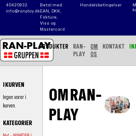
40420932
Betal med:
Handelsbetingelser
M
k
info@ranplay.dk
EAN, DKK,
Fakture,
Visa og
Mastercard
PRODUKTER
RAN-
OM
KONTAKT
IN
PLAY
OS
I KURVEN
OM RAN-
Ingen varer i
kurven.
PLAY
KATEGORIER
Nyt - NYHEDER i