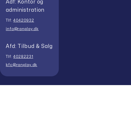
Adf: Kontor og
administration
Tlf:
40420932
info@ranplay.dk
Afd: Tilbud & Salg
Tlf:
40282231
kfc@ranplay.dk