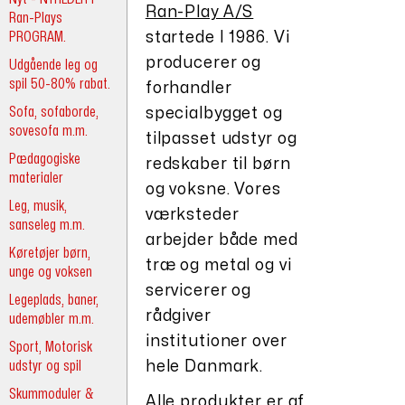
Ran-Play A/S
Ran-Plays
PROGRAM.
startede I 1986. Vi
producerer og
Udgående leg og
spil 50-80% rabat.
forhandler
Sofa, sofaborde,
specialbygget og
sovesofa m.m.
tilpasset udstyr og
Pædagogiske
redskaber til børn
materialer
og voksne. Vores
Leg, musik,
værksteder
sanseleg m.m.
arbejder både med
Køretøjer børn,
træ og metal og vi
unge og voksen
servicerer og
Legeplads, baner,
rådgiver
udemøbler m.m.
institutioner over
Sport, Motorisk
udstyr og spil
hele Danmark.
Skummoduler &
Alle produkter er af