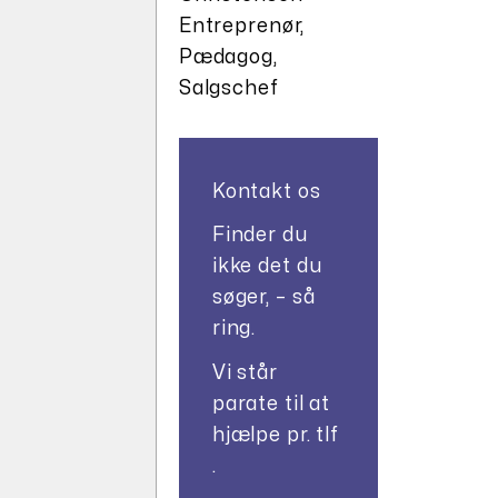
Entreprenør,
Pædagog,
Salgschef
Kontakt os
Finder du
ikke det du
søger, – så
ring.
Vi står
parate til at
hjælpe pr. tlf
.