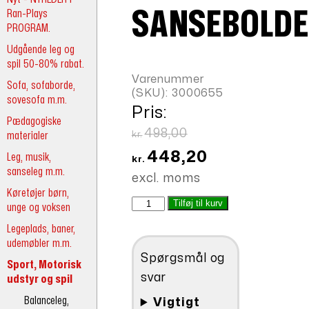
Ran-Plays
SANSEBOLDE
PROGRAM.
Udgående leg og
spil 50-80% rabat.
Varenummer
Sofa, sofaborde,
(SKU):
3000655
sovesofa m.m.
Pris:
Pædagogiske
Den
498,00
materialer
kr.
oprindelige
Den
448,20
Leg, musik,
kr.
sanseleg m.m.
pris
aktuelle
excl. moms
var:
pris
Køretøjer børn,
Mystiske
Tilføj til kurv
unge og voksen
kr.498,00.
er:
sansebolde
Legeplads, baner,
kr.448,20.
antal
udemøbler m.m.
Spørgsmål og
Sport, Motorisk
svar
udstyr og spil
Balanceleg,
Vigtigt