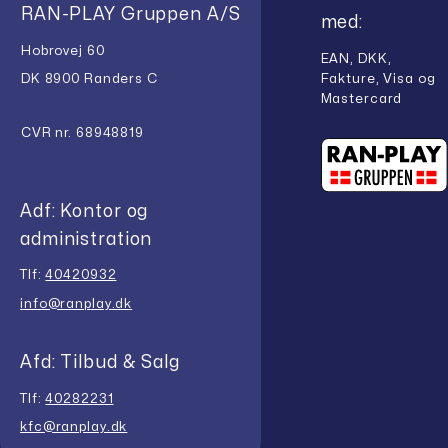
RAN-PLAY Gruppen A/S
med:
Hobrovej 60
EAN, DKK,
Fakture, Visa og
DK 8900 Randers C
Mastercard
CVR nr. 68948819
Adf: Kontor og
administration
Tlf:
40420932
info@ranplay.dk
Afd: Tilbud & Salg
Tlf:
40282231
kfc@ranplay.dk