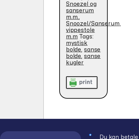
Snoezel og
sanserum
m.m.
,
Snoozel/Sanserum,
vippestole
m.m
Tags:
mystisk
bolde
,
sanse
bolde
,
sanse
kugler
Du kan betale