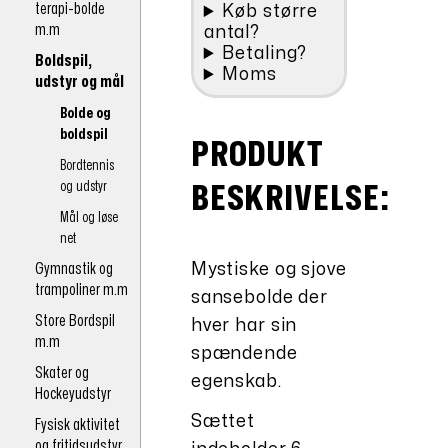
terapi-bolde
Køb større
m.m
antal?
Betaling?
Boldspil,
Moms
udstyr og mål
Bolde og
boldspil
PRODUKT
Bordtennis
og udstyr
BESKRIVELSE:
Mål og løse
net
Gymnastik og
Mystiske og sjove
trampoliner m.m
sansebolde der
Store Bordspil
hver har sin
m.m
spændende
Skater og
egenskab.
Hockeyudstyr
Sættet
Fysisk aktivitet
og fritidsudstyr