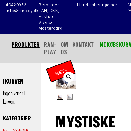
40420932
Betal med:
Handelsbetingelser
M
k
info@ranplay.dk
EAN, DKK,
Fakture,
Visa og
Mastercard
PRODUKTER
RAN-
OM
KONTAKT
INDKØBSKUR
PLAY
OS
N
E
T
-
P
RI
I KURVEN
S
Ingen varer i
kurven.
MYSTISKE
KATEGORIER
Nyt - NYHEDER i