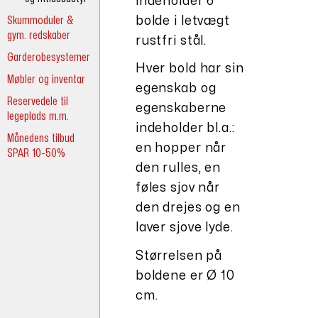
indeholder 6
Skummoduler &
bolde i letvægt
gym. redskaber
rustfri stål.
Garderobesystemer
Hver bold har sin
Møbler og inventar
egenskab og
Reservedele til
egenskaberne
legeplads m.m.
indeholder bl.a.:
Månedens tilbud
en hopper når
SPAR 10-50%
den rulles, en
føles sjov når
den drejes og en
laver sjove lyde.
Størrelsen på
boldene er Ø 10
cm.