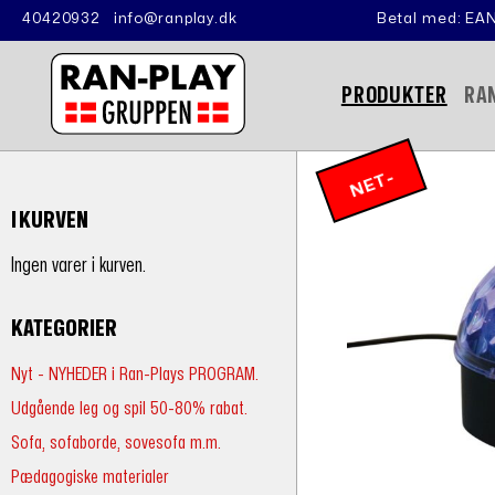
40420932
info@ranplay.dk
Betal med: EAN
PRODUKTER
RA
N
E
T
-
P
RI
I KURVEN
S
Ingen varer i kurven.
KATEGORIER
Nyt - NYHEDER i Ran-Plays PROGRAM.
Udgående leg og spil 50-80% rabat.
Sofa, sofaborde, sovesofa m.m.
Pædagogiske materialer