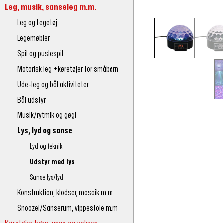
Leg, musik, sanseleg m.m.
Leg og Legetøj
Legemøbler
Spil og puslespil
Motorisk leg +køretøjer for småbørn
Ude-leg og bål aktiviteter
Bål udstyr
Musik/rytmik og gøgl
Lys, lyd og sanse
Lyd og teknik
Udstyr med lys
Sanse lys/lyd
Konstruktion, klodser, mosaik m.m
Snoozel/Sanserum, vippestole m.m