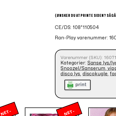
(ØNSKER DU AT PRINTE SIDEN? SÅ GÅ
CE/DS: 108*110504
Ran-Play varenummer: 16
Varenummer (SKU):
1607
Kategorier:
Sanse lys/ly
Snoozel/Sanserum, vip
disco lys
,
discokugle
,
fa
N
E
T
-
P
RI
N
E
T
-
P
RI