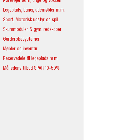
Køretøjer børn, unge og voksen
Legeplads, baner, udemøbler m.m.
Sport, Motorisk udstyr og spil
Skummoduler & gym. redskaber
Garderobesystemer
Møbler og inventar
Reservedele til legeplads m.m.
Månedens tilbud SPAR 10-50%