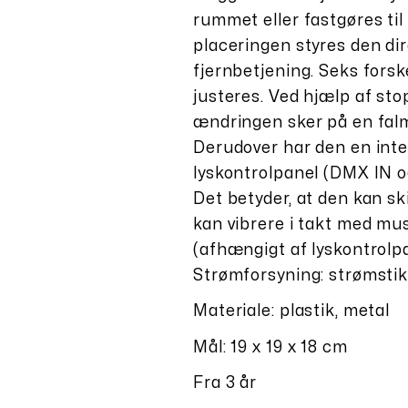
rummet eller fastgøres til
placeringen styres den dir
fjernbetjening. Seks forsk
justeres. Ved hjælp af sto
ændringen sker på en fal
Derudover har den en integ
lyskontrolpanel (DMX IN o
Det betyder, at den kan s
kan vibrere i takt med mu
(afhængigt af lyskontrolpa
Strømforsyning: strømstik 
Materiale: plastik, metal
Mål: 19 x 19 x 18 cm
Fra 3 år