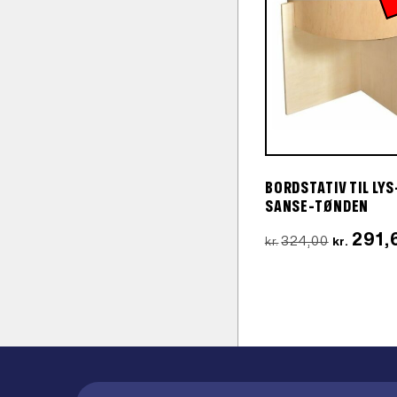
BORDSTATIV TIL LYS
SANSE-TØNDEN
Den
291,
324,00
kr.
kr.
oprindeli
pris
var:
kr.324,00.