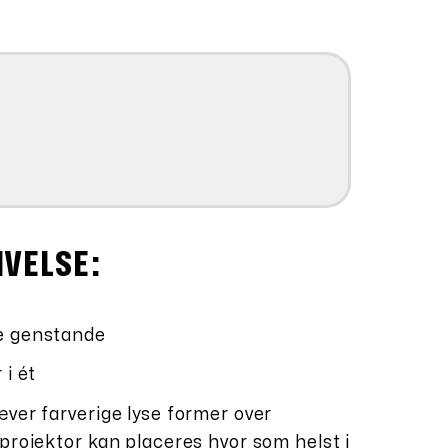
48,20.
IVELSE:
e genstande
 i ét
æver farverige lyse former over
projektor kan placeres hvor som helst i