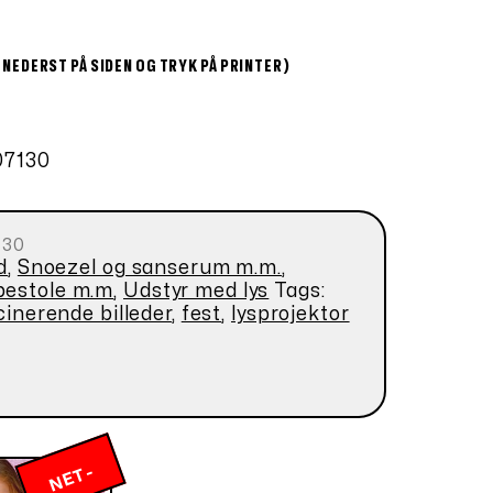
 NEDERST PÅ SIDEN OG TRYK PÅ PRINTER)
07130
130
d
,
Snoezel og sanserum m.m.
,
pestole m.m
,
Udstyr med lys
Tags:
cinerende billeder
,
fest
,
lysprojektor
N
E
T
-
P
RI