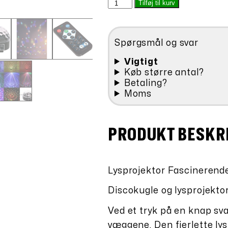
Discokugle
Tilføj til kurv
var:
er:
og
kr.498,00.
kr.4
lysprojektor
i
Spørgsmål og svar
et.
antal
Vigtigt
Køb større antal?
Betaling?
Moms
PRODUKT BESKR
Lysprojektor Fascinerend
Discokugle og lysprojektor
Ved et tryk på en knap sv
væggene. Den fjerlette lys