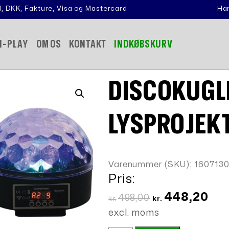
, DKK, Fakture, Visa og Mastercard
Han
N-PLAY
OM OS
KONTAKT
INDKØBSKURV
DISCOKUGL
LYSPROJEKTO
Varenummer (SKU):
160713
Pris:
Den
Den
448,20
498,00
kr.
kr.
oprindelige
aktu
excl. moms
pris
pris