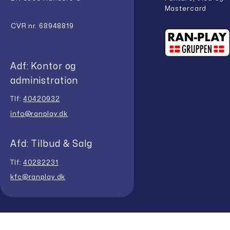
Mastercard
CVR nr. 68948819
Adf: Kontor og
administration
Tlf:
40420932
info@ranplay.dk
Afd: Tilbud & Salg
Tlf:
40282231
kfc@ranplay.dk