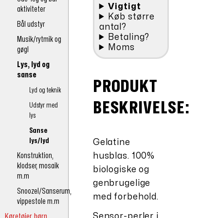
Vigtigt
aktiviteter
Køb større
Bål udstyr
antal?
Betaling?
Musik/rytmik og
Moms
gøgl
Lys, lyd og
sanse
PRODUKT
Lyd og teknik
BESKRIVELSE:
Udstyr med
lys
Sanse
lys/lyd
Gelatine
Konstruktion,
husblas. 100%
klodser, mosaik
biologiske og
m.m
genbrugelige
Snoozel/Sanserum,
med forbehold.
vippestole m.m
Køretøjer børn,
Sensor-perler i