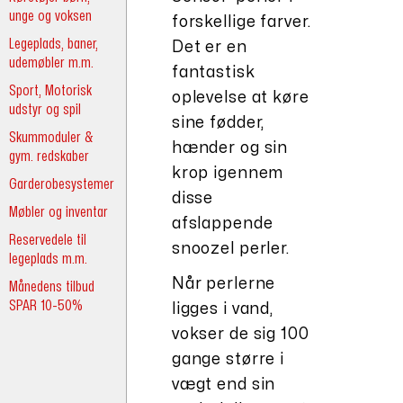
unge og voksen
forskellige farver.
Legeplads, baner,
Det er en
udemøbler m.m.
fantastisk
Sport, Motorisk
oplevelse at køre
udstyr og spil
sine fødder,
Skummoduler &
hænder og sin
gym. redskaber
krop igennem
Garderobesystemer
disse
Møbler og inventar
afslappende
Reservedele til
snoozel perler.
legeplads m.m.
Når perlerne
Månedens tilbud
SPAR 10-50%
ligges i vand,
vokser de sig 100
gange større i
vægt end sin