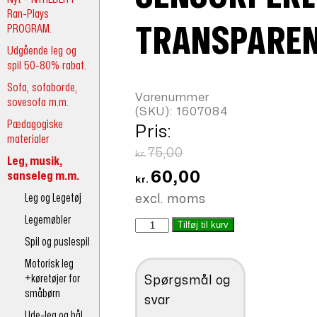
Ran-Plays
PROGRAM.
TRANSPARE
Udgående leg og
spil 50-80% rabat.
Sofa, sofaborde,
Varenummer
sovesofa m.m.
(SKU):
1607084
Pædagogiske
Pris:
materialer
Den
75,00
kr.
Leg, musik,
oprindelige
Den
60,00
sanseleg m.m.
kr.
pris
aktuelle
Leg og Legetøj
excl. moms
var:
pris
Legemøbler
Sensorperler
Tilføj til kurv
kr.75,00.
er:
Transparente
Spil og puslespil
kr.60,00.
antal
Motorisk leg
+køretøjer for
Spørgsmål og
småbørn
svar
Ude-leg og bål