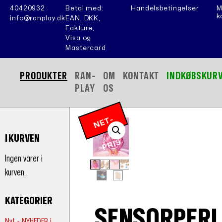
40420932
Betal med:
Handelsbetingelser
M
k
info@ranplay.dk
EAN, DKK,
Fakture,
Visa og
Mastercard
PRODUKTER
RAN-
OM
KONTAKT
INDKØBSKUR
PLAY
OS
N
E
T
-
P
RI
I KURVEN
S
Ingen varer i
kurven.
KATEGORIER
SENSORPERL
Nyt - NYHEDER i