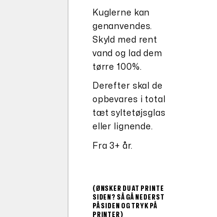
Kuglerne kan
genanvendes.
Skyld med rent
vand og lad dem
tørre 100%.
Derefter skal de
opbevares i total
tæt syltetøjsglas
eller lignende.
Fra 3+ år.
(ØNSKER DU AT PRINTE
SIDEN? SÅ GÅ NEDERST
PÅ SIDEN OG TRYK PÅ
PRINTER)