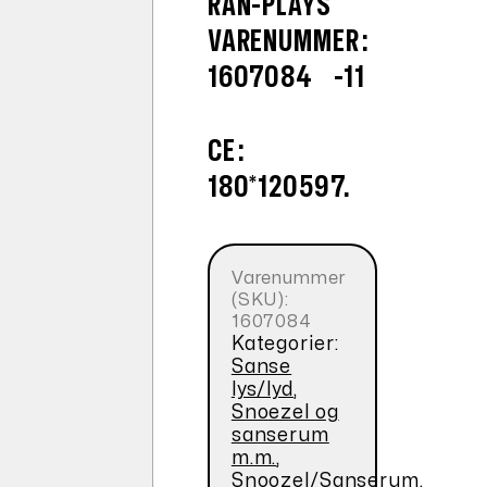
RAN-PLAYS
VARENUMMER:
1607084 -11
CE:
180*120597.
Varenummer
(SKU):
1607084
Kategorier:
Sanse
lys/lyd
,
Snoezel og
sanserum
m.m.
,
Snoozel/Sanserum,