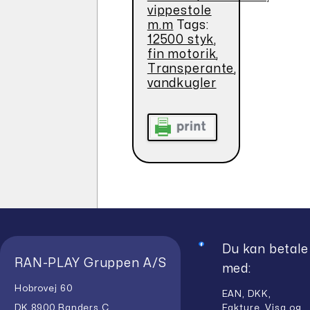
vippestole
m.m
Tags:
12500 styk
,
fin motorik
,
Transperante
,
vandkugler
Du kan betale
RAN-PLAY Gruppen A/S
med:
Hobrovej 60
EAN, DKK,
Fakture, Visa og
DK 8900 Randers C