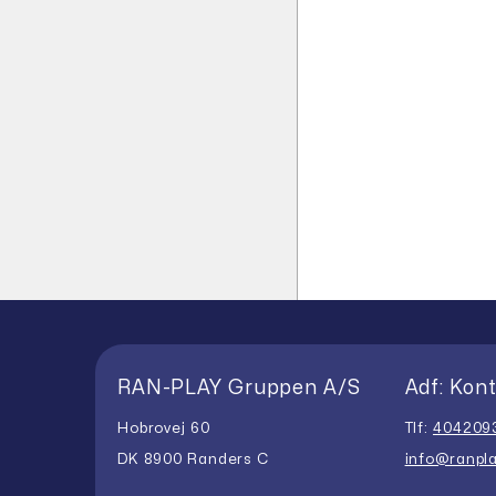
RAN-PLAY Gruppen A/S
Adf: Kont
Hobrovej 60
Tlf:
404209
DK 8900 Randers C
info@ranpla