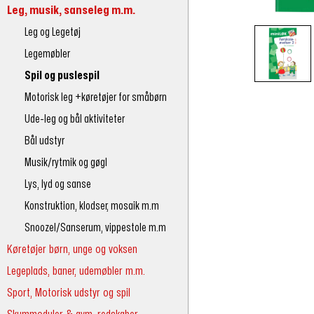
Leg, musik, sanseleg m.m.
Leg og Legetøj
Legemøbler
Spil og puslespil
Motorisk leg +køretøjer for småbørn
Ude-leg og bål aktiviteter
Bål udstyr
Musik/rytmik og gøgl
Lys, lyd og sanse
Konstruktion, klodser, mosaik m.m
Snoozel/Sanserum, vippestole m.m
Køretøjer børn, unge og voksen
Legeplads, baner, udemøbler m.m.
Sport, Motorisk udstyr og spil