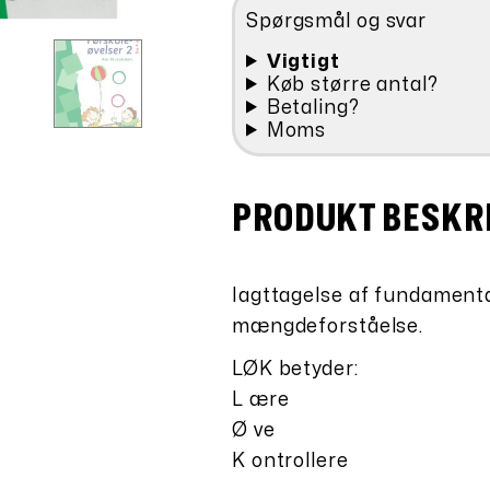
antal
Spørgsmål og svar
Vigtigt
Køb større antal?
Betaling?
Moms
PRODUKT BESKR
Iagttagelse af fundament
mængdeforståelse.
LØK betyder:
L ære
Ø ve
K ontrollere