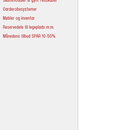
Skummoduler & gym. redskaber
Garderobesystemer
Møbler og inventar
Reservedele til legeplads m.m.
Månedens tilbud SPAR 10-50%