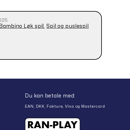
025
 Bambino Løk spil
,
Spil og puslespil
Du kan betale med:
EAN, DKK, Fakture, Visa og Mastercard