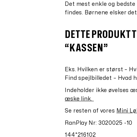
Det mest enkle og bedste 
findes. Børnene elsker det
DETTE PRODUKT T
“KASSEN”
Eks. Hvilken er størst – Hv
Find spejlbilledet – Hvad
Indeholder ikke øvelses æ
æske link.
Se resten af vores
Mini Lø
RanPlay Nr: 3020025 -10
144*216102