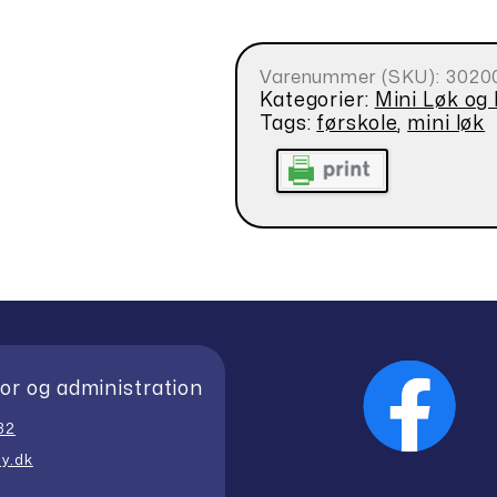
Varenummer (SKU):
3020
Kategorier:
Mini Løk og
Tags:
førskole
,
mini løk
or og administration
32
y.dk