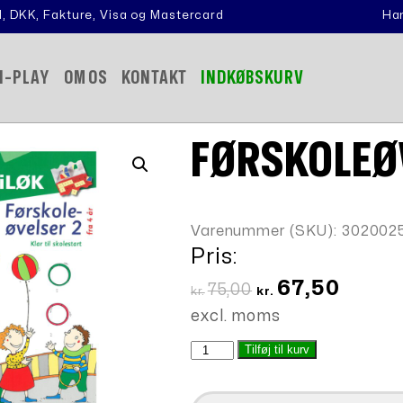
, DKK, Fakture, Visa og Mastercard
Han
N-PLAY
OM OS
KONTAKT
INDKØBSKURV
FØRSKOLEØV
Varenummer (SKU):
302002
Pris:
Den
Den
67,50
75,00
kr.
kr.
oprindelige
aktuell
excl. moms
pris
pris
Førskoleøvelser
Tilføj til kurv
var:
er:
2
kr.75,00.
kr.67,50
MiniLøk