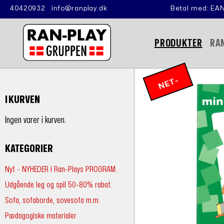
40420932
info@ranplay.dk
Betal med: EAN
PRODUKTER
RA
N
E
T
-
P
RI
I KURVEN
S
Ingen varer i kurven.
KATEGORIER
Nyt - NYHEDER i Ran-Plays PROGRAM.
Udgående leg og spil 50-80% rabat.
Sofa, sofaborde, sovesofa m.m.
Pædagogiske materialer