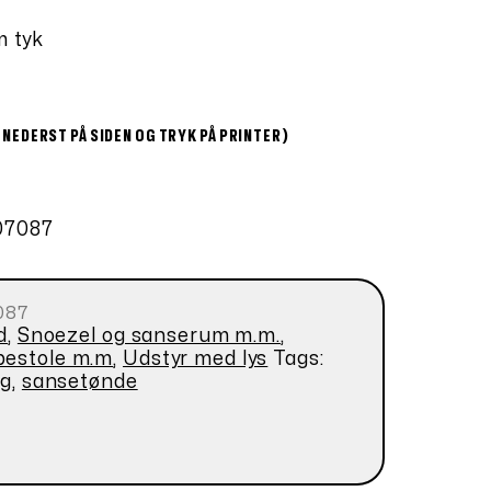
m tyk
 NEDERST PÅ SIDEN OG TRYK PÅ PRINTER)
07087
087
d
,
Snoezel og sanserum m.m.
,
pestole m.m
,
Udstyr med lys
Tags:
ng
,
sansetønde