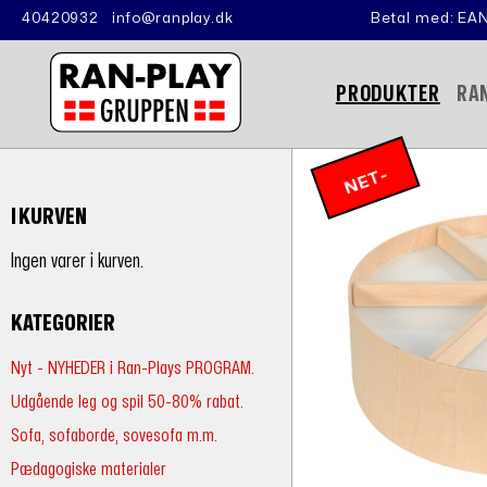
40420932
info@ranplay.dk
Betal med: EAN
PRODUKTER
RA
N
E
T
-
P
RI
I KURVEN
S
Ingen varer i kurven.
KATEGORIER
Nyt - NYHEDER i Ran-Plays PROGRAM.
Udgående leg og spil 50-80% rabat.
Sofa, sofaborde, sovesofa m.m.
Pædagogiske materialer