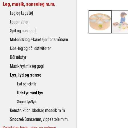
Leg, musik, sanseleg m.m.
Leg og Legetøj
Legemøbler
Spil og puslespil
Motorisk leg +køretøjer for småbørn
Ude-leg og bål aktiviteter
Bål udstyr
Musik/rytmik og gøgl
Lys, lyd og sanse
Lyd og teknik
Udstyr med lys
Sanse lys/lyd
Konstruktion, klodser, mosaik m.m
Snoozel/Sanserum, vippestole m.m