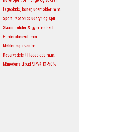
Køretøjer børn, unge og voksen
Legeplads, baner, udemøbler m.m.
Sport, Motorisk udstyr og spil
Skummoduler & gym. redskaber
Garderobesystemer
Møbler og inventar
Reservedele til legeplads m.m.
Månedens tilbud SPAR 10-50%