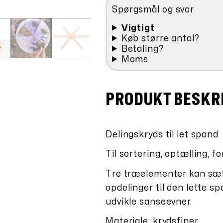
spand
Spørgsmål og svar
antal
Vigtigt
Køb større antal?
Betaling?
Moms
PRODUKT BESKR
Delingskryds til let spand
Til sortering, optælling, 
Tre træelementer kan sæt
opdelinger til den lette s
udvikle sanseevner.
Materiale: krydsfiner