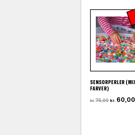
SENSORPERLER (MI
FARVER)
Den
60,0
75,00
kr.
kr.
oprindelig
pris
var:
kr.75,00.