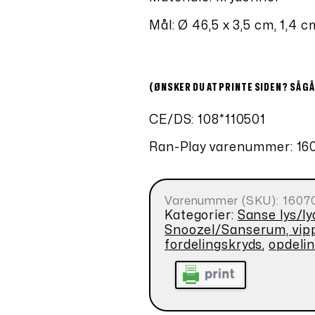
Mål: Ø 46,5 x 3,5 cm, 1,4 c
(ØNSKER DU AT PRINTE SIDEN? SÅ GÅ
CE/DS: 108*110501
Ran-Play varenummer: 16
Varenummer (SKU):
1607
Kategorier:
Sanse lys/ly
Snoozel/Sanserum, vip
fordelingskryds
,
opdeli