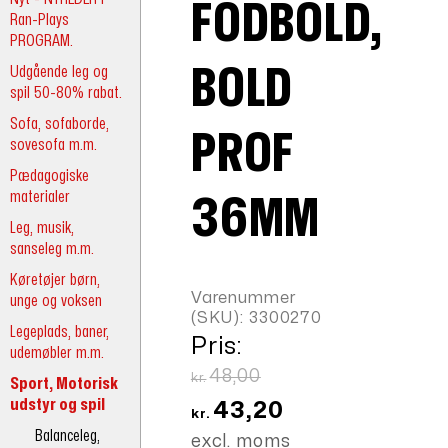
FODBOLD,
Ran-Plays
PROGRAM.
Udgående leg og
BOLD
spil 50-80% rabat.
Sofa, sofaborde,
PROF
sovesofa m.m.
Pædagogiske
materialer
36MM
Leg, musik,
sanseleg m.m.
Køretøjer børn,
Varenummer
unge og voksen
(SKU):
3300270
Legeplads, baner,
Pris:
udemøbler m.m.
Den
48,00
kr.
Sport, Motorisk
oprindelige
udstyr og spil
Den
43,20
kr.
pris
aktuelle
Balanceleg,
excl. moms