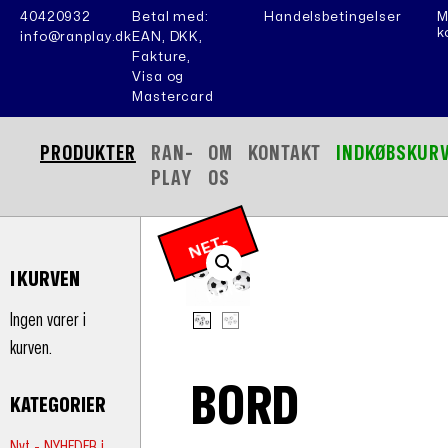
40420932
Betal med:
Handelsbetingelser
M
k
info@ranplay.dk
EAN, DKK,
Fakture,
Visa og
Mastercard
PRODUKTER
RAN-
OM
KONTAKT
INDKØBSKUR
PLAY
OS
N
E
T
-
P
RI
I KURVEN
S
Ingen varer i
kurven.
BORD
KATEGORIER
Nyt - NYHEDER i