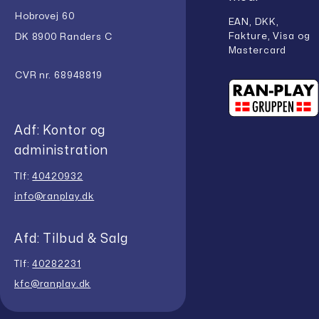
Hobrovej 60
EAN, DKK,
Fakture, Visa og
DK 8900 Randers C
Mastercard
CVR nr. 68948819
Adf: Kontor og
administration
Tlf:
40420932
info@ranplay.dk
Afd: Tilbud & Salg
Tlf:
40282231
kfc@ranplay.dk