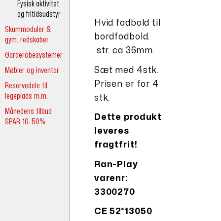
Fysisk aktivitet
og fritidsudstyr
Hvid fodbold til
Skummoduler &
bordfodbold.
gym. redskaber
str. ca 36mm.
Garderobesystemer
Møbler og inventar
Sæt med 4stk.
Prisen er for 4
Reservedele til
legeplads m.m.
stk.
Månedens tilbud
Dette produkt
SPAR 10-50%
leveres
fragtfrit!
Ran-Play
varenr:
3300270
CE 52*13050