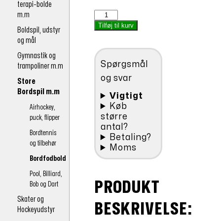
terapi-bolde
var:
pris
Bord
m.m
kr.48,00.
er:
fodbold,
Tilføj til kurv
Boldspil, udstyr
kr.43,20.
bold
og mål
prof
36mm
Gymnastik og
Spørgsmål
antal
trampoliner m.m
og svar
Store
Bordspil m.m
Vigtigt
Køb
Airhockey,
større
puck, flipper
antal?
Bordtennis
Betaling?
og tilbehør
Moms
Bordfodbold
Pool, Billiard,
PRODUKT
Bob og Dart
Skater og
BESKRIVELSE:
Hockeyudstyr