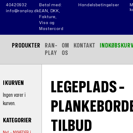
40420932
Betal med:
Handelsbetingelser
M
k
info@ranplay.dk
EAN, DKK,
Fakture,
Visa og
Mastercard
PRODUKTER
RAN-
OM
KONTAKT
INDKØBSKUR
PLAY
OS
LEGEPLADS -
I KURVEN
Ingen varer i
PLANKEBORD
kurven.
KATEGORIER
TILBUD
Nyt - NYHEDER i