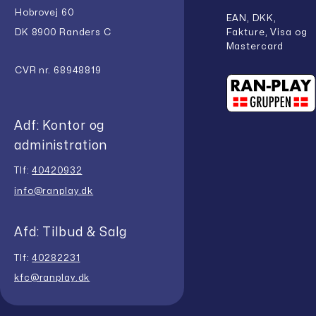
Hobrovej 60
EAN, DKK,
Fakture, Visa og
DK 8900 Randers C
Mastercard
CVR nr. 68948819
Adf: Kontor og
administration
Tlf:
40420932
info@ranplay.dk
Afd: Tilbud & Salg
Tlf:
40282231
kfc@ranplay.dk