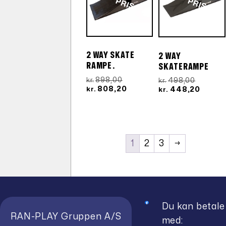
P
IS
P
IS
2 WAY SKATE
2 WAY
RAMPE.
SKATERAMPE
Den
898,00
Den
498,00
kr.
kr.
oprindelige
Den
808,20
oprinde
Den
448,20
kr.
kr.
pris
aktuelle
pris
aktuel
var:
pris
var:
pris
kr.898,00.
er:
kr.498,0
er:
kr.808,20.
kr.448
1
2
3
→
Du kan betale
RAN-PLAY Gruppen A/S
med: