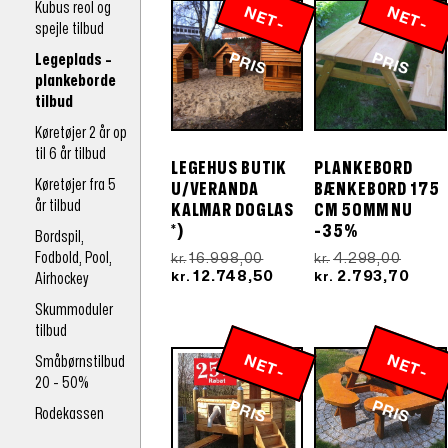
kr.16.798,60.
kr.
Kubus reol og
N
E
T
-
R
N
E
T
-
R
spejle tilbud
P
IS
P
IS
Legeplads -
plankeborde
tilbud
Køretøjer 2 år op
til 6 år tilbud
LEGEHUS BUTIK
PLANKEBORD
Køretøjer fra 5
U/VERANDA
BÆNKEBORD 175
år tilbud
KALMAR DOGLAS
CM 50MM NU
*)
-35%
Bordspil,
Fodbold, Pool,
Den
Den
16.998,00
4.298,00
kr.
kr.
oprindelige
Den
oprind
Den
12.748,50
2.793,70
Airhockey
kr.
kr.
pris
aktuelle
pris
aktu
Skummoduler
var:
pris
var:
pris
kr.16.998,00.
er:
kr.4.2
er:
tilbud
kr.12.748,50.
kr.2.
N
E
T
-
R
N
E
T
-
R
Småbørnstilbud
20 - 50%
P
IS
P
IS
Rodekassen