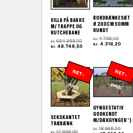
BORDBÆNKESÆT
VILLA PÅ BAKKE
Ø 200CM 50MM
M/ TRAPPE OG
RUNDT
RUTCHEBANE
Den
4.798,00
kr.
Den
694.998,00
kr.
oprind
Den
4.318,20
kr.
oprindelige
Den
48.748,50
kr.
pris
aktue
pris
aktuelle
var:
pris
var:
pris
kr.4.7
er:
kr.694.998,00.
er:
kr.4.
kr.48.748,50.
N
E
T
-
R
N
E
T
-
R
P
IS
P
IS
GYNGESTATIV
GODKENDT
SEKSKANTET
M/DÆKGYNGER *)
TRÆBÆNK
Den
18.998,00
kr.
Den
12.998,00
kr.