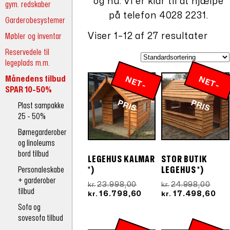
og nu. Vi er klar til at hjælpe
gym. redskaber
på telefon 4028 2231.
Garderobesystemer
Møbler og inventar
Viser 1–12 af 27 resultater
Reservedele til
legeplads m.m.
Månedens tilbud
N
E
T
-
R
N
E
T
-
R
SPAR 10-50%
P
IS
P
IS
Plast sampakke
25 - 50%
Børnegarderober
og linoleums
bord tilbud
LEGEHUS KALMAR
STOR BUTIK
Personaleskabe
*)
LEGEHUS *)
+ garderober
Den
Den
23.998,00
24.998,00
kr.
kr.
tilbud
oprindelige
Den
opri
De
16.798,60
17.498,60
kr.
kr.
pris
aktuelle
pris
akt
Sofa og
var:
pris
var:
pri
sovesofa tilbud
kr.23.998,00.
er:
kr.24
er: