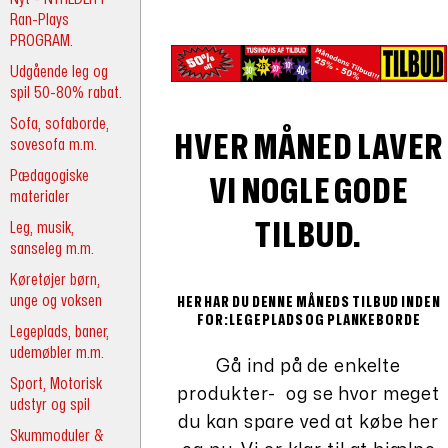
Ran-Plays
PROGRAM.
Udgående leg og
spil 50-80% rabat.
Sofa, sofaborde,
HVER MÅNED LAVER
sovesofa m.m.
Pædagogiske
VI NOGLE GODE
materialer
Leg, musik,
TILBUD.
sanseleg m.m.
Køretøjer børn,
unge og voksen
HER HAR DU DENNE MÅNEDS TILBUD INDEN
FOR:LEGEPLADS OG PLANKEBORDE
Legeplads, baner,
udemøbler m.m.
Gå ind på de enkelte
Sport, Motorisk
produkter- og se hvor meget
udstyr og spil
du kan spare ved at købe her
Skummoduler &