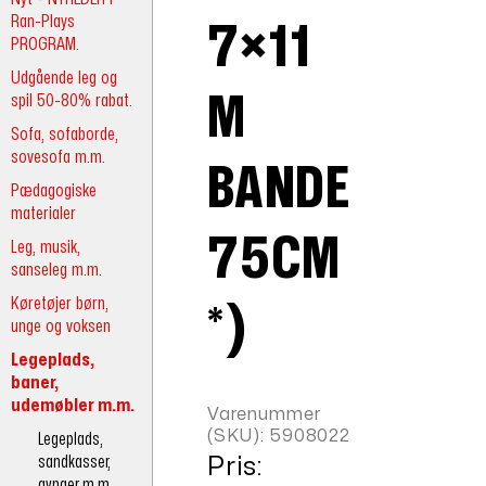
Ran-Plays
7×11
PROGRAM.
Udgående leg og
spil 50-80% rabat.
M
Sofa, sofaborde,
sovesofa m.m.
BANDE
Pædagogiske
materialer
75CM
Leg, musik,
sanseleg m.m.
Køretøjer børn,
*)
unge og voksen
Legeplads,
baner,
udemøbler m.m.
Varenummer
(SKU):
5908022
Legeplads,
sandkasser,
Pris:
gynger m.m.