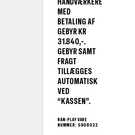
HÅNDVÆRKERE
MED
BETALING AF
GEBYR KR
31.840,-.
GEBYR SAMT
FRAGT
TILLÆGGES
AUTOMATISK
VED
“KASSEN”.
RAN-PLAY VARE
NUMMER: 5908022