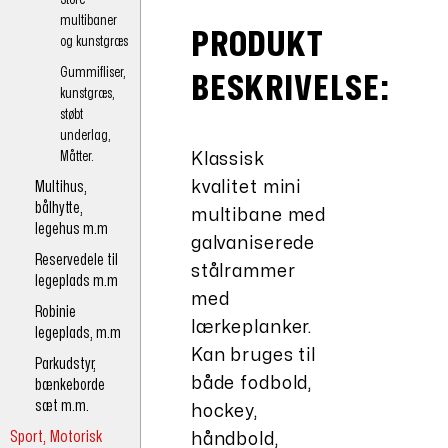
multibaner
PRODUKT
og kunstgræs
Gummifliser,
BESKRIVELSE:
kunstgræs,
støbt
underlag,
Måtter.
Klassisk
Multihus,
kvalitet mini
bålhytte,
multibane med
legehus m.m
galvaniserede
Reservedele til
stålrammer
legeplads m.m
med
Robinie
lærkeplanker.
legeplads, m.m
Kan bruges til
Parkudstyr,
både fodbold,
bænkeborde
sæt m.m.
hockey,
Sport, Motorisk
håndbold,