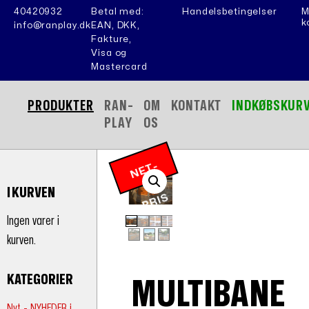
40420932
Betal med:
Handelsbetingelser
M
k
info@ranplay.dk
EAN, DKK,
Fakture,
Visa og
Mastercard
PRODUKTER
RAN-
OM
KONTAKT
INDKØBSKUR
PLAY
OS
N
E
T
-
P
RI
I KURVEN
S
Ingen varer i
kurven.
KATEGORIER
MULTIBANE
Nyt - NYHEDER i