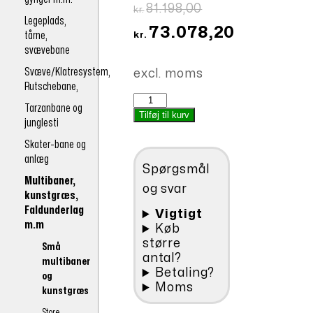
Den
81.198,00
kr.
Legeplads,
oprindelige
73.078,20
tårne,
kr.
pris
svævebane
Den
var:
Svæve/Klatresystem,
aktuelle
excl. moms
kr.81.198,00.
Rutschebane,
pris
Multibane
Tarzanbane og
er:
7x11
Tilføj til kurv
junglesti
m
kr.73.078,20.
Bande
Skater-bane og
75cm
anlæg
Spørgsmål
*)
Multibaner,
antal
og svar
kunstgræs,
Faldunderlag
Vigtigt
m.m
Køb
større
Små
antal?
multibaner
Betaling?
og
Moms
kunstgræs
Store