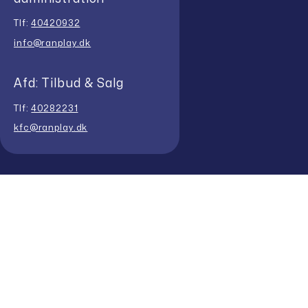
Tlf:
40420932
info@ranplay.dk
Afd: Tilbud & Salg
Tlf:
40282231
kfc@ranplay.dk