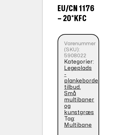
EU/CN 1176
– 20*KFC
Varenummer
(SKU):
5908022
Kategorier:
Legeplads
-
plankeborde
tilbud
,
Små
multibaner
og
kunstgræs
Tag:
Multibane