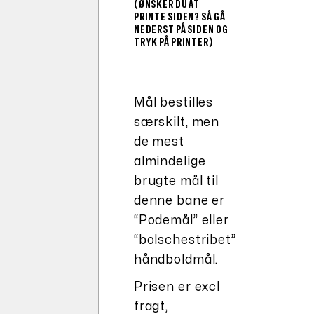
(ØNSKER DU AT
PRINTE SIDEN? SÅ GÅ
NEDERST PÅ SIDEN OG
TRYK PÅ PRINTER)
Mål bestilles
særskilt, men
de mest
almindelige
brugte mål til
denne bane er
“Podemål” eller
“bolschestribet”
håndboldmål.
Prisen er excl
fragt,