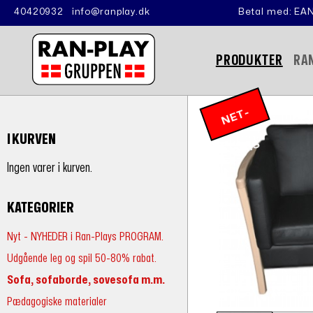
40420932
info@ranplay.dk
Betal med: EAN
PRODUKTER
RA
N
E
T
-
P
RI
I KURVEN
S
Ingen varer i kurven.
KATEGORIER
Nyt - NYHEDER i Ran-Plays PROGRAM.
Udgående leg og spil 50-80% rabat.
Sofa, sofaborde, sovesofa m.m.
Pædagogiske materialer