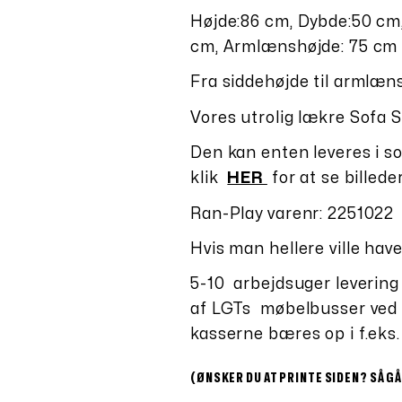
Højde:86 cm, Dybde:50 cm,
cm, Armlænshøjde: 75 cm
Fra siddehøjde til armlæn
Vores utrolig lækre Sofa St
Den kan enten leveres i s
klik
HER
for at se billeder
Ran-Play varenr: 2251022
Hvis man hellere ville have
5-10 arbejdsuger levering 
af LGTs møbelbusser ved “
kasserne bæres op i f.eks
(ØNSKER DU AT PRINTE SIDEN? SÅ GÅ