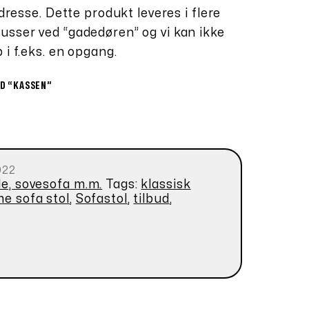
adresse. Dette produkt leveres i flere
usser ved “gadedøren” og vi kan ikke
 i f.eks. en opgang.
ED “KASSEN”
022
de, sovesofa m.m.
Tags:
klassisk
e sofa stol
,
Sofastol
,
tilbud
,