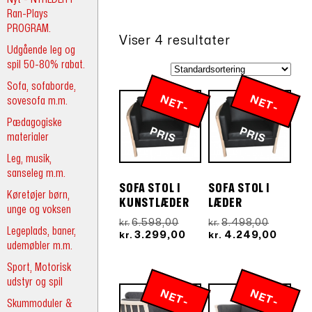
Ran-Plays
PROGRAM.
Viser 4 resultater
Udgående leg og
spil 50-80% rabat.
Sofa, sofaborde,
N
E
T
-
R
N
E
T
-
R
sovesofa m.m.
Pædagogiske
P
IS
P
IS
materialer
Leg, musik,
sanseleg m.m.
SOFA STOL I
SOFA STOL I
Køretøjer børn,
KUNSTLÆDER
LÆDER
unge og voksen
Den
Den
6.598,00
8.498,00
kr.
kr.
Legeplads, baner,
oprindelige
Den
oprinde
Den
3.299,00
4.249,00
kr.
kr.
udemøbler m.m.
pris
aktuelle
pris
aktuel
var:
pris
var:
pris
Sport, Motorisk
kr.6.598,00.
er:
kr.8.498
er:
udstyr og spil
kr.3.299,00.
kr.4.2
N
E
T
-
R
N
E
T
-
R
Skummoduler &