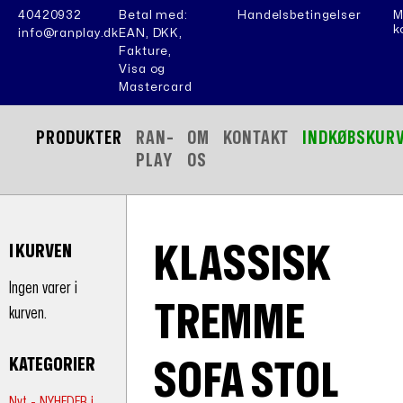
40420932
Betal med:
Handelsbetingelser
M
k
info@ranplay.dk
EAN, DKK,
Fakture,
Visa og
Mastercard
PRODUKTER
RAN-
OM
KONTAKT
INDKØBSKUR
PLAY
OS
KLASSISK
I KURVEN
Ingen varer i
TREMME
kurven.
KATEGORIER
SOFA STOL
Nyt - NYHEDER i