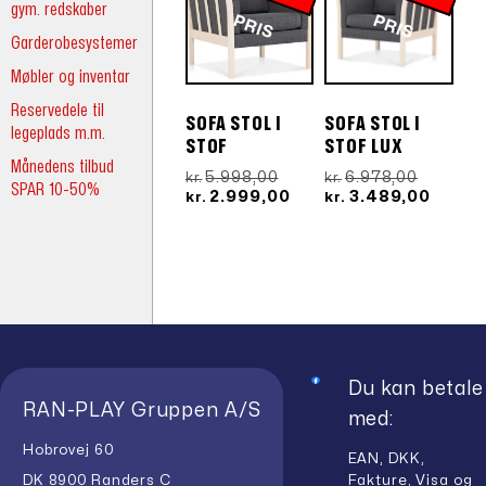
gym. redskaber
P
IS
P
IS
Garderobesystemer
Møbler og inventar
Reservedele til
SOFA STOL I
SOFA STOL I
legeplads m.m.
STOF
STOF LUX
Månedens tilbud
Den
Den
5.998,00
6.978,00
kr.
kr.
SPAR 10-50%
oprindelige
Den
oprindel
Den
2.999,00
3.489,00
kr.
kr.
pris
aktuelle
pris
aktuel
var:
pris
var:
pris
kr.5.998,00.
er:
kr.6.978
er:
kr.2.999,00.
kr.3.48
Du kan betale
RAN-PLAY Gruppen A/S
med:
Hobrovej 60
EAN, DKK,
Fakture, Visa og
DK 8900 Randers C