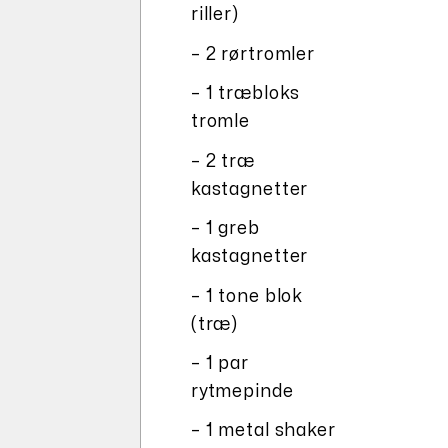
riller)
– 2 rørtromler
– 1 træbloks
tromle
– 2 træ
kastagnetter
– 1 greb
kastagnetter
– 1 tone blok
(træ)
– 1 par
rytmepinde
– 1 metal shaker