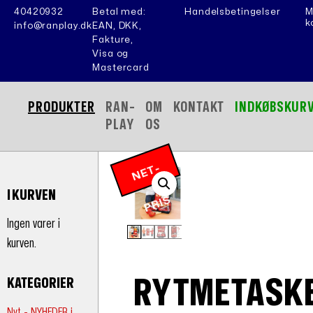
40420932
Betal med:
Handelsbetingelser
M
k
info@ranplay.dk
EAN, DKK,
Fakture,
Visa og
Mastercard
PRODUKTER
RAN-
OM
KONTAKT
INDKØBSKUR
PLAY
OS
N
E
T
-
P
RI
I KURVEN
S
Ingen varer i
kurven.
RYTMETASK
KATEGORIER
Nyt - NYHEDER i