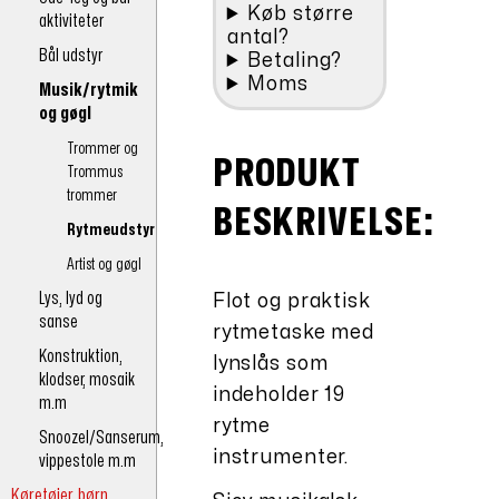
Køb større
aktiviteter
antal?
Bål udstyr
Betaling?
Moms
Musik/rytmik
og gøgl
Trommer og
PRODUKT
Trommus
trommer
BESKRIVELSE:
Rytmeudstyr
Artist og gøgl
Lys, lyd og
Flot og praktisk
sanse
rytmetaske med
Konstruktion,
lynslås som
klodser, mosaik
indeholder 19
m.m
rytme
Snoozel/Sanserum,
instrumenter.
vippestole m.m
Køretøjer børn,