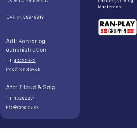
Fakture, Visa og
DK 8900 Randers C
Mastercard
CVR nr. 68948819
Adf: Kontor og
administration
Tlf:
40420932
info@ranplay.dk
Afd: Tilbud & Salg
Tlf:
40282231
kfc@ranplay.dk