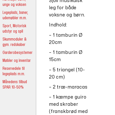
Sjov musikalsk
unge og voksen
leg for både
Legeplads, baner,
voksne og børn.
udemøbler m.m.
Indhold:
Sport, Motorisk
udstyr og spil
– 1 tamburin Ø
Skummoduler &
20cm
gym. redskaber
Garderobesystemer
– 1 tamburin Ø
15cm
Møbler og inventar
Reservedele til
– 5 triangel (10-
legeplads m.m.
20 cm)
Månedens tilbud
SPAR 10-50%
– 2 træ-maracas
– 1 kæmpe guiro
med skraber
(franskbrød med