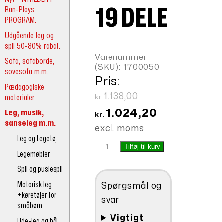
Ran-Plays
19 DELE
PROGRAM.
Udgående leg og
spil 50-80% rabat.
Varenummer
Sofa, sofaborde,
(SKU):
1700050
sovesofa m.m.
Pris:
Pædagogiske
Den
1.138,00
materialer
kr.
oprindelige
Den
1.024,20
Leg, musik,
kr.
sanseleg m.m.
pris
aktuelle
excl. moms
var:
pris
Leg og Legetøj
Rytmetaske
Tilføj til kurv
kr.1.138,00.
er:
Legemøbler
19
kr.1.024,20.
dele
Spil og puslespil
antal
Motorisk leg
Spørgsmål og
+køretøjer for
svar
småbørn
Vigtigt
Ude-leg og bål