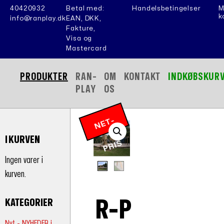
40420932
Betal med:
Handelsbetingelser
M
k
info@ranplay.dk
EAN, DKK,
Fakture,
Visa og
Mastercard
PRODUKTER
RAN-
OM
KONTAKT
INDKØBSKUR
PLAY
OS
N
E
T
-
P
RI
I KURVEN
S
Ingen varer i
kurven.
R-P
KATEGORIER
Nyt - NYHEDER i