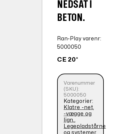
NEDSAT I
BETON.
Ran-Play varenr:
5000050
CE 20*
Varenummer
(SKU):
5000050
Kategorier:
Klatre -net,
-vægge og
lign.
,
Legepladstårne
og systemer
,