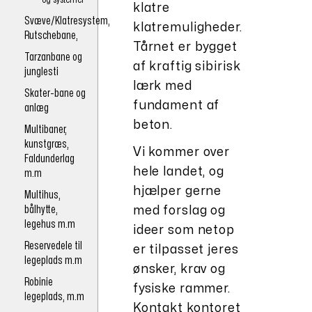
klatre
Svæve/Klatresystem,
klatremuligheder.
Rutschebane,
Tårnet er bygget
Tarzanbane og
af kraftig sibirisk
junglesti
lærk med
Skater-bane og
fundament af
anlæg
beton.
Multibaner,
kunstgræs,
Vi kommer over
Faldunderlag
hele landet, og
m.m
hjælper gerne
Multihus,
bålhytte,
med forslag og
legehus m.m
ideer som netop
Reservedele til
er tilpasset jeres
legeplads m.m
ønsker, krav og
Robinie
fysiske rammer.
legeplads, m.m
Kontakt kontoret