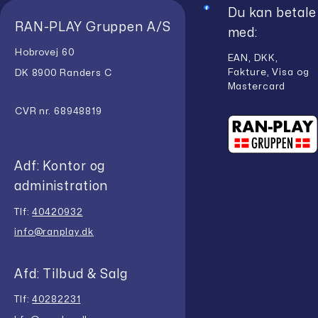
Du kan betale
RAN-PLAY Gruppen A/S
med:
Hobrovej 60
EAN, DKK,
Fakture, Visa og
DK 8900 Randers C
Mastercard
CVR nr. 68948819
Adf: Kontor og
administration
Tlf:
40420932
info@ranplay.dk
Afd: Tilbud & Salg
Tlf:
40282231