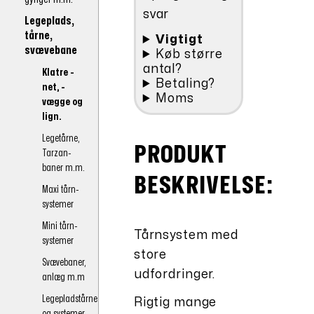
svar
Legeplads,
tårne,
Vigtigt
svævebane
Køb større
antal?
Klatre -
Betaling?
net, -
Moms
vægge og
lign.
Legetårne,
PRODUKT
Tarzan-
baner m.m.
BESKRIVELSE:
Maxi tårn-
systemer
Mini tårn-
Tårnsystem med
systemer
store
Svævebaner,
udfordringer.
anlæg m.m
Legepladstårne
Rigtig mange
og systemer