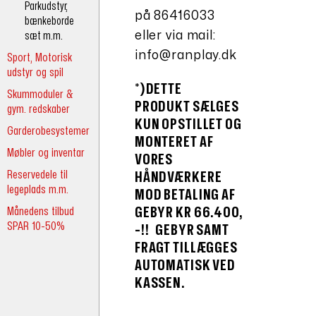
Parkudstyr,
på 86416033
bænkeborde
eller via mail:
sæt m.m.
info@ranplay.dk
Sport, Motorisk
udstyr og spil
*)DETTE
Skummoduler &
PRODUKT
SÆLGES
gym. redskaber
KUN OPSTILLET OG
Garderobesystemer
MONTERET
AF
Møbler og inventar
VORES
Reservedele til
HÅNDVÆRKERE
legeplads m.m.
MOD BETALING AF
Månedens tilbud
GEBYR KR 66.400,
SPAR 10-50%
-!!
GEBYR SAMT
FRAGT TILLÆGGES
AUTOMATISK VED
KASSEN.