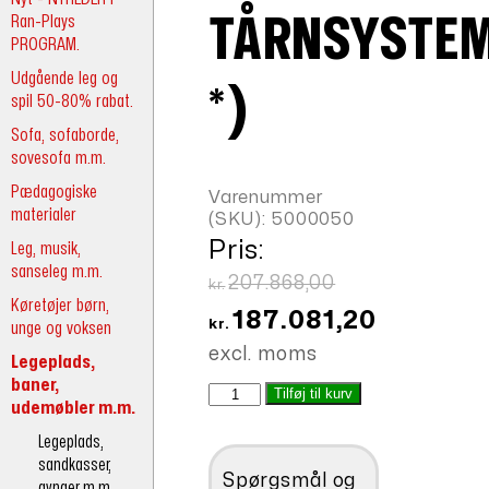
Ran-Plays
TÅRNSYSTE
PROGRAM.
Udgående leg og
*)
spil 50-80% rabat.
Sofa, sofaborde,
sovesofa m.m.
Pædagogiske
Varenummer
materialer
(SKU):
5000050
Pris:
Leg, musik,
sanseleg m.m.
Den
207.868,00
kr.
Køretøjer børn,
oprindelige
Den
187.081,20
kr.
unge og voksen
pris
aktuelle
excl. moms
Legeplads,
var:
pris
baner,
R-
Tilføj til kurv
kr.207.868,00.
er:
udemøbler m.m.
P
kr.187.081,2
tårnsystem
Legeplads,
*)
sandkasser,
Spørgsmål og
antal
gynger m.m.