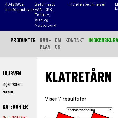
40420932
Betal med:
Handelsbetingelser
M
k
info@ranplay.dk
EAN, DKK,
Fakture,
Visa og
Mastercard
PRODUKTER
RAN-
OM
KONTAKT
INDKØBSKUR
PLAY
OS
KLATRETÅRN
I KURVEN
Ingen varer i
kurven.
Viser 7 resultater
KATEGORIER
Nyt - NYHEDER i