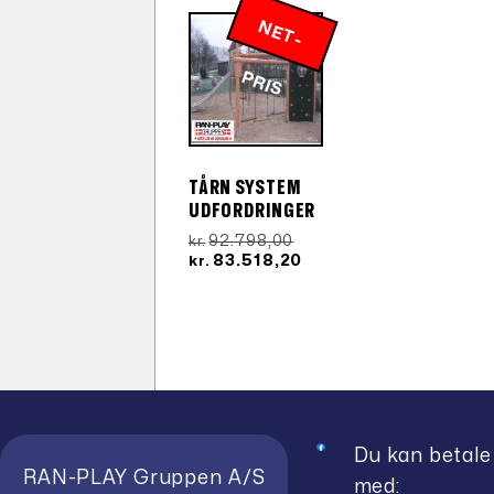
kr.187.081,20.
kr.1
N
E
T
-
R
P
IS
TÅRN SYSTEM
UDFORDRINGER
Den
92.798,00
kr.
oprindelige
Den
83.518,20
kr.
pris
aktuelle
var:
pris
kr.92.798,00.
er:
kr.83.518,20.
Du kan betale
RAN-PLAY Gruppen A/S
med: