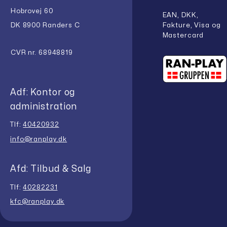
Hobrovej 60
EAN, DKK,
Fakture, Visa og
DK 8900 Randers C
Mastercard
CVR nr. 68948819
Adf: Kontor og
administration
Tlf:
40420932
info@ranplay.dk
Afd: Tilbud & Salg
Tlf:
40282231
kfc@ranplay.dk