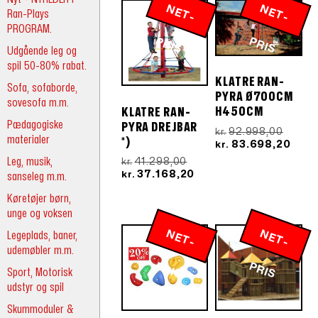
N
E
T
-
R
N
E
T
-
R
Ran-Plays
PROGRAM.
P
IS
P
IS
Udgående leg og
spil 50-80% rabat.
KLATRE RAN-
Sofa, sofaborde,
PYRA Ø700CM
sovesofa m.m.
H450CM
KLATRE RAN-
Pædagogiske
PYRA DREJBAR
Den
92.998,00
kr.
materialer
*)
oprind
Den
83.698,20
kr.
pris
aktu
Leg, musik,
Den
41.298,00
kr.
var:
pris
oprindelige
Den
37.168,20
sanseleg m.m.
kr.
kr.92.
er:
pris
aktuelle
kr.83
Køretøjer børn,
var:
pris
kr.41.298,00.
er:
unge og voksen
kr.37.168,20.
N
E
T
-
R
N
E
T
-
R
Legeplads, baner,
udemøbler m.m.
P
IS
P
IS
Sport, Motorisk
udstyr og spil
Skummoduler &