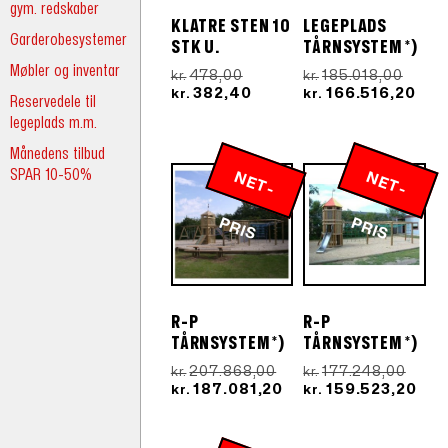
gym. redskaber
KLATRE STEN 10
LEGEPLADS
Garderobesystemer
STK U.
TÅRNSYSTEM *)
Møbler og inventar
Den
Den
478,00
185.018,00
kr.
kr.
oprindelige
Den
oprin
Den
382,40
166.516,20
kr.
kr.
Reservedele til
pris
aktuelle
pris
aktu
legeplads m.m.
var:
pris
var:
pris
kr.478,00.
er:
kr.185
er:
Månedens tilbud
kr.382,40.
kr.1
SPAR 10-50%
N
E
T
-
R
N
E
T
-
R
P
IS
P
IS
R-P
R-P
TÅRNSYSTEM *)
TÅRNSYSTEM *)
Den
Den
207.868,00
177.248,00
kr.
kr.
oprindelige
Den
oprin
De
187.081,20
159.523,20
kr.
kr.
pris
aktuelle
pris
aktu
var:
pris
var:
pris
kr.207.868,00.
er:
kr.17
er: