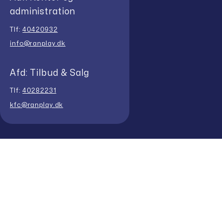
administration
Tlf:
40420932
info@ranplay.dk
Afd: Tilbud & Salg
Tlf:
40282231
kfc@ranplay.dk