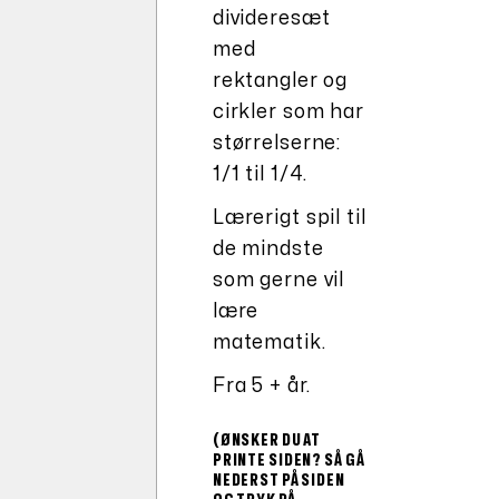
divideresæt
med
rektangler og
cirkler som har
størrelserne:
1/1 til 1/4.
Lærerigt spil til
de mindste
som gerne vil
lære
matematik.
Fra 5 + år.
(ØNSKER DU AT
PRINTE SIDEN? SÅ GÅ
NEDERST PÅ SIDEN