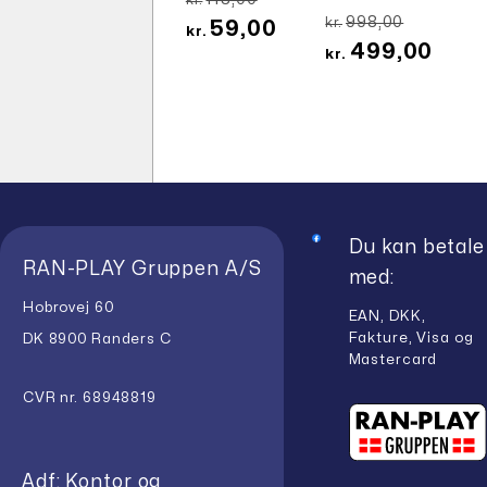
oprindelige
Den
Den
998,00
kr.
59,00
pris
kr.
oprindeli
aktuelle
Den
499,00
var:
pris
kr.
pris
aktuel
kr.118,00.
var:
er:
pris
kr.998,00.
kr.59,00.
er:
kr.499
Du kan betale
RAN-PLAY Gruppen A/S
med:
Hobrovej 60
EAN, DKK,
Fakture, Visa og
DK 8900 Randers C
Mastercard
CVR nr. 68948819
Adf: Kontor og