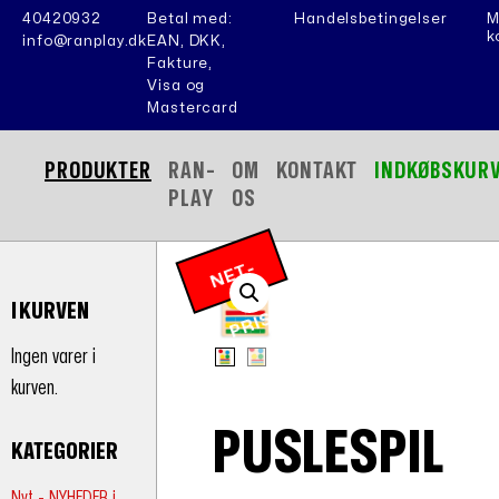
40420932
Betal med:
Handelsbetingelser
M
k
info@ranplay.dk
EAN, DKK,
Fakture,
Visa og
Mastercard
PRODUKTER
RAN-
OM
KONTAKT
INDKØBSKUR
PLAY
OS
N
E
T
-
P
RI
I KURVEN
S
Ingen varer i
kurven.
PUSLESPIL
KATEGORIER
Nyt - NYHEDER i