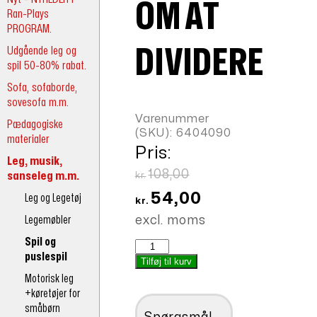
OM AT
Ran-Plays
PROGRAM.
Udgående leg og
DIVIDERE
spil 50-80% rabat.
Sofa, sofaborde,
sovesofa m.m.
Varenummer
Pædagogiske
(SKU):
6404090
materialer
Pris:
Leg, musik,
Den
108,00
sanseleg m.m.
kr.
oprindelige
Den
54,00
Leg og Legetøj
kr.
pris
aktuelle
Legemøbler
excl. moms
var:
pris
Spil og
Puslespil
kr.108,00.
er:
puslespil
om
Tilføj til kurv
kr.54,00.
at
Motorisk leg
Dividere
+køretøjer for
antal
småbørn