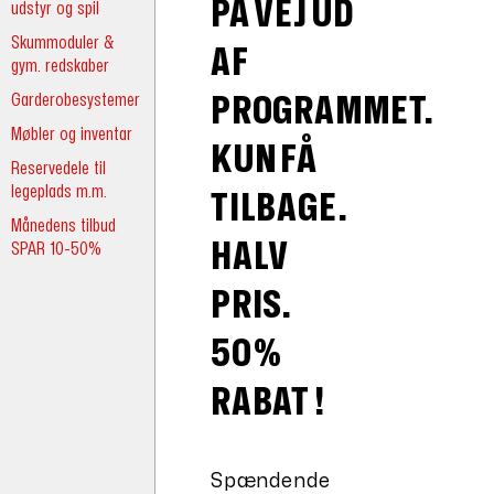
PÅ VEJ UD
udstyr og spil
Skummoduler &
AF
gym. redskaber
Garderobesystemer
PROGRAMMET.
Møbler og inventar
KUN FÅ
Reservedele til
legeplads m.m.
TILBAGE.
Månedens tilbud
HALV
SPAR 10-50%
PRIS.
50%
RABAT !
Spændende