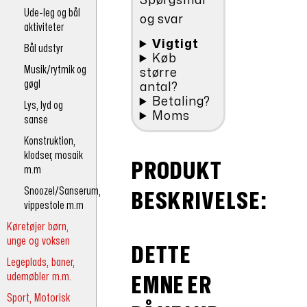
Spørgsmål
Ude-leg og bål
og svar
aktiviteter
Vigtigt
Bål udstyr
Køb
Musik/rytmik og
større
gøgl
antal?
Betaling?
Lys, lyd og
Moms
sanse
Konstruktion,
klodser, mosaik
PRODUKT
m.m
Snoozel/Sanserum,
BESKRIVELSE:
vippestole m.m
Køretøjer børn,
unge og voksen
DETTE
Legeplads, baner,
udemøbler m.m.
EMNE ER
Sport, Motorisk