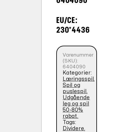
6404090
EU/CE:
230*4436
Varenummer
(SKU):
6404090
Kategorier:
Læringsspil
,
Spil og
puslespil
,
Udgående
leg og spil
50-80%
rabat.
Tags:
Dividere
,