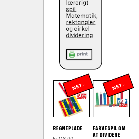
lærerigt
spil
,
Matematik
,
rektangler
og cirkel
dividering
N
E
T
-
P
RI
N
E
T
-
P
RI
S
S
REGNEPLADE
FARVESPIL OM
AT DIVIDERE
Den
118,00
kr.