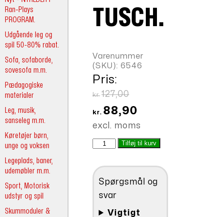
Ran-Plays
TUSCH.
PROGRAM.
Udgående leg og
spil 50-80% rabat.
Varenummer
Sofa, sofaborde,
(SKU):
6546
sovesofa m.m.
Pris:
Pædagogiske
Den
127,00
materialer
kr.
oprindelige
Den
88,90
Leg, musik,
kr.
sanseleg m.m.
pris
aktuelle
excl. moms
var:
pris
Køretøjer børn,
Påfyldning,
Tilføj til kurv
unge og voksen
kr.127,00.
er:
tusch.
Legeplads, baner,
kr.88,90.
antal
udemøbler m.m.
Spørgsmål og
Sport, Motorisk
svar
udstyr og spil
Skummoduler &
Vigtigt