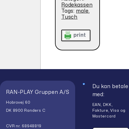
Rodekassen
Tags:
male
,
Tusch
Du kan betale
RAN-PLAY Gruppen A/S
med:
Hobrovej 60
EAN, DKK,
Fakture, Visa og
DK 8900 Randers C
Mastercard
CVR nr. 68948819