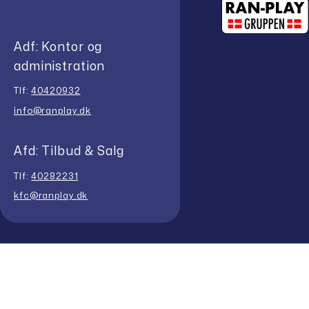
Adf: Kontor og
administration
Tlf:
40420932
info@ranplay.dk
Afd: Tilbud & Salg
Tlf:
40282231
kfc@ranplay.dk