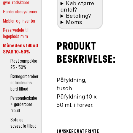
gym. redskaber
Køb større
antal?
Garderobesystemer
Betaling?
Møbler og inventar
Moms
Reservedele til
legeplads m.m.
PRODUKT
Månedens tilbud
SPAR 10-50%
BESKRIVELSE:
Plast sampakke
25 - 50%
Børnegarderober
Påfyldning,
og linoleums
tusch.
bord tilbud
Påfyldning 10 x
Personaleskabe
+ garderober
50 ml. i farver.
tilbud
Sofa og
sovesofa tilbud
(ØNSKER DU AT PRINTE