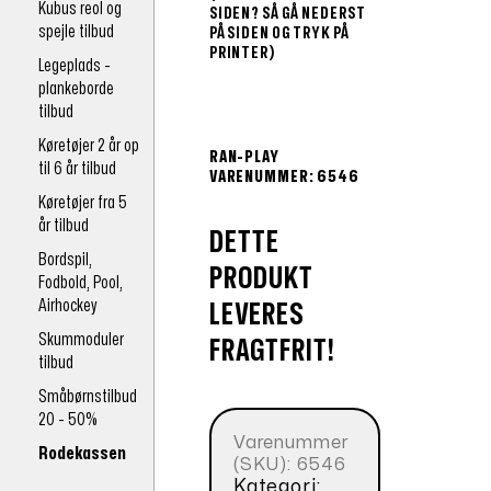
Kubus reol og
SIDEN? SÅ GÅ NEDERST
spejle tilbud
PÅ SIDEN OG TRYK PÅ
PRINTER)
Legeplads -
plankeborde
tilbud
Køretøjer 2 år op
RAN-PLAY
til 6 år tilbud
VARENUMMER: 6546
Køretøjer fra 5
år tilbud
DETTE
Bordspil,
PRODUKT
Fodbold, Pool,
Airhockey
LEVERES
Skummoduler
FRAGTFRIT!
tilbud
Småbørnstilbud
20 - 50%
Varenummer
Rodekassen
(SKU):
6546
Kategori: