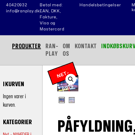
40420932
Betal med:
Handelsbetingelser
M
k
info@ranplay.dk
EAN, DKK,
Fakture,
Visa og
Mastercard
PRODUKTER
RAN-
OM
KONTAKT
INDKØBSKUR
PLAY
OS
N
E
T
-
P
RI
I KURVEN
S
Ingen varer i
kurven.
PÅFYLDNING
KATEGORIER
Nyt - NYHEDER i