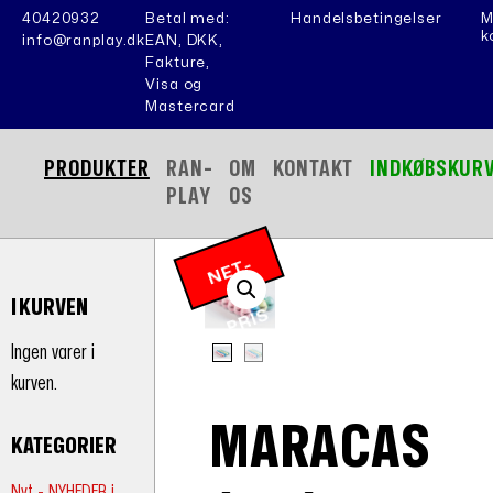
40420932
Betal med:
Handelsbetingelser
M
k
info@ranplay.dk
EAN, DKK,
Fakture,
Visa og
Mastercard
PRODUKTER
RAN-
OM
KONTAKT
INDKØBSKUR
PLAY
OS
N
E
T
-
P
RI
I KURVEN
S
Ingen varer i
kurven.
MARACAS
KATEGORIER
Nyt - NYHEDER i