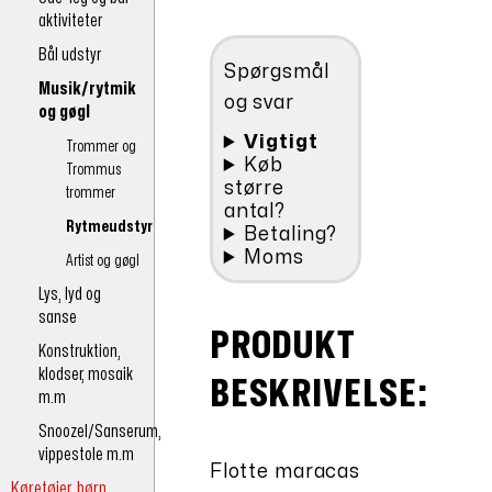
kr.35,10.
Ass.
aktiviteter
pr.stk
antal
Bål udstyr
Spørgsmål
Musik/rytmik
og svar
og gøgl
Vigtigt
Trommer og
Køb
Trommus
større
trommer
antal?
Rytmeudstyr
Betaling?
Moms
Artist og gøgl
Lys, lyd og
sanse
PRODUKT
Konstruktion,
klodser, mosaik
BESKRIVELSE:
m.m
Snoozel/Sanserum,
vippestole m.m
Flotte maracas
Køretøjer børn,