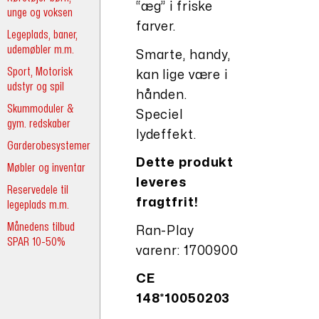
“æg” i friske
unge og voksen
farver.
Legeplads, baner,
udemøbler m.m.
Smarte, handy,
Sport, Motorisk
kan lige være i
udstyr og spil
hånden.
Skummoduler &
Speciel
gym. redskaber
lydeffekt.
Garderobesystemer
Dette produkt
Møbler og inventar
leveres
Reservedele til
fragtfrit!
legeplads m.m.
Månedens tilbud
Ran-Play
SPAR 10-50%
varenr: 1700900
CE
148*10050203