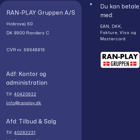
Du kan betale
RAN-PLAY Gruppen A/S
med:
Hobrovej 60
EAN, DKK,
Fakture, Visa og
DK 8900 Randers C
Mastercard
CVR nr. 68948819
Adf: Kontor og
administration
Tlf:
40420932
info@ranplay.dk
Afd: Tilbud & Salg
Tlf:
40282231