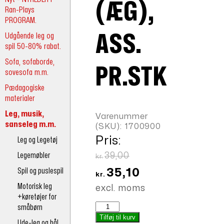
(ÆG),
Ran-Plays
PROGRAM.
Udgående leg og
ASS.
spil 50-80% rabat.
Sofa, sofaborde,
PR.STK
sovesofa m.m.
Pædagogiske
materialer
Leg, musik,
Varenummer
sanseleg m.m.
(SKU):
1700900
Pris:
Leg og Legetøj
Den
Legemøbler
39,00
kr.
oprindelige
Den
Spil og puslespil
35,10
kr.
pris
aktuelle
Motorisk leg
excl. moms
+køretøjer for
var:
pris
Maracas
småbørn
kr.39,00.
er:
(æg),
Tilføj til kurv
Ude-leg og bål