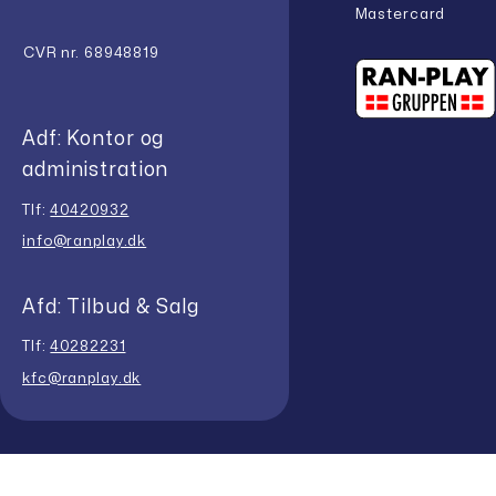
Mastercard
CVR nr. 68948819
Adf: Kontor og
administration
Tlf:
40420932
info@ranplay.dk
Afd: Tilbud & Salg
Tlf:
40282231
kfc@ranplay.dk