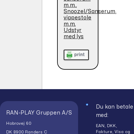
m.m.
,
Snoozel/Sanserum,
vippestole
m.m
,
Udstyr
med lys
Du kan betale
RAN-PLAY Gruppen A/S
med:
Hobrovej 60
EAN, DKK,
Fakture, Visa og
DK 8900 Randers C