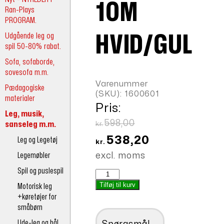
10M
Ran-Plays
PROGRAM.
Udgående leg og
HVID/GUL
spil 50-80% rabat.
Sofa, sofaborde,
sovesofa m.m.
Varenummer
Pædagogiske
(SKU):
1600601
materialer
Pris:
Leg, musik,
Den
598,00
sanseleg m.m.
kr.
oprindelige
Den
538,20
Leg og Legetøj
kr.
pris
aktuelle
Legemøbler
excl. moms
var:
pris
Spil og puslespil
Lysslange
kr.598,00.
er:
10m
Tilføj til kurv
Motorisk leg
kr.538,20.
hvid/gul
+køretøjer for
antal
småbørn
Ude-leg og bål