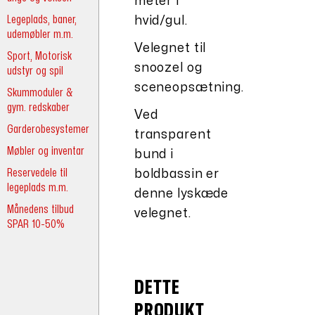
meter i
Legeplads, baner,
hvid/gul.
udemøbler m.m.
Velegnet til
Sport, Motorisk
snoozel og
udstyr og spil
sceneopsætning.
Skummoduler &
gym. redskaber
Ved
Garderobesystemer
transparent
Møbler og inventar
bund i
Reservedele til
boldbassin er
legeplads m.m.
denne lyskæde
Månedens tilbud
velegnet.
SPAR 10-50%
DETTE
PRODUKT