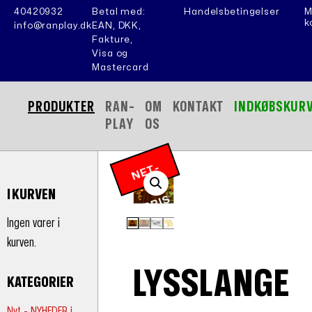
40420932
Betal med:
Handelsbetingelser
M
k
info@ranplay.dk
EAN, DKK,
Fakture,
Visa og
Mastercard
PRODUKTER
RAN-
OM
KONTAKT
INDKØBSKUR
PLAY
OS
N
E
T
-
P
RI
I KURVEN
S
Ingen varer i
kurven.
LYSSLANGE
KATEGORIER
Nyt - NYHEDER i