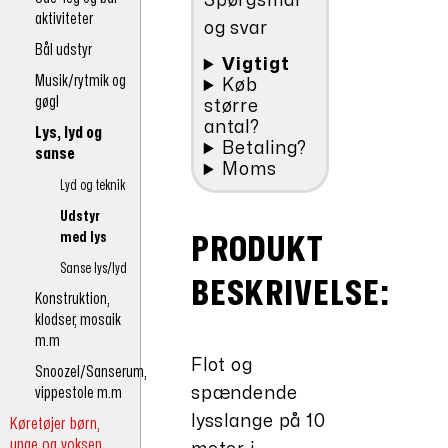
Spørgsmål
aktiviteter
og svar
Bål udstyr
Vigtigt
Musik/rytmik og
Køb
gøgl
større
antal?
Lys, lyd og
Betaling?
sanse
Moms
Lyd og teknik
Udstyr
med lys
PRODUKT
Sanse lys/lyd
BESKRIVELSE:
Konstruktion,
klodser, mosaik
m.m
Flot og
Snoozel/Sanserum,
vippestole m.m
spændende
lysslange på 10
Køretøjer børn,
unge og voksen