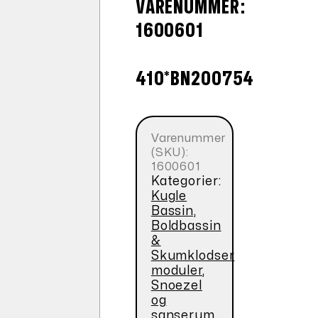
VARENUMMER:
1600601
410*BN200754
Varenummer
(SKU):
1600601
Kategorier:
Kugle
Bassin,
Boldbassin
&
Skumklodser
moduler
,
Snoezel
og
sanserum