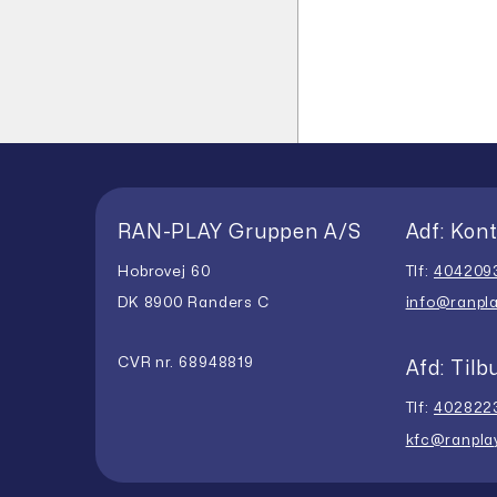
RAN-PLAY Gruppen A/S
Adf: Kont
Hobrovej 60
Tlf:
404209
DK 8900 Randers C
info@ranpla
CVR nr. 68948819
Afd: Tilb
Tlf:
402822
kfc@ranpla