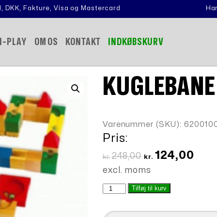
, DKK, Fakture, Visa og Mastercard
Han
N-PLAY
OM OS
KONTAKT
INDKØBSKURV
KUGLEBANE
Varenummer (SKU):
620010
Pris:
Den
Den
124,00
248,00
kr.
kr.
oprindelige
aktue
excl. moms
pris
pris
Kuglebane
Tilføj til kurv
var:
er:
antal
kr.248,00.
kr.12