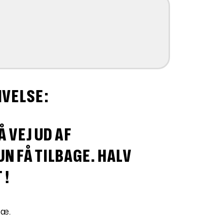
IVELSE:
Å VEJ UD AF
N FÅ TILBAGE. HALV
 !
ræ.