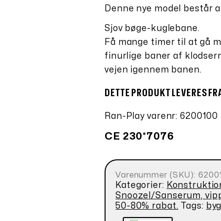
Denne nye model består af
Sjov bøge-kuglebane.
Få mange timer til at gå 
finurlige baner af klodser
vejen igennem banen.
DETTE PRODUKT LEVERES FR
Ran-Play varenr: 6200100
CE 230*7076
Varenummer (SKU):
6200
Kategorier:
Konstruktio
Snoozel/Sanserum, vip
50-80% rabat.
Tags:
by