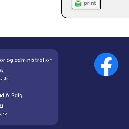
or og administration
32
y.dk
ud & Salg
31
y.dk