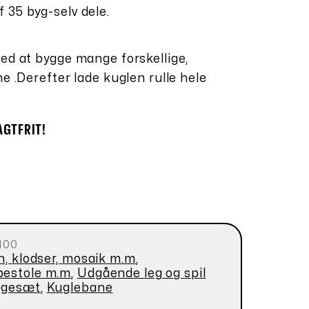
 35 byg-selv dele.
med at bygge mange forskellige,
ne .Derefter lade kuglen rulle hele
AGTFRIT!
100
n, klodser, mosaik m.m
,
pestole m.m
,
Udgående leg og spil
ggesæt
,
Kuglebane