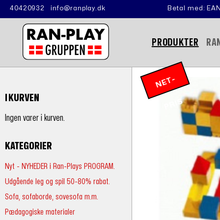
40420932
info@ranplay.dk
Betal med: EAN
PRODUKTER
RA
N
E
T
-
P
RI
I KURVEN
S
Ingen varer i kurven.
KATEGORIER
Nyt - NYHEDER i Ran-Plays PROGRAM.
Udgående leg og spil 50-80% rabat.
Sofa, sofaborde, sovesofa m.m.
Pædagogiske materialer