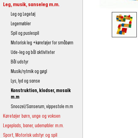
Leg, musik, sanseleg m.m.
Leg og Legetøj
Legemøbler
Spil og puslespil
Motorisk leg +køretøjer for småbørn
Ude-leg og bål aktiviteter
Bål udstyr
Musik/rytmik og gøgl
Lys, lyd og sanse
Konstruktion, klodser, mosaik
m.m
Snoozel/Sanserum, vippestole m.m
Køretøjer børn, unge og voksen
Legeplads, baner, udemøbler m.m.
Sport, Motorisk udstyr og spil