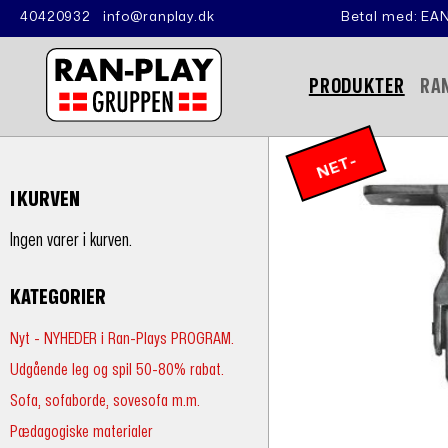
40420932
info@ranplay.dk
Betal med: EAN
PRODUKTER
RA
N
E
T
-
P
RI
I KURVEN
S
Ingen varer i kurven.
KATEGORIER
Nyt - NYHEDER i Ran-Plays PROGRAM.
Udgående leg og spil 50-80% rabat.
Sofa, sofaborde, sovesofa m.m.
Pædagogiske materialer