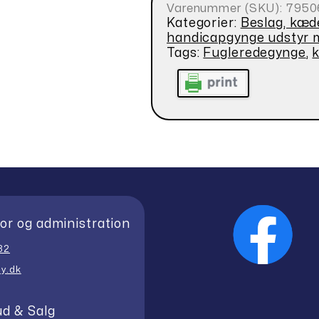
Varenummer (SKU):
7950
Kategorier:
Beslag, kæde
handicapgynge udstyr 
Tags:
Fugleredegynge
,
or og administration
32
y.dk
ud & Salg