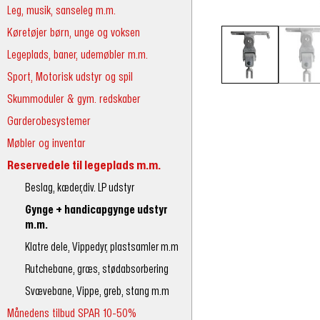
Leg, musik, sanseleg m.m.
Køretøjer børn, unge og voksen
Legeplads, baner, udemøbler m.m.
Sport, Motorisk udstyr og spil
Skummoduler & gym. redskaber
Garderobesystemer
Møbler og inventar
Reservedele til legeplads m.m.
Beslag, kæder,div. LP udstyr
Gynge + handicapgynge udstyr
m.m.
Klatre dele, Vippedyr, plastsamler m.m
Rutchebane, græs, stødabsorbering
Svævebane, Vippe, greb, stang m.m
Månedens tilbud SPAR 10-50%