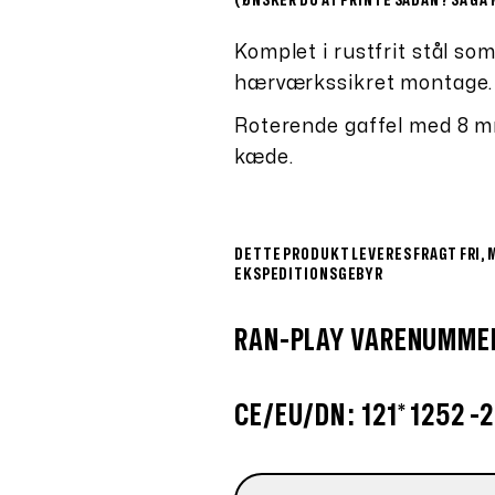
(ØNSKER DU AT PRINTE SÅDAN? SÅ GÅ 
Komplet i rustfrit stål s
hærværkssikret montage.
Roterende gaffel med 8 mm 
kæde.
DETTE PRODUKT LEVERES FRAGT FRI, 
EKSPEDITIONSGEBYR
RAN-PLAY VARENUMME
CE/EU/DN: 121* 1252 -2