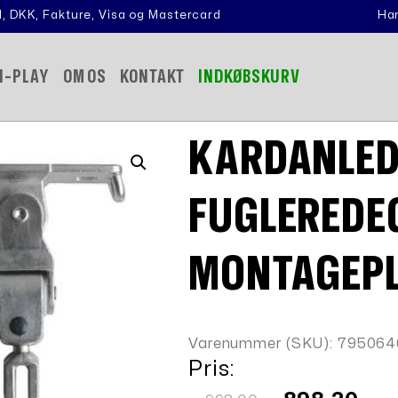
, DKK, Fakture, Visa og Mastercard
Han
N-PLAY
OM OS
KONTAKT
INDKØBSKURV
KARDANLED 
FUGLEREDE
MONTAGEP
Varenummer (SKU):
795064
Pris:
Den
Den