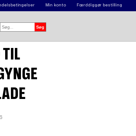
delsbetingelser
Min konto
Færddiggør bestilling
TIL
GYNGE
LADE
6