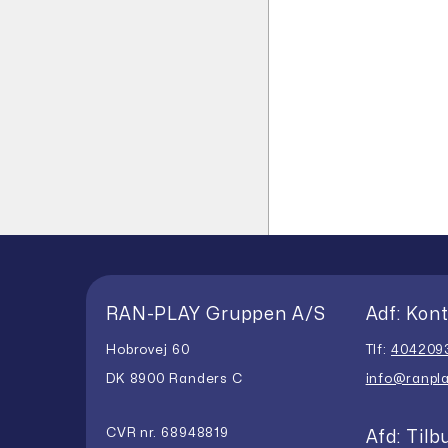
RAN-PLAY Gruppen A/S
Adf: Kont
Hobrovej 60
Tlf:
404209
DK 8900 Randers C
info@ranpla
CVR nr. 68948819
Afd: Tilb