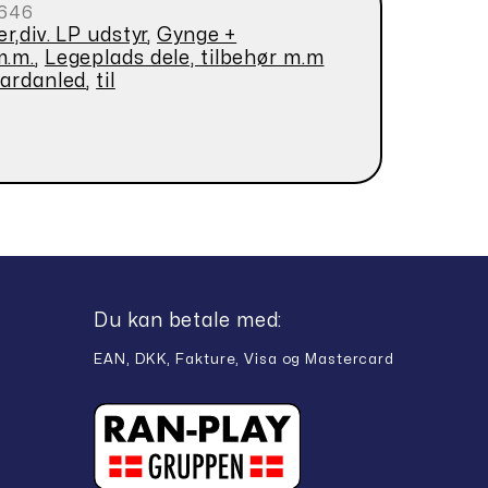
646
r,div. LP udstyr
,
Gynge +
m.m.
,
Legeplads dele, tilbehør m.m
kardanled
,
til
Du kan betale med:
EAN, DKK, Fakture, Visa og Mastercard