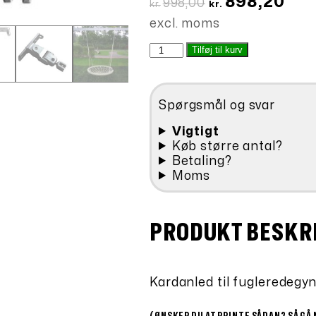
898,20
998,00
kr.
kr.
oprindelige
aktu
excl. moms
pris
pris
Kardanled
Tilføj til kurv
var:
er:
til
kr.998,00.
kr.89
fugleredegynge
montageplade
Spørgsmål og svar
antal
Vigtigt
Køb større antal?
Betaling?
Moms
PRODUKT BESKR
Kardanled til fugleredegyn