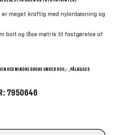
NEDEREST PÅ SIDEN OG TRYK PÅ PRINTER)
om er meget kraftig med nylonbøsning og
bolt og låse møtrik til fastgørelse af
MEN VED MINDRE ORDRE UNDER 800,- , PÅLÆGGES
R: 7950646