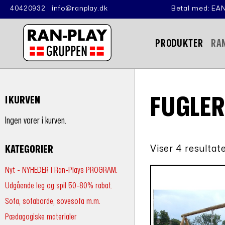
40420932
info@ranplay.dk
Betal med: EAN
PRODUKTER
RA
FUGLE
I KURVEN
Ingen varer i kurven.
Viser 4 resultat
KATEGORIER
Nyt - NYHEDER i Ran-Plays PROGRAM.
Udgående leg og spil 50-80% rabat.
Sofa, sofaborde, sovesofa m.m.
Pædagogiske materialer