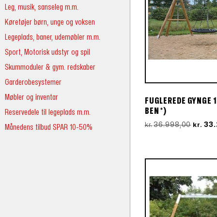
Leg, musik, sanseleg m.m.
Køretøjer børn, unge og voksen
Legeplads, baner, udemøbler m.m.
Sport, Motorisk udstyr og spil
Skummoduler & gym. redskaber
Garderobesystemer
Møbler og inventar
FUGLEREDE GYNGE 
BEN *)
Reservedele til legeplads m.m.
Den
36.998,00
33
kr.
kr.
Månedens tilbud SPAR 10-50%
oprind
pris
var:
kr.36.