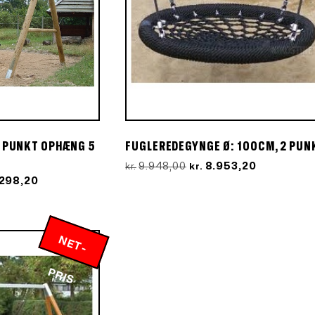
1 PUNKT OPHÆNG 5
FUGLEREDEGYNGE Ø: 100CM, 2 PUN
Den
Den
9.948,00
8.953,20
kr.
kr.
oprindelige
aktuelle
Den
.298,20
pris
pris
elige
aktuelle
var:
er:
pris
kr.9.948,00.
kr.8.953,20
er:
998,00.
kr.33.298,20.
N
E
T
-
R
P
IS