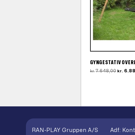
GYNGESTATIV OVER
Den
7.648,00
6.8
kr.
kr.
oprinde
pris
var:
kr.7.648
RAN-PLAY Gruppen A/S
Adf: Kont