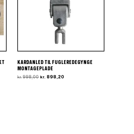
KT
KARDANLED TIL FUGLEREDEGYNGE
MONTAGEPLADE
Den
Den
998,00
898,20
kr.
kr.
oprindelige
aktuelle
pris
pris
.
var:
er:
kr.998,00.
kr.898,20.