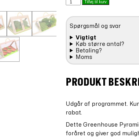
Greenhouse
Tilføj til kurv
var:
er:
Pyramide
kr.348,00.
kr.17
Væksthus
antal
Spørgsmål og svar
Vigtigt
Køb større antal?
Betaling?
Moms
PRODUKT BESKR
Udgår af programmet. Kun 
rabat.
Dette Greenhouse Pyramid
foråret og giver god muligh