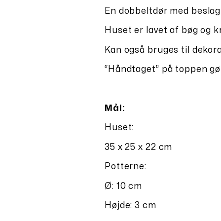
En dobbeltdør med beslag 
Huset er lavet af bøg og k
Kan også bruges til dekora
“Håndtaget” på toppen gør
Mål:
Huset:
35 x 25 x 22 cm
Potterne:
Ø: 10 cm
Højde: 3 cm