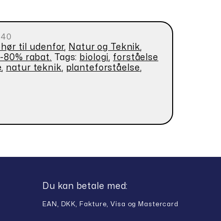
140
ehør til udenfor
,
Natur og Teknik
,
0-80% rabat.
Tags:
biologi
,
forståelse
e
,
natur teknik
,
planteforståelse
,
Du kan betale med:
EAN, DKK, Fakture, Visa og Mastercard