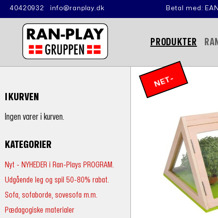
40420932
info@ranplay.dk
Betal med: EAN
PRODUKTER
RA
N
E
T
-
P
RI
I KURVEN
S
Ingen varer i kurven.
KATEGORIER
Nyt - NYHEDER i Ran-Plays PROGRAM.
Udgående leg og spil 50-80% rabat.
Sofa, sofaborde, sovesofa m.m.
Pædagogiske materialer