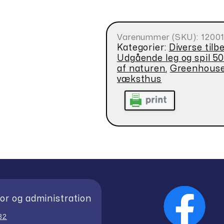
Varenummer (SKU):
1200
Kategorier:
Diverse tilb
Udgående leg og spil 5
af naturen
,
Greenhous
væksthus
or og administration
32