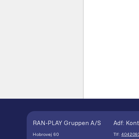
RAN-PLAY Gruppen A/S
Adf: Kont
Hobrovej 60
Tlf:
404209