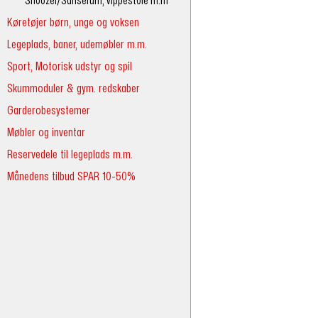
Snoozel/Sanserum, vippestole m.m
Køretøjer børn, unge og voksen
Legeplads, baner, udemøbler m.m.
Sport, Motorisk udstyr og spil
Skummoduler & gym. redskaber
Garderobesystemer
Møbler og inventar
Reservedele til legeplads m.m.
Månedens tilbud SPAR 10-50%