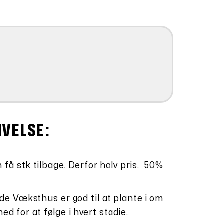
4,00.
IVELSE:
få stk tilbage. Derfor halv pris. 50%
e Væksthus er god til at plante i om
ed for at følge i hvert stadie.