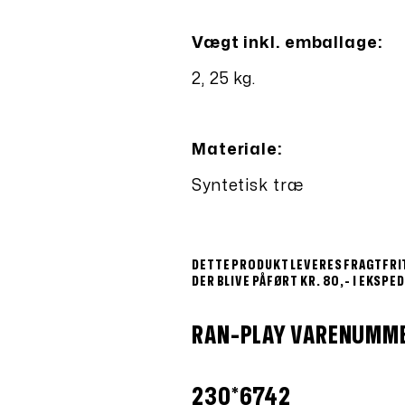
Vægt inkl. emballage:
2, 25 kg.
Materiale:
Syntetisk træ
DETTE PRODUKT LEVERES FRAGTFRIT
DER BLIVE PÅFØRT KR. 80,- I EKSP
RAN-PLAY VARENUMME
230*6742