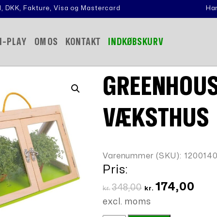
, DKK, Fakture, Visa og Mastercard
Han
N-PLAY
OM OS
KONTAKT
INDKØBSKURV
GREENHOUS
VÆKSTHUS
Varenummer (SKU):
120014
Pris:
Den
Den
174,00
348,00
kr.
kr.
oprindelige
aktue
excl. moms
pris
pris