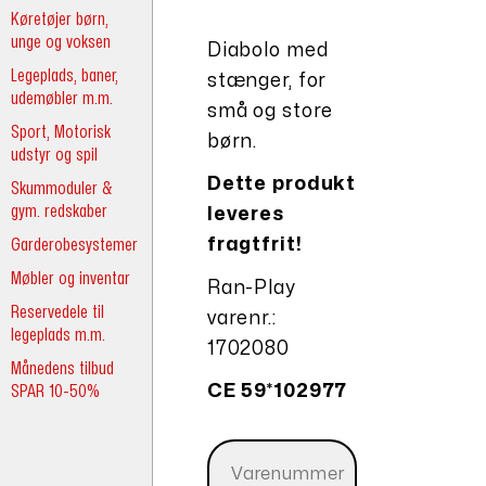
Køretøjer børn,
unge og voksen
Diabolo med
Legeplads, baner,
stænger, for
udemøbler m.m.
små og store
Sport, Motorisk
børn.
udstyr og spil
Dette produkt
Skummoduler &
gym. redskaber
leveres
Garderobesystemer
fragtfrit!
Møbler og inventar
Ran-Play
Reservedele til
varenr.:
legeplads m.m.
1702080
Månedens tilbud
SPAR 10-50%
CE 59*102977
Varenummer