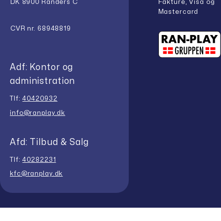
Fakture, Visa og
DK 8900 Randers C
Mastercard
CVR nr. 68948819
Adf: Kontor og
administration
Tlf:
40420932
info@ranplay.dk
Afd: Tilbud & Salg
Tlf:
40282231
kfc@ranplay.dk