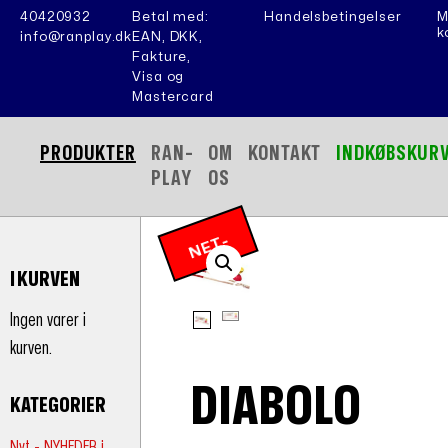
40420932
Betal med:
Handelsbetingelser
M
k
info@ranplay.dk
EAN, DKK,
Fakture,
Visa og
Mastercard
PRODUKTER
RAN-
OM
KONTAKT
INDKØBSKUR
PLAY
OS
N
E
T
-
P
RI
I KURVEN
S
Ingen varer i
kurven.
DIABOLO
KATEGORIER
Nyt - NYHEDER i