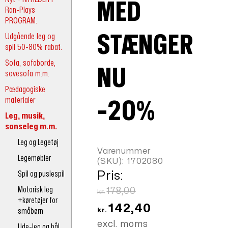
MED
Ran-Plays
PROGRAM.
Udgående leg og
STÆNGER
spil 50-80% rabat.
Sofa, sofaborde,
NU
sovesofa m.m.
Pædagogiske
materialer
-20%
Leg, musik,
sanseleg m.m.
Leg og Legetøj
Varenummer
Legemøbler
(SKU):
1702080
Spil og puslespil
Pris:
Motorisk leg
Den
178,00
kr.
+køretøjer for
oprindelige
Den
142,40
småbørn
kr.
pris
aktuelle
excl. moms
Ude-leg og bål