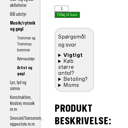
var:
pris
aktiviteter
Diabolo
kr.178,00.
er:
med
Bål udstyr
Tilføj til kurv
kr.142,40.
stænger
Musik/rytmik
NU
og gøgl
-20%
Spørgsmål
antal
Trommer og
Trommus
og svar
trommer
Vigtigt
Rytmeudstyr
Køb
større
Artist og
antal?
gøgl
Betaling?
Lys, lyd og
Moms
sanse
Konstruktion,
klodser, mosaik
PRODUKT
m.m
Snoozel/Sanserum,
BESKRIVELSE:
vippestole m.m