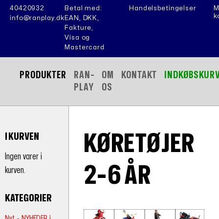
40420932
Betal med:
Handelsbetingelser
M
k
info@ranplay.dk
EAN, DKK,
Fakture,
Visa og
Mastercard
PRODUKTER
RAN-
OM
KONTAKT
INDKØBSKUR
PLAY
OS
KØRETØJER
I KURVEN
Ingen varer i
2-6 ÅR
kurven.
KATEGORIER
Nyt - NYHEDER i