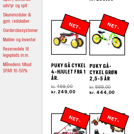
kr.3.398,00.
er:
pris
aktuelle
udstyr og spil
kr.2.208,70.
var:
pris
Skummoduler &
kr.598,00.
er:
kr.299,00
gym. redskaber
N
E
T
-
R
N
E
T
-
R
Garderobesystemer
P
IS
P
IS
Møbler og inventar
Reservedele til
legeplads m.m.
Månedens tilbud
PUKY GÅ CYKEL
PUKY GÅ-
SPAR 10-50%
4-HJULET FRA 1
CYKEL GRØN
ÅR.
2,5-5 ÅR
Den
498,00
Den
888,00
kr.
kr.
oprindelige
Den
249,00
oprindeli
Den
444,00
kr.
kr.
pris
aktuelle
pris
aktuelle
var:
pris
var:
pris
kr.498,00.
er:
kr.888,00.
er:
kr.249,00.
kr.444,0
N
E
T
-
R
N
E
T
-
R
P
IS
P
IS