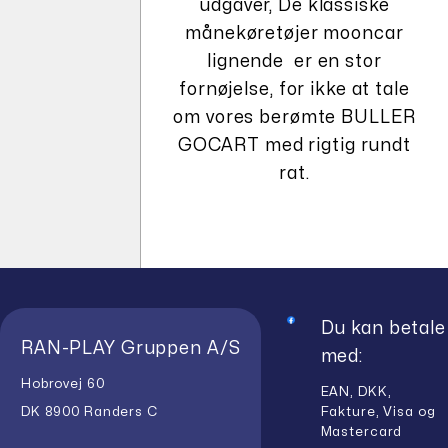
udgaver, De klassiske
månekøretøjer mooncar
lignende er en stor
fornøjelse, for ikke at tale
om vores berømte BULLER
GOCART med rigtig rundt
rat.
Du kan betale
RAN-PLAY Gruppen A/S
med:
Hobrovej 60
EAN, DKK,
Fakture, Visa og
DK 8900 Randers C
Mastercard