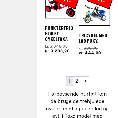
N
E
T
-
R
N
E
T
-
R
P
IS
P
IS
PUNKTERFRI 3
HJULET
TRICYKEL MED
CYKELTAXA
LAD PUKY.
Den
3.648,00
kr.
Den
888,00
kr.
oprindelige
Den
3.283,20
kr.
oprindeli
Den
444,00
kr.
pris
aktuelle
pris
aktuelle
var:
pris
var:
pris
kr.3.648,00.
er:
kr.888,00.
er:
kr.3.283,20.
kr.444,0
1
2
→
Forbavsende hurtigt kan
de bruge de trehjulede
cykler med og uden lad og
evt. i Taxa model med