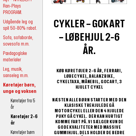
Ran-Plays
PROGRAM.
CYKLER – GOKART
Udgående leg og
spil 50-80% rabat.
– LØBEHJUL
2-6
Sofa, sofaborde,
sovesofa m.m.
ÅR.
Pædagogiske
materialer
Leg, musik,
KØB KØRETØJER 2-6 ÅR, FERRARI,
sanseleg m.m.
LØBECYKEL, BALANZBIKE,
CYKELTAXA, MÅNEBIL, GOCART, 3
Køretøjer børn,
HJULET CYKEL
unge og voksen
NÆSTEN ALLE BØRN STARTER MED DEN
Køretøjer fra 5
KLASISKE TREHJULEDE GÅ
år
MOTORCYKEL ELLER DEN 4 HJULEDE
Køretøjer 2-6
PUKY GÅ CYKEL. DER KAN HURTIGT
KOMME FART PÅ. VI SÆLGER KUN DE
år
GODE KVALITETER MED MASSIVE
Køretøjer børn
GUMMIHJUL. DELS HOLDER DE BEDRE