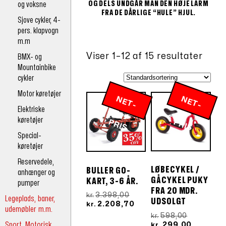
OG DELS UNDGÅR MAN DEN HØJE LARM
og voksne
FRA DE DÅRLIGE “HULE” HJUL.
Sjove cykler, 4-
pers. klapvogn
m.m
Viser 1–12 af 15 resultater
BMX- og
Mountainbike
cykler
Motor køretøjer
N
E
T
-
R
N
E
T
-
R
Elektriske
køretøjer
P
IS
P
IS
Special-
køretøjer
Reservedele,
LØBECYKEL /
BULLER GO-
anhænger og
GÅCYKEL PUKY
KART, 3-6 ÅR.
pumper
FRA 20 MDR.
Den
3.398,00
kr.
Legeplads, baner,
UDSOLGT
oprindelige
Den
2.208,70
kr.
udemøbler m.m.
pris
aktuelle
Den
598,00
kr.
var:
pris
Sport, Motorisk
oprindeli
Den
299,00
kr.