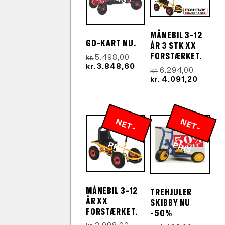
MÅNEBIL 3-12
GO-KART NU.
ÅR 3 STK XX
FORSTÆRKET.
Den
5.498,00
kr.
oprindelige
Den
3.848,60
kr.
Den
6.294,00
kr.
pris
aktuelle
oprinde
Den
4.091,20
kr.
var:
pris
pris
aktuel
kr.5.498,00.
er:
var:
pris
kr.3.848,60.
kr.6.294
er:
kr.4.09
N
E
T
-
R
N
E
T
-
R
P
IS
P
IS
MÅNEBIL 3-12
TREHJULER
ÅR XX
SKIBBY NU
FORSTÆRKET.
-50%