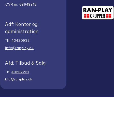
CVR nr. 68948819
Adf: Kontor og
administration
Tlf:
40420932
info@ranplay.dk
Afd: Tilbud & Salg
Tlf:
40282231
kfc@ranplay.dk