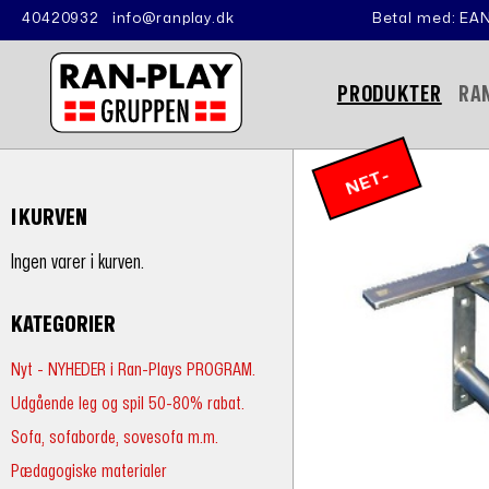
40420932
info@ranplay.dk
Betal med: EAN
PRODUKTER
RA
N
E
T
-
P
RI
I KURVEN
S
Ingen varer i kurven.
KATEGORIER
Nyt - NYHEDER i Ran-Plays PROGRAM.
Udgående leg og spil 50-80% rabat.
Sofa, sofaborde, sovesofa m.m.
Pædagogiske materialer