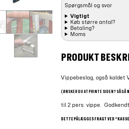
antal
Spørgsmål og svar
Vigtigt
Køb større antal?
Betaling?
Moms
PRODUKT BESKR
Vippebeslag, også kaldet 
(ØNSKER DU AT PRINTE SIDEN? SÅ GÅ 
til 2 pers. vippe. Godkend
DETTE PÅLÆGGES FRAGT VED “KASS