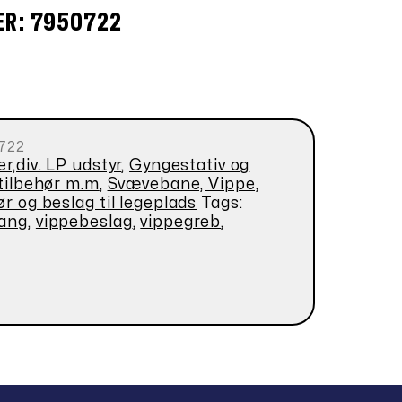
ER: 7950722
722
r,div. LP udstyr
,
Gyngestativ og
 tilbehør m.m
,
Svævebane, Vippe,
ør og beslag til legeplads
Tags:
gang
,
vippebeslag
,
vippegreb
,