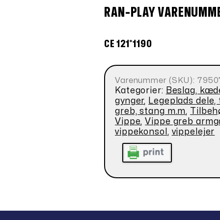
RAN-PLAY VARENUMM
CE 121*1190
Varenummer (SKU):
7950
Kategorier:
Beslag, kæde
gynger
,
Legeplads dele,
greb, stang m.m
,
Tilbeh
Vippe
,
Vippe greb arm
vippekonsol
,
vippelejer