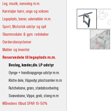
Leg, musik, sanseleg m.m.
Køretøjer børn, unge og voksen
Legeplads, baner, udemøbler m.m.
Sport, Motorisk udstyr og spil
Skummoduler & gym. redskaber
Garderobesystemer
Møbler og inventar
Reservedele til legeplads m.m.
Beslag, kæder,div. LP udstyr
Gynge + handicapgynge udstyr m.m.
Klatre dele, Vippedyr, plastsamler m.m
Rutchebane, græs, stødabsorbering
Svævebane, Vippe, greb, stang m.m
Månedens tilbud SPAR 10-50%