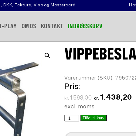
, DKK, Fakture, Visa og Mastercard
Han
N-PLAY
OM OS
KONTAKT
INDKØBSKURV
VIPPEBESLA
Varenummer (SKU):
795072
Pris:
Den
D
1.438,20
1.598,00
kr.
kr.
oprindelige
a
excl. moms
pris
p
Vippebeslag
Tilføj til kurv
var:
e
-
kr.1.598,00.
k
Rustfrit