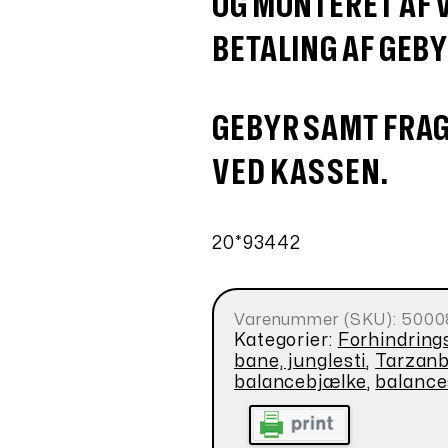
OG MONTERET
AF 
BETALING AF GEBYR
GEBYR SAMT FRAG
VED KASSEN.
20*93442
Varenummer (SKU):
5000
Kategorier:
Forhindrings
bane, junglesti
,
Tarzan
balancebjælke
,
balance