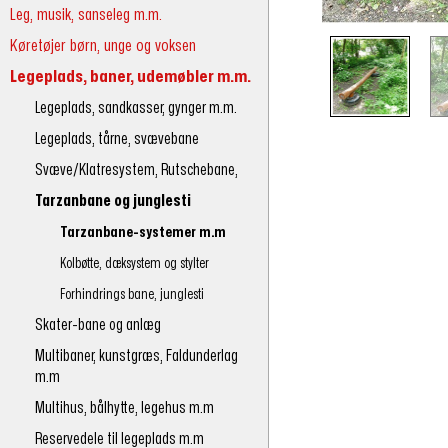
Leg, musik, sanseleg m.m.
Køretøjer børn, unge og voksen
Legeplads, baner, udemøbler m.m.
Legeplads, sandkasser, gynger m.m.
Legeplads, tårne, svævebane
Svæve/Klatresystem, Rutschebane,
Tarzanbane og junglesti
Tarzanbane-systemer m.m
Kolbøtte, dæksystem og stylter
Forhindrings bane, junglesti
Skater-bane og anlæg
Multibaner, kunstgræs, Faldunderlag
m.m
Multihus, bålhytte, legehus m.m
Reservedele til legeplads m.m