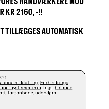
VORES HÅNDVÆRKERE MOD
 KR 2160, -!!
T TILLÆGGES AUTOMATISK
871
 bane m. klatring
,
Forhindrings
bane-systemer m.m
Tags:
balance
,
sti
,
tarzanbane
,
udendørs