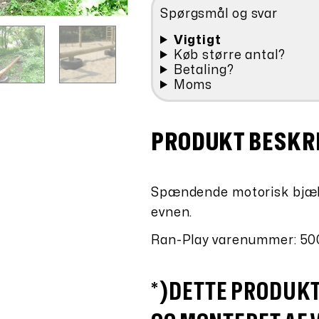
*)
Spørgsmål og svar
antal
Vigtigt
Køb større antal?
Betaling?
Moms
PRODUKT BESKR
Spændende motorisk bjælk
evnen.
Ran-Play varenummer: 50
*)DETTE PRODUK