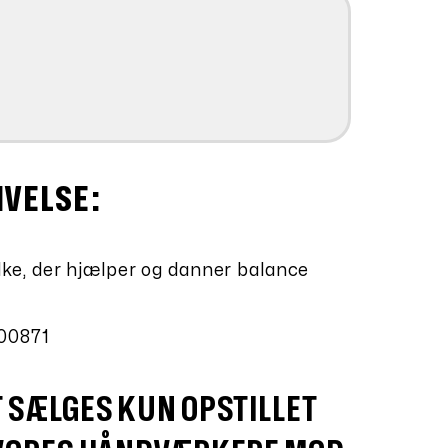
IVELSE:
e, der hjælper og danner balance
00871
T
SÆLGES KUN OPSTILLET