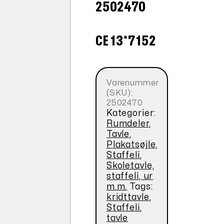
2502470
CE 13*7152
Varenummer
(SKU):
2502470
Kategorier:
Rumdeler,
Tavle,
Plakatsøjle,
Staffeli
,
Skoletavle,
staffeli, ur
m.m.
Tags:
kridttavle
,
Staffeli
,
tavle