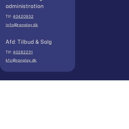
administration
Tlf:
40420932
info@ranplay.dk
Afd: Tilbud & Salg
Tlf:
40282231
kfc@ranplay.dk