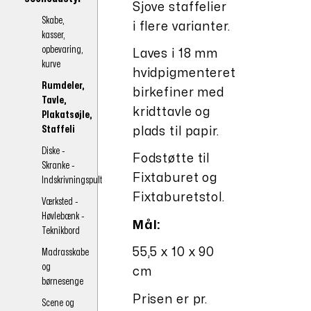
Sjove staffelier
Skabe,
i flere varianter.
kasser,
opbevaring,
Laves i 18 mm
kurve
hvidpigmenteret
Rumdeler,
birkefiner med
Tavle,
kridttavle og
Plakatsøjle,
Staffeli
plads til papir.
Diske -
Fodstøtte til
Skranke -
Fixtaburet og
Indskrivningspult
Fixtaburetstol.
Værksted -
Høvlebænk -
Mål:
Teknikbord
55,5 x 10 x 90
Madrasskabe
og
cm
børnesenge
Prisen er pr.
Scene og