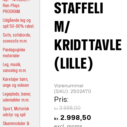
STAFFELI
Ran-Plays
PROGRAM.
Udgående leg og
M/
spil 50-80% rabat.
Sofa, sofaborde,
KRIDTTAVLE
sovesofa m.m.
Pædagogiske
materialer
(LILLE)
Leg, musik,
sanseleg m.m.
Køretøjer børn,
unge og voksen
Varenummer
(SKU):
2502470
Legeplads, baner,
Pris:
udemøbler m.m.
Den
3.998,00
Sport, Motorisk
kr.
udstyr og spil
oprindelige
Den
2.998,50
kr.
Skummoduler &
pris
aktuelle
excl. moms