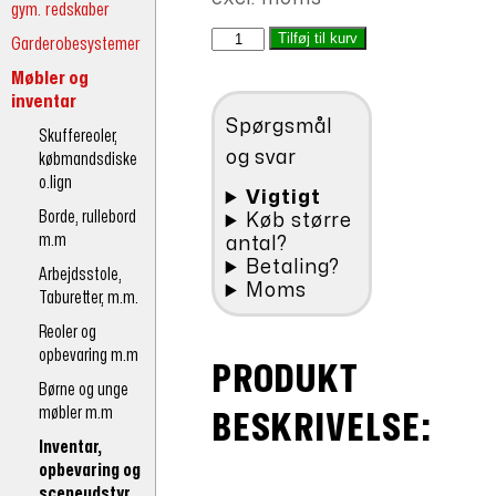
gym. redskaber
var:
pris
Væghængt
Tilføj til kurv
Garderobesystemer
kr.3.998,00.
er:
staffeli
Møbler og
kr.2.998,50.
m/
inventar
kridttavle
Spørgsmål
(lille)
Skuffereoler,
antal
og svar
købmandsdiske
o.lign
Vigtigt
Borde, rullebord
Køb større
m.m
antal?
Betaling?
Arbejdsstole,
Moms
Taburetter, m.m.
Reoler og
opbevaring m.m
PRODUKT
Børne og unge
møbler m.m
BESKRIVELSE:
Inventar,
opbevaring og
sceneudstyr