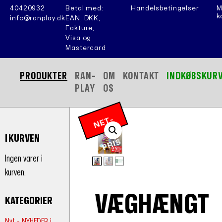
40420932
Betal med:
Handelsbetingelser
M
k
info@ranplay.dk
EAN, DKK,
Fakture,
Visa og
Mastercard
PRODUKTER
RAN-
OM
KONTAKT
INDKØBSKUR
PLAY
OS
N
E
T
-
P
RI
I KURVEN
S
Ingen varer i
kurven.
VÆGHÆNGT
KATEGORIER
Nyt - NYHEDER i