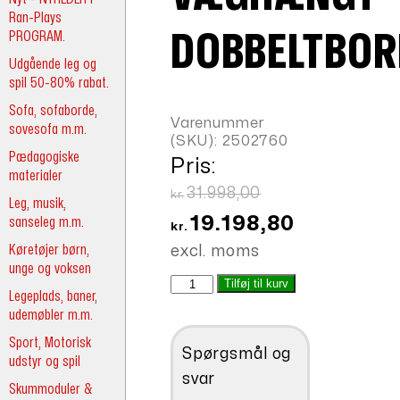
Ran-Plays
PROGRAM.
DOBBELTBOR
Udgående leg og
spil 50-80% rabat.
Sofa, sofaborde,
Varenummer
sovesofa m.m.
(SKU):
2502760
Pædagogiske
Pris:
materialer
Den
31.998,00
kr.
Leg, musik,
oprindelige
Den
19.198,80
sanseleg m.m.
kr.
pris
aktuelle
Køretøjer børn,
excl. moms
var:
pris
unge og voksen
Væghængt
Tilføj til kurv
kr.31.998,00.
er:
Legeplads, baner,
dobbeltbord
udemøbler m.m.
kr.19.198,80.
antal
Sport, Motorisk
Spørgsmål og
udstyr og spil
svar
Skummoduler &