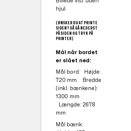
Billede vist uden
hjul.
(ØNSKER DU AT PRINTE
SIDEN? SÅ GÅ NEDERST
PÅ SIDEN OG TRYK PÅ
PRINTER)
Mål når bordet
er slået ned:
Mål bord: Højde:
720 mm Bredde
(inkl. bænkene):
1300 mm
Længde: 2678
mm
Mål bænk: