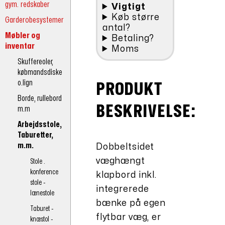
gym. redskaber
Vigtigt
Køb større
Garderobesystemer
antal?
Møbler og
Betaling?
inventar
Moms
Skuffereoler,
købmandsdiske
o.lign
PRODUKT
Borde, rullebord
BESKRIVELSE:
m.m
Arbejdsstole,
Taburetter,
m.m.
Dobbeltsidet
væghængt
Stole .
konference
klapbord inkl.
stole -
integrerede
lænestole
bænke på egen
Taburet -
flytbar væg, er
knæstol -