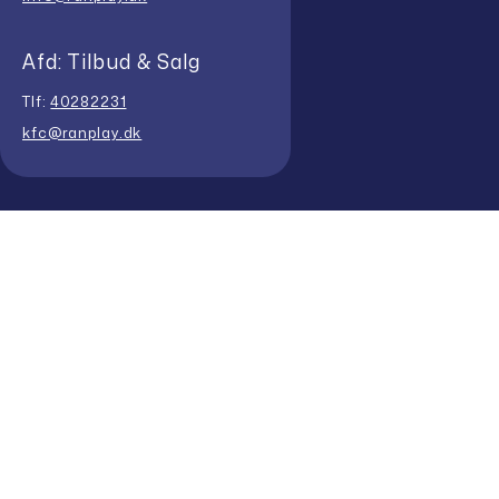
Afd: Tilbud & Salg
Tlf:
40282231
kfc@ranplay.dk