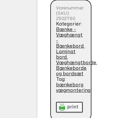
Varenummer
(SKU):
2502760
Kategorier:
Bænke -
Væghængt
-
Bænkebord
,
Laminat
bord
,
Væghængtborde,
Bænkeborde
og bordsæt
Tag:
bænkeborg
vægmontering