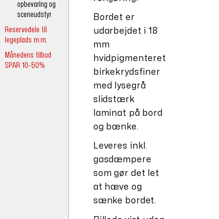
opbevaring og
sceneudstyr
Bordet er
Reservedele til
udarbejdet i 18
legeplads m.m.
mm
Månedens tilbud
hvidpigmenteret
SPAR 10-50%
birkekrydsfiner
med lysegrå
slidstærk
laminat på bord
og bænke.
Leveres inkl.
gasdæmpere
som gør det let
at hæve og
sænke bordet.