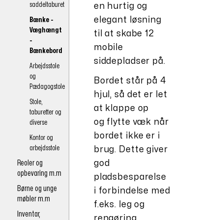
saddeltaburet
en hurtig og
elegant løsning
Bænke -
Væghængt
til at skabe 12
-
mobile
Bænkebord
siddepladser på.
Arbejdsstole
og
Bordet står på 4
Pædagogstole
hjul, så det er let
Stole,
at klappe op
taburetter og
og flytte væk når
diverse
bordet ikke er i
Kontor og
arbejdsstole
brug. Dette giver
Reoler og
god
opbevaring m.m
pladsbesparelse
Børne og unge
i forbindelse med
møbler m.m
f.eks. leg og
Inventar,
rengøring.