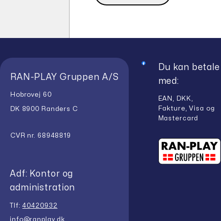
Du kan betale
RAN-PLAY Gruppen A/S
med:
Hobrovej 60
EAN, DKK,
Fakture, Visa og
DK 8900 Randers C
Mastercard
CVR nr. 68948819
Adf: Kontor og
administration
Tlf:
40420932
info@ranplay.dk