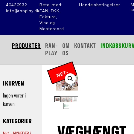
40420932
Betal med:
Handelsbetingelser
M
k
info@ranplay.dk
EAN, DKK,
Fakture,
Visa og
Mastercard
PRODUKTER
RAN-
OM
KONTAKT
INDKØBSKUR
PLAY
OS
N
E
T
-
P
RI
I KURVEN
S
Ingen varer i
kurven.
KATEGORIER
VÆGHÆNGT
Nyt - NYHEDER i