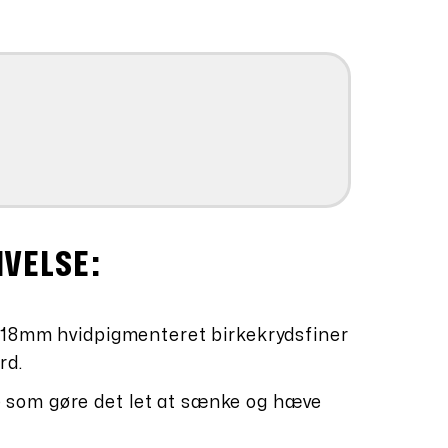
er:
kr.5.998,80.
IVELSE:
 18mm hvidpigmenteret birkekrydsfiner
rd.
som gøre det let at sænke og hæve