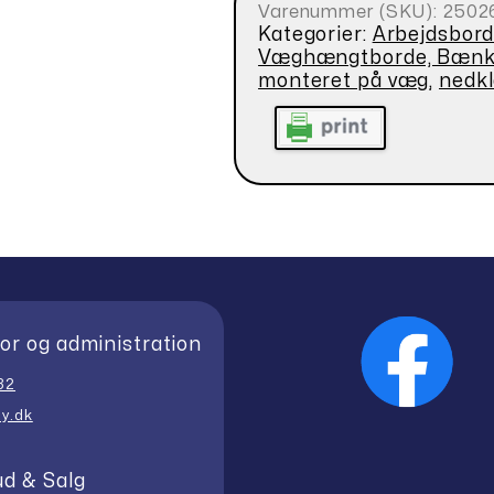
Varenummer (SKU):
2502
Kategorier:
Arbejdsbord
Væghængtborde, Bænk
monteret på væg
,
nedk
or og administration
32
y.dk
ud & Salg