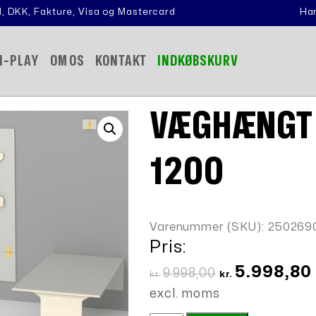
, DKK, Fakture, Visa og Mastercard
Han
N-PLAY
OM OS
KONTAKT
INDKØBSKURV
VÆGHÆNGT 
1200
Varenummer (SKU):
250269
Pris:
Den
5.998,80
9.998,00
kr.
kr.
oprindelige
excl. moms
pris