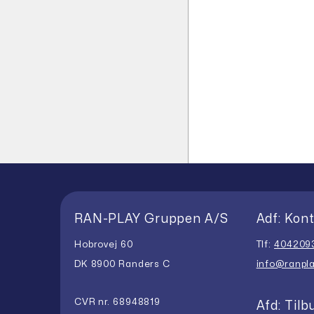
RAN-PLAY Gruppen A/S
Adf: Kont
Hobrovej 60
Tlf:
404209
DK 8900 Randers C
info@ranpla
CVR nr. 68948819
Afd: Tilb