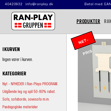
40420932
info@ranplay.dk
Betal med: EAN
PRODUKTER
RA
N
E
T
-
P
RI
I KURVEN
S
Ingen varer i kurven.
KATEGORIER
Nyt - NYHEDER i Ran-Plays PROGRAM.
Udgående leg og spil 50-80% rabat.
Sofa, sofaborde, sovesofa m.m.
Pædagogiske materialer