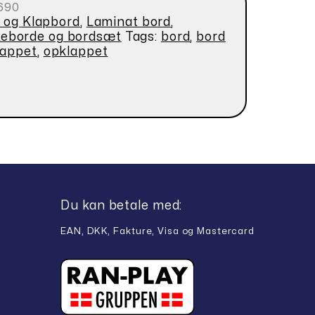
690
 og Klapbord
,
Laminat bord
,
eborde og bordsæt
Tags:
bord
,
bord
lappet
,
opklappet
Du kan betale med:
EAN, DKK, Fakture, Visa og Mastercard