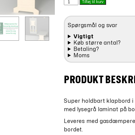
Væghængt
Tilføj til kurv
var:
bord
kr.9.998,00.
Mellem
1200
Spørgsmål og svar
antal
Vigtigt
Køb større antal?
Betaling?
Moms
PRODUKT BESKR
Super holdbart klapbord i
med lysegrå laminat på bo
Leveres med gasdæmpere 
bordet.