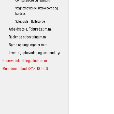
Computerbord og legebord
Væghængtborde, Bænkeborde og
bordsæt
Sofaborde - Rulleborde
Arbejdsstole, Taburetter, m.m.
Reoler og opbevaring m.m
Børne og unge møbler m.m
Inventar, opbevaring og sceneudstyr
Reservedele til legeplads m.m.
Månedens tilbud SPAR 10-50%