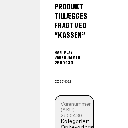
PRODUKT
TILLÆGGES
FRAGT VED
“KASSEN”
RAN-PLAY
VARENUMMER:
2500430
CE 13*8312
Varenummer
(SKU):
2500430
Kategorier:
Opbevarings