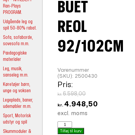
BUET
Ran-Plays
PROGRAM.
Udgående leg og
REOL
spil 50-80% rabat.
Sofa, sofaborde,
92/102CM
sovesofa m.m.
Pædagogiske
materialer
Leg, musik,
Varenummer
sanseleg m.m.
(SKU):
2500430
Pris:
Køretøjer børn,
unge og voksen
Den
6.598,00
kr.
Legeplads, baner,
oprindelige
Den
4.948,50
kr.
udemøbler m.m.
pris
aktuelle
excl. moms
Sport, Motorisk
var:
pris
udstyr og spil
Unik
kr.6.598,00.
er:
buet
Skummoduler &
Tilføj til kurv