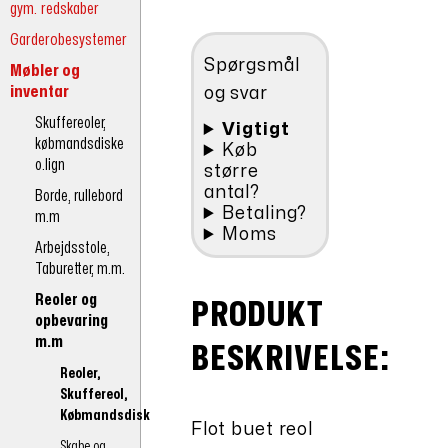
kr.4.948,50.
reol
gym. redskaber
92/102cm
Garderobesystemer
antal
Spørgsmål
Møbler og
inventar
og svar
Skuffereoler,
Vigtigt
købmandsdiske
Køb
o.lign
større
antal?
Borde, rullebord
Betaling?
m.m
Moms
Arbejdsstole,
Taburetter, m.m.
Reoler og
PRODUKT
opbevaring
m.m
BESKRIVELSE:
Reoler,
Skuffereol,
Købmandsdisk
Flot buet reol
Skabe og