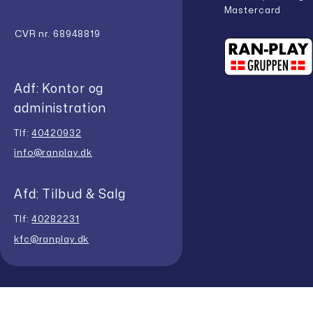
Mastercard
CVR nr. 68948819
Adf: Kontor og
administration
Tlf:
40420932
info@ranplay.dk
Afd: Tilbud & Salg
Tlf:
40282231
kfc@ranplay.dk