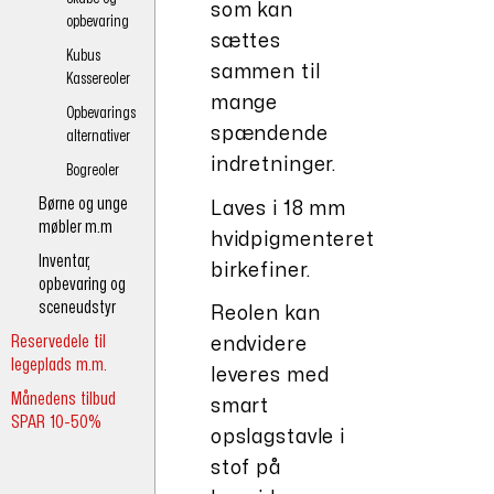
som kan
opbevaring
sættes
Kubus
sammen til
Kassereoler
mange
Opbevarings
spændende
alternativer
indretninger.
Bogreoler
Børne og unge
Laves i 18 mm
møbler m.m
hvidpigmenteret
Inventar,
birkefiner.
opbevaring og
sceneudstyr
Reolen kan
Reservedele til
endvidere
legeplads m.m.
leveres med
Månedens tilbud
smart
SPAR 10-50%
opslagstavle i
stof på