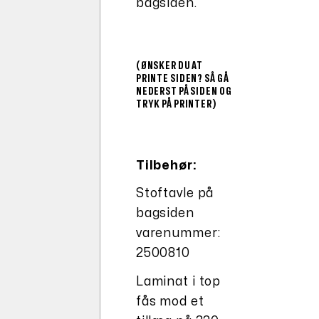
bagsiden.
(ØNSKER DU AT
PRINTE SIDEN? SÅ GÅ
NEDERST PÅ SIDEN OG
TRYK PÅ PRINTER)
Tilbehør:
Stoftavle på
bagsiden
varenummer:
2500810
Laminat i top
fås mod et