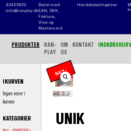
40420932
Betal med:
Handelsbetingelser
M
k
info@ranplay.dk
EAN, DKK,
Fakture,
Visa og
Mastercard
PRODUKTER
RAN-
OM
KONTAKT
INDKØBSKUR
PLAY
OS
N
E
T
-
P
RI
I KURVEN
S
Ingen varer i
kurven.
UNIK
KATEGORIER
Nyt - NYHEDER i