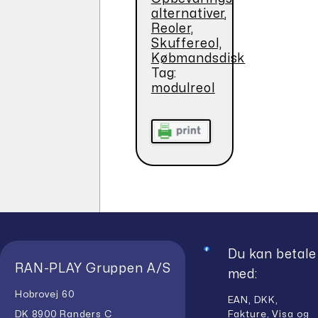
alternativer
,
Reoler,
Skuffereol,
Købmandsdisk
Tag:
modulreol
Du kan betale
RAN-PLAY Gruppen A/S
med:
Hobrovej 60
EAN, DKK,
Fakture, Visa og
DK 8900 Randers C