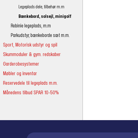
Legeplads dele, tilbehør m.m
Bænkebord, solsejl, minigolf
Robinie legeplads, m.m
Parkudstyr, bænkeborde sæt m.m.
Sport, Motorisk udstyr og spil
Skummoduler & gym. redskaber
Garderobesystemer
Møbler og inventar
Reservedele til legeplads m.m.
Månedens tilbud SPAR 10-50%