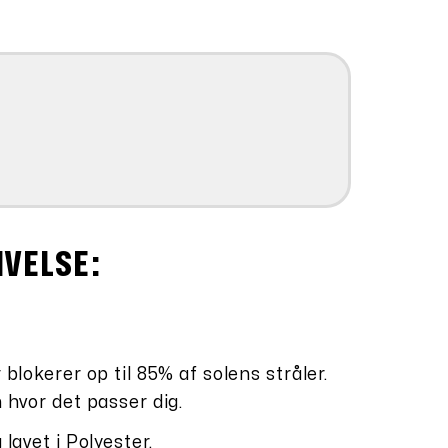
8,40.
IVELSE:
 blokerer op til 85% af solens stråler.
n hvor det passer dig.
 lavet i Polyester.