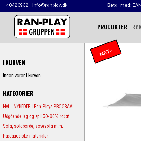
40420932
info@ranplay.dk
Betal med: EAN
PRODUKTER
RA
N
E
T
-
P
RI
I KURVEN
S
Ingen varer i kurven.
KATEGORIER
Nyt - NYHEDER i Ran-Plays PROGRAM.
Udgående leg og spil 50-80% rabat.
Sofa, sofaborde, sovesofa m.m.
Pædagogiske materialer