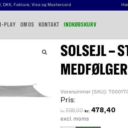
, DKK, Fakture, Visa og Mastercard
Han
N-PLAY
OM OS
KONTAKT
INDKØBSKURV
SOLSEJL – 
MEDFØLGER
Varenummer (SKU):
700017
Pris:
Den
Den
478,40
598,00
kr.
kr.
oprindelige
aktu
excl. moms
pris
pris