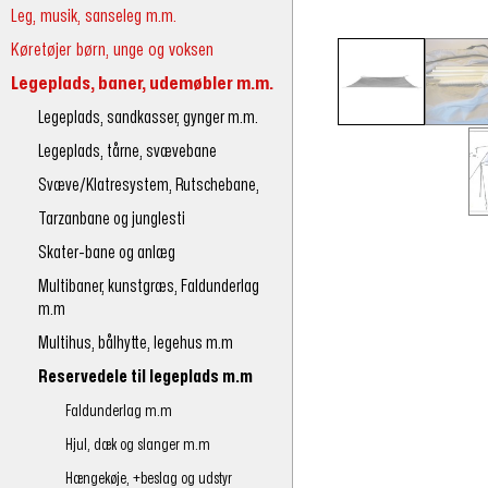
Leg, musik, sanseleg m.m.
Køretøjer børn, unge og voksen
Legeplads, baner, udemøbler m.m.
Legeplads, sandkasser, gynger m.m.
Legeplads, tårne, svævebane
Svæve/Klatresystem, Rutschebane,
Tarzanbane og junglesti
Skater-bane og anlæg
Multibaner, kunstgræs, Faldunderlag
m.m
Multihus, bålhytte, legehus m.m
Reservedele til legeplads m.m
Faldunderlag m.m
Hjul, dæk og slanger m.m
Hængekøje, +beslag og udstyr