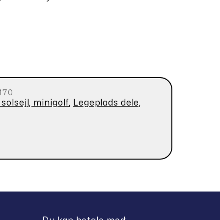
170
olsejl, minigolf
,
Legeplads dele,