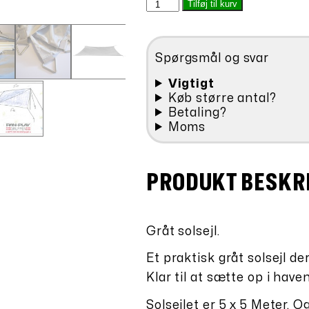
Solsejl
Tilføj til kurv
var:
er:
-
kr.598,00.
kr.47
stænger
medfølger.
Spørgsmål og svar
antal
Vigtigt
Køb større antal?
Betaling?
Moms
PRODUKT BESKR
Gråt solsejl.
Et praktisk gråt solsejl der
Klar til at sætte op i have
Solsejlet er 5 x 5 Meter. Og