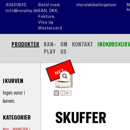
40420932
Betal med:
Handelsbetingelser
M
k
info@ranplay.dk
EAN, DKK,
Fakture,
Visa og
Mastercard
PRODUKTER
RAN-
OM
KONTAKT
INDKØBSKUR
PLAY
OS
N
E
T
-
P
RI
I KURVEN
S
Ingen varer i
kurven.
SKUFFER
KATEGORIER
Nyt - NYHEDER i