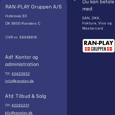
Du kan betale
RAN-PLAY Gruppen A/S
med:
Hobrovej 60
EAN, DKK,
Fakture, Visa og
DK 8900 Randers C
Mastercard
CVR nr. 68948819
Adf: Kontor og
administration
Tlf:
40420932
info@ranplay.dk
Afd: Tilbud & Salg
Tlf:
40282231
kfc@ranplay.dk