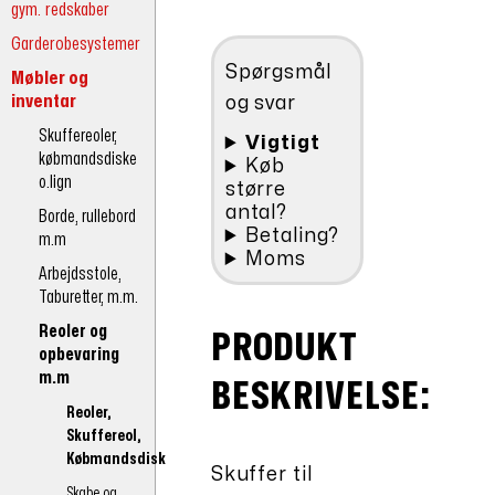
kr.1.086,00.
Kubus
gym. redskaber
3
Garderobesystemer
stk.
Spørgsmål
antal
Møbler og
inventar
og svar
Skuffereoler,
Vigtigt
købmandsdiske
Køb
o.lign
større
antal?
Borde, rullebord
Betaling?
m.m
Moms
Arbejdsstole,
Taburetter, m.m.
Reoler og
PRODUKT
opbevaring
m.m
BESKRIVELSE:
Reoler,
Skuffereol,
Købmandsdisk
Skuffer til
Skabe og