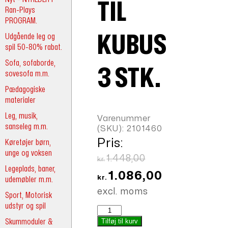
TIL
Ran-Plays
PROGRAM.
Udgående leg og
KUBUS
spil 50-80% rabat.
Sofa, sofaborde,
3 STK.
sovesofa m.m.
Pædagogiske
materialer
Leg, musik,
Varenummer
sanseleg m.m.
(SKU):
2101460
Pris:
Køretøjer børn,
unge og voksen
Den
1.448,00
kr.
Legeplads, baner,
oprindelige
Den
1.086,00
kr.
udemøbler m.m.
pris
aktuelle
excl. moms
Sport, Motorisk
var:
pris
udstyr og spil
Skuffer
kr.1.448,00.
er:
til
Skummoduler &
Tilføj til kurv