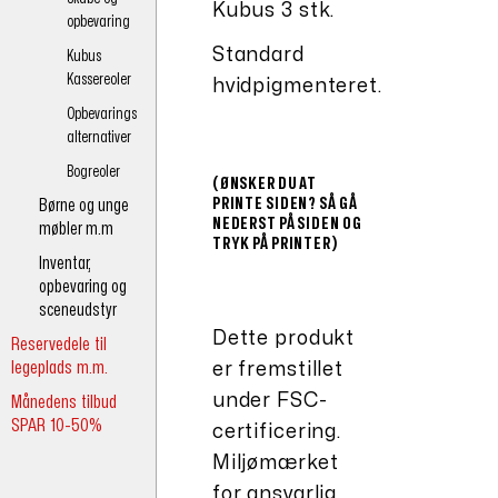
Kubus 3 stk.
opbevaring
Standard
Kubus
Kassereoler
hvidpigmenteret.
Opbevarings
alternativer
Bogreoler
(ØNSKER DU AT
PRINTE SIDEN? SÅ GÅ
Børne og unge
NEDERST PÅ SIDEN OG
møbler m.m
TRYK PÅ PRINTER)
Inventar,
opbevaring og
sceneudstyr
Dette produkt
Reservedele til
legeplads m.m.
er fremstillet
under FSC-
Månedens tilbud
SPAR 10-50%
certificering.
Miljømærket
for ansvarlig