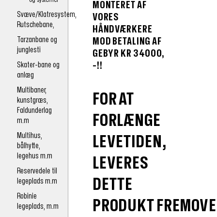
MONTERET
AF
Svæve/Klatresystem,
VORES
Rutschebane,
HÅND
VÆRKERE
Tarzanbane og
MOD BETALING AF
junglesti
GEBYR KR 34000,
Skater-bane og
-!!
anlæg
Multibaner,
FOR AT
kunstgræs,
Faldunderlag
FORLÆNGE
m.m
Multihus,
LEVETIDEN,
bålhytte,
legehus m.m
LEVERES
Reservedele til
DETTE
legeplads m.m
Robinie
PRODUKT FREMOVE
legeplads, m.m