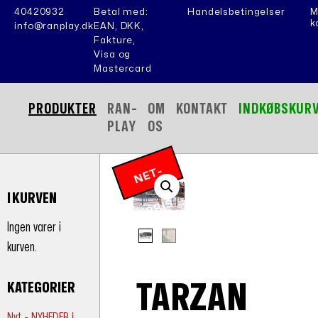
40420932
Betal med:
Handelsbetingelser
M
k
info@ranplay.dk
EAN, DKK,
Fakture,
Visa og
Mastercard
PRODUKTER
RAN-
OM
KONTAKT
INDKØBSKUR
PLAY
OS
N
E
T
-
P
RI
I KURVEN
S
Ingen varer i
kurven.
TARZAN
KATEGORIER
Nyt - NYHEDER i