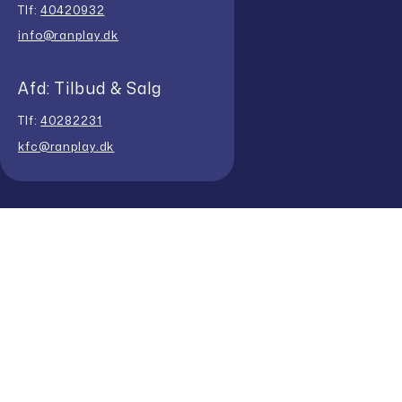
Tlf:
40420932
info@ranplay.dk
Afd: Tilbud & Salg
Tlf:
40282231
kfc@ranplay.dk