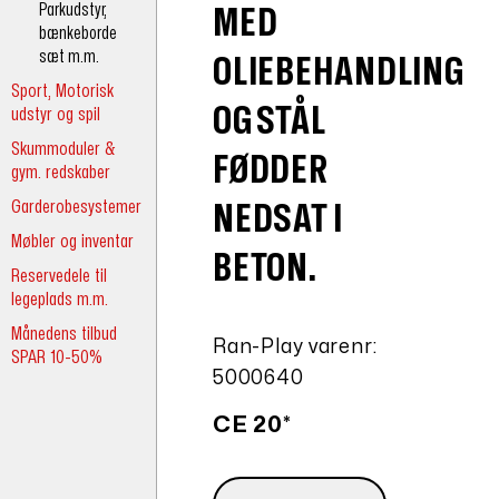
Parkudstyr,
MED
bænkeborde
sæt m.m.
OLIEBEHANDLING
Sport, Motorisk
OG STÅL
udstyr og spil
Skummoduler &
FØDDER
gym. redskaber
Garderobesystemer
NEDSAT I
Møbler og inventar
BETON.
Reservedele til
legeplads m.m.
Månedens tilbud
Ran-Play varenr:
SPAR 10-50%
5000640
CE 20*