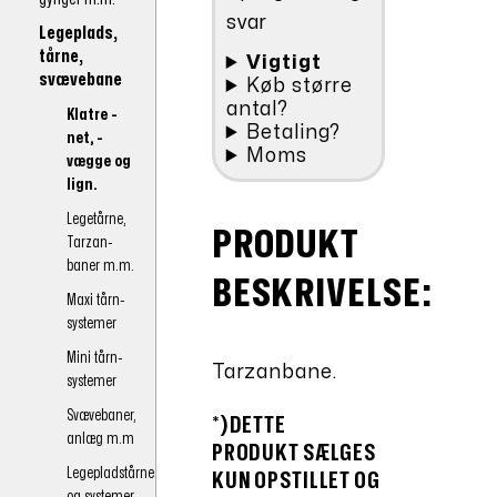
svar
Legeplads,
tårne,
Vigtigt
svævebane
Køb større
antal?
Klatre -
Betaling?
net, -
Moms
vægge og
lign.
Legetårne,
PRODUKT
Tarzan-
baner m.m.
BESKRIVELSE:
Maxi tårn-
systemer
Mini tårn-
Tarzanbane.
systemer
Svævebaner,
*)DETTE
anlæg m.m
PRODUKT
SÆLGES
Legepladstårne
KUN OPSTILLET OG
og systemer