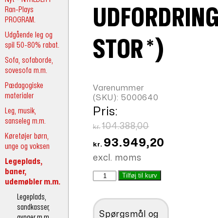
Ran-Plays
UDFORDRIN
PROGRAM.
Udgående leg og
STOR *)
spil 50-80% rabat.
Sofa, sofaborde,
sovesofa m.m.
Pædagogiske
Varenummer
materialer
(SKU):
5000640
Pris:
Leg, musik,
sanseleg m.m.
Den
104.388,00
kr.
Køretøjer børn,
oprindelige
Den
93.949,20
kr.
unge og voksen
pris
aktuelle
excl. moms
Legeplads,
var:
pris
baner,
Tarzan
Tilføj til kurv
kr.104.388,00.
er:
udemøbler m.m.
udfordring
kr.93.949,20
stor
Legeplads,
*)
sandkasser,
Spørgsmål og
antal
gynger m.m.