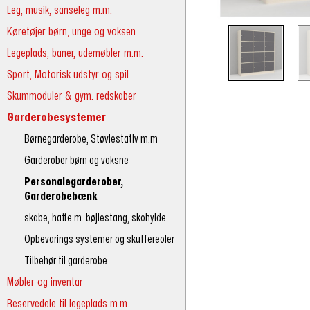
Leg, musik, sanseleg m.m.
Køretøjer børn, unge og voksen
Legeplads, baner, udemøbler m.m.
Sport, Motorisk udstyr og spil
Skummoduler & gym. redskaber
Garderobesystemer
Børnegarderobe, Støvlestativ m.m
Garderober børn og voksne
Personalegarderober,
Garderobebænk
skabe, hatte m. bøjlestang, skohylde
Opbevarings systemer og skuffereoler
Tilbehør til garderobe
Møbler og inventar
Reservedele til legeplads m.m.