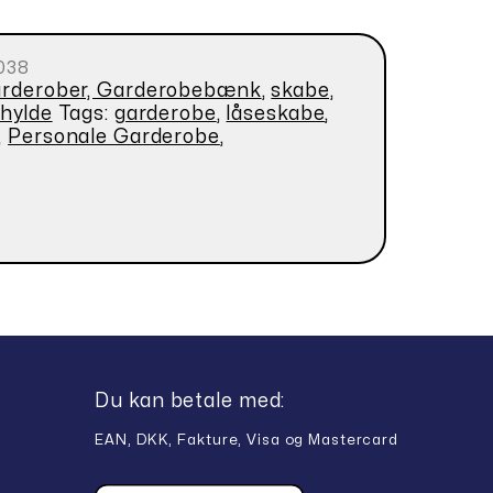
038
arderober, Garderobebænk
,
skabe,
ohylde
Tags:
garderobe
,
låseskabe
,
,
Personale Garderobe
,
Du kan betale med:
EAN, DKK, Fakture, Visa og Mastercard