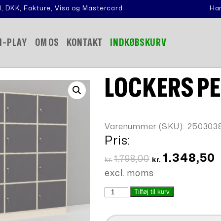
, DKK, Fakture, Visa og Mastercard
Han
N-PLAY
OM OS
KONTAKT
INDKØBSKURV
LOCKERS P
Varenummer (SKU):
250303
Pris:
Den
D
1.348,50
1.798,00
kr.
kr.
oprindelige
a
excl. moms
pris
p
Lockers
Tilføj til kurv
var:
e
Personaleskabe
kr.1.798,00.
k
antal