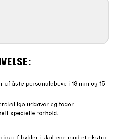
IVELSE:
or aflåste personaleboxe i 18 mm og 15
orskellige udgaver og tager
lt specielle forhold.
ring af hylder i skabene mod et ekstra