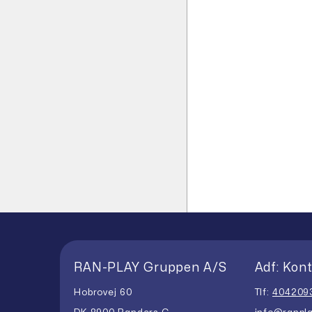
RAN-PLAY Gruppen A/S
Adf: Kont
Hobrovej 60
Tlf:
404209