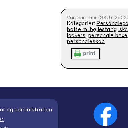
Varenummer (SKU):
2503
Kategorier:
Personaleg
hatte m. bøjlestang, sk
lockers
,
personale boxe
personaleskab
or og administration
32