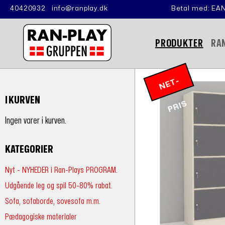
40420932
info@ranplay.dk
Betal med: EAN
PRODUKTER
RA
N
E
T
-
P
RI
I KURVEN
S
Ingen varer i kurven.
KATEGORIER
Nyt - NYHEDER i Ran-Plays PROGRAM.
Udgående leg og spil 50-80% rabat.
Sofa, sofaborde, sovesofa m.m.
Pædagogiske materialer