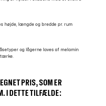
 højde, længde og bredde pr. rum
g låsetyper og lågerne laves af melamin
stærke.
EGNET PRIS, SOM ER
. I DETTE TILFÆLDE: