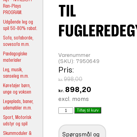
Ran-Plays
TIL
PROGRAM.
Udgående leg og
FUGLEREDEG
spil 50-80% rabat.
Sofa, sofaborde,
sovesofa m.m.
Pædagogiske
Varenummer
materialer
(SKU):
7950649
Pris:
Leg, musik,
sanseleg m.m.
Den
998,00
kr.
Køretøjer børn,
oprindelige
Den
898,20
kr.
unge og voksen
pris
aktuelle
excl. moms
Legeplads, baner,
var:
pris
udemøbler m.m.
Kardanled
Tilføj til kurv
kr.998,00.
er:
til
Sport, Motorisk
kr.898,20.
fugleredegynge
udstyr og spil
antal
Skummoduler &
Spørgsmål og