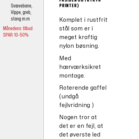
Svævebane,
PRINTER)
Vippe, greb,
stang m.m
Komplet i rustfrit
Månedens tilbud
stål som er i
SPAR 10-50%
meget kraftig
nylon bøsning.
Med
hærværksikret
montage.
Roterende gaffel
(undgå
fejlvridning )
Nogen tror at
det er en fejl, at
det øverste led