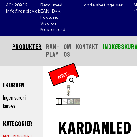
40420932
Betal med:
Handelsbetingelser
M
k
info@ranplay.dk
EAN, DKK,
Fakture,
Visa og
Mastercard
PRODUKTER
RAN-
OM
KONTAKT
INDKØBSKUR
PLAY
OS
N
E
T
-
P
RI
I KURVEN
S
Ingen varer i
kurven.
KARDANLED
KATEGORIER
Nyt - NYHEDER i