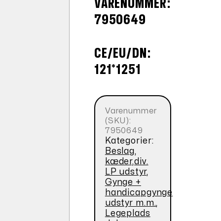
VARENUMMER:
7950649
CE/EU/DN:
121*1251
Varenummer
(SKU):
7950649
Kategorier:
Beslag,
kæder,div.
LP udstyr
,
Gynge +
handicapgynge
udstyr m.m.
,
Legeplads