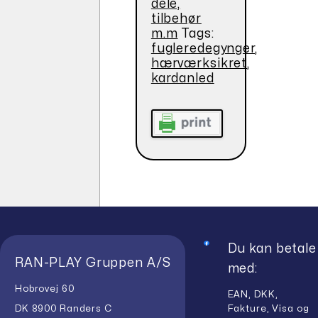
dele,
tilbehør
m.m
Tags:
fugleredegynger
,
hærværksikret
,
kardanled
Du kan betale
RAN-PLAY Gruppen A/S
med:
Hobrovej 60
EAN, DKK,
Fakture, Visa og
DK 8900 Randers C