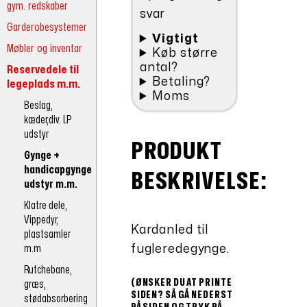
gym. redskaber
svar
Garderobesystemer
Vigtigt
Møbler og inventar
Køb større
antal?
Reservedele til
Betaling?
legeplads m.m.
Moms
Beslag,
kæder,div. LP
udstyr
PRODUKT
Gynge +
handicapgynge
BESKRIVELSE:
udstyr m.m.
Klatre dele,
Vippedyr,
Kardanled til
plastsamler
m.m
fugleredegynge.
Rutchebane,
(ØNSKER DU AT PRINTE
græs,
SIDEN? SÅ GÅ NEDERST
stødabsorbering
PÅ SIDEN OG TRYK PÅ