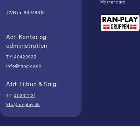
Mastercard
CVR nr. 68948819
Adf: Kontor og
administration
Tlf:
40420932
info@ranplay.dk
Afd: Tilbud & Salg
Tlf:
40282231
kfc@ranplay.dk