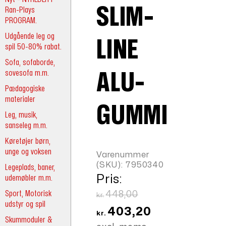
SLIM-
Ran-Plays
PROGRAM.
Udgående leg og
LINE
spil 50-80% rabat.
Sofa, sofaborde,
sovesofa m.m.
ALU-
Pædagogiske
materialer
GUMMI
Leg, musik,
sanseleg m.m.
Køretøjer børn,
unge og voksen
Varenummer
(SKU):
7950340
Legeplads, baner,
udemøbler m.m.
Pris:
Sport, Motorisk
Den
448,00
kr.
udstyr og spil
oprindelige
Den
403,20
kr.
Skummoduler &
pris
aktuelle