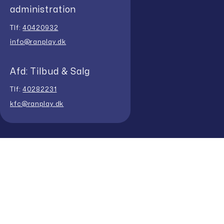
administration
Tlf:
40420932
info@ranplay.dk
Afd: Tilbud & Salg
Tlf:
40282231
kfc@ranplay.dk