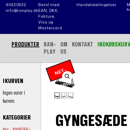
40420932
Betal med:
Handelsbetingelser
M
k
info@ranplay.dk
EAN, DKK,
Fakture,
Visa og
Mastercard
PRODUKTER
RAN-
OM
KONTAKT
INDKØBSKUR
PLAY
OS
N
E
T
-
P
RI
I KURVEN
S
Ingen varer i
kurven.
GYNGESÆDE
KATEGORIER
Nyt - NYHEDER i