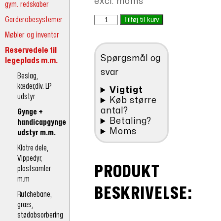
excl. moms
gym. redskaber
var:
pris
Gyngesæde
Garderobesystemer
Tilføj til kurv
kr.448,00.
er:
SLIM-
Møbler og inventar
kr.403,20.
LINE
Alu-
Reservedele til
Spørgsmål og
gummi
legeplads m.m.
antal
svar
Beslag,
kæder,div. LP
Vigtigt
udstyr
Køb større
antal?
Gynge +
Betaling?
handicapgynge
Moms
udstyr m.m.
Klatre dele,
Vippedyr,
PRODUKT
plastsamler
m.m
BESKRIVELSE:
Rutchebane,
græs,
stødabsorbering