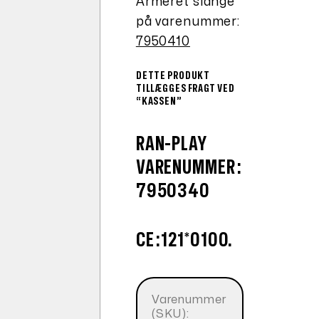
Armeret slange
på varenummer:
7950410
DETTE PRODUKT
TILLÆGGES FRAGT VED
“KASSEN”
RAN-PLAY
VARENUMMER:
7950340
CE:121*0100.
Varenummer
(SKU):