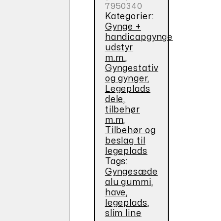
7950340
Kategorier:
Gynge +
handicapgynge
udstyr
m.m.
,
Gyngestativ
og gynger
,
Legeplads
dele,
tilbehør
m.m
,
Tilbehør og
beslag til
legeplads
Tags:
Gyngesæde
alu gummi
,
have
,
legeplads
,
slim line