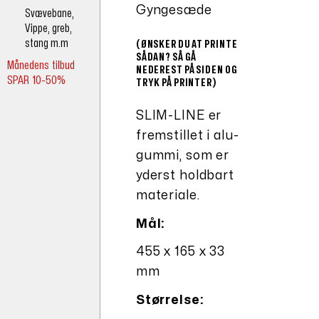
Gyngesæde
Svævebane,
Vippe, greb,
stang m.m
(ØNSKER DU AT PRINTE
SÅDAN? SÅ GÅ
Månedens tilbud
NEDEREST PÅ SIDEN OG
SPAR 10-50%
TRYK PÅ PRINTER)
SLIM-LINE er
fremstillet i alu-
gummi, som er
yderst holdbart
materiale.
Mål:
455 x 165 x 33
mm
Størrelse: