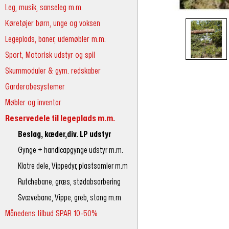
Leg, musik, sanseleg m.m.
Køretøjer børn, unge og voksen
Legeplads, baner, udemøbler m.m.
Sport, Motorisk udstyr og spil
Skummoduler & gym. redskaber
Garderobesystemer
Møbler og inventar
Reservedele til legeplads m.m.
Beslag, kæder,div. LP udstyr
Gynge + handicapgynge udstyr m.m.
Klatre dele, Vippedyr, plastsamler m.m
Rutchebane, græs, stødabsorbering
Svævebane, Vippe, greb, stang m.m
Månedens tilbud SPAR 10-50%