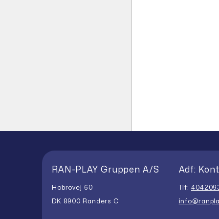
RAN-PLAY Gruppen A/S
Adf: Kont
Hobrovej 60
Tlf:
404209
DK 8900 Randers C
info@ranpla