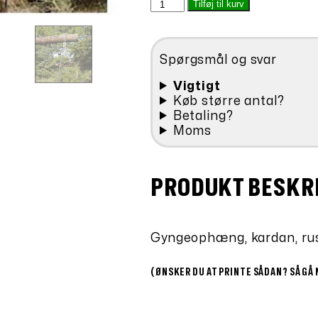
Gyngeophæng
Tilføj til kurv
var:
er:
kardanled
kr.1.008,00.
kr.
1
stk
Spørgsmål og svar
antal
Vigtigt
Køb større antal?
Betaling?
Moms
PRODUKT BESKR
Gyngeophæng, kardan, rus
(ØNSKER DU AT PRINTE SÅDAN? SÅ GÅ 