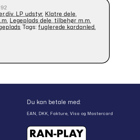
192
r,div. LP udstyr
,
Klatre dele,
m.m
,
Legeplads dele, tilbehør m.m
,
egeplads
Tags:
fuglerede kardanled
,
Du kan betale med:
EAN, DKK, Fakture, Visa og Mastercard