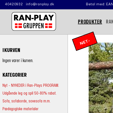
40420932
info@ranplay.dk
Betal med: EAN
PRODUKTER
RA
N
E
T
-
P
RI
I KURVEN
S
Ingen varer i kurven.
KATEGORIER
Nyt - NYHEDER i Ran-Plays PROGRAM.
Udgående leg og spil 50-80% rabat.
Sofa, sofaborde, sovesofa m.m.
Pædagogiske materialer