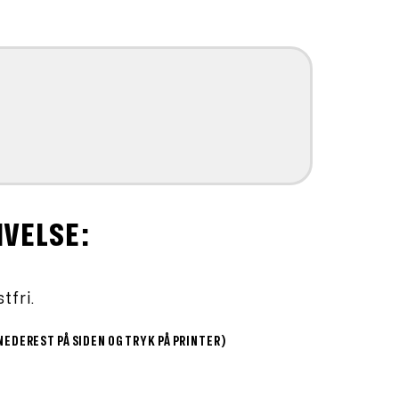
907,20.
IVELSE:
tfri.
NEDEREST PÅ SIDEN OG TRYK PÅ PRINTER)