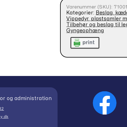
Varenummer (SKU):
7100
Kategorier:
Beslag, kæde
Vippedyr, plastsamler 
Tilbehør og beslag til l
Gyngeophæng
or og administration
32
y.dk