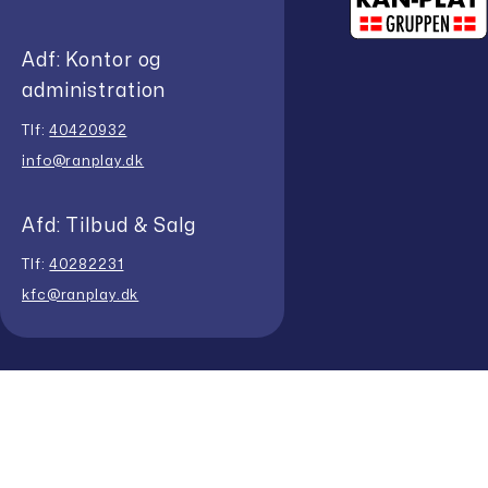
Adf: Kontor og
administration
Tlf:
40420932
info@ranplay.dk
Afd: Tilbud & Salg
Tlf:
40282231
kfc@ranplay.dk