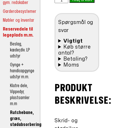
gym. redskaber
kr.698,00.
er:
med
kr.628,20.
Garderobesystemer
huller
100x150cm
Møbler og inventar
Spørgsmål og
antal
Reservedele til
svar
legeplads m.m.
Vigtigt
Beslag,
Køb større
kæder,div. LP
antal?
udstyr
Betaling?
Gynge +
Moms
handicapgynge
udstyr m.m.
PRODUKT
Klatre dele,
Vippedyr,
plastsamler
BESKRIVELSE:
m.m
Rutchebane,
græs,
Skrid- og
stødabsorbering