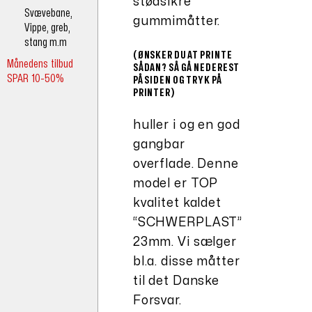
stødsikre
Svævebane,
gummimåtter.
Vippe, greb,
stang m.m
(ØNSKER DU AT PRINTE
Månedens tilbud
SÅDAN? SÅ GÅ NEDEREST
SPAR 10-50%
PÅ SIDEN OG TRYK PÅ
PRINTER)
huller i og en god
gangbar
overflade. Denne
model er TOP
kvalitet kaldet
“SCHWERPLAST”
23mm. Vi sælger
bl.a. disse måtter
til det Danske
Forsvar.