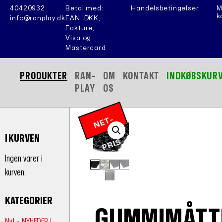
40420932
Betal med:
Handelsbetingelser
M
k
info@ranplay.dk
EAN, DKK,
Fakture,
Visa og
Mastercard
PRODUKTER
RAN-
OM
KONTAKT
INDKØBSKUR
PLAY
OS
N
E
T
-
P
RI
I KURVEN
S
Ingen varer i
kurven.
KATEGORIER
GUMMIMÅTT
Nyt - NYHEDER i