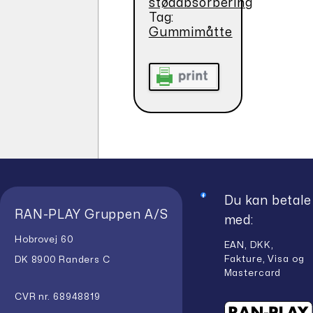
stødabsorbering
Tag:
Gummimåtte
Du kan betale
RAN-PLAY Gruppen A/S
med:
Hobrovej 60
EAN, DKK,
Fakture, Visa og
DK 8900 Randers C
Mastercard
CVR nr. 68948819