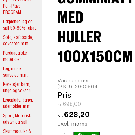
Ran-Plays
PROGRAM.
MED
Udgående leg og
spil 50-80% rabat.
HULLER
Sofa, sofaborde,
sovesofa m.m.
100X150CM
Pædagogiske
materialer
Leg, musik,
sanseleg m.m.
Varenummer
Køretøjer børn,
(SKU):
2000964
unge og voksen
Pris:
Legeplads, baner,
Den
698,00
kr.
udemøbler m.m.
oprindelige
Den
628,20
Sport, Motorisk
kr.
pris
aktuelle
udstyr og spil
excl. moms
var:
pris
Skummoduler &
Gummimåtte
Tilføj til kurv