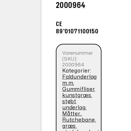
2000964
CE
89*01071100150
Varenummer
(SKU):
2000964
Kategorier:
Faldunderlag
m.m
,
Gummifliser,
kunstgræs,
støbt
underlag,
Måtter.
,
Rutchebane,
græs,