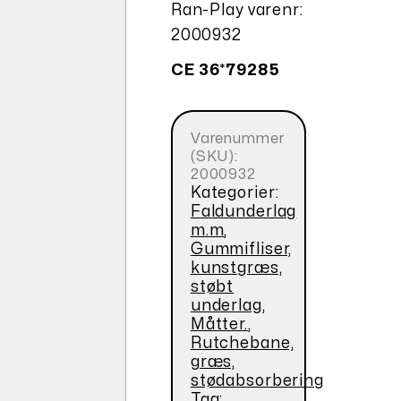
Ran-Play varenr:
2000932
CE 36*79285
Varenummer
(SKU):
2000932
Kategorier:
Faldunderlag
m.m
,
Gummifliser,
kunstgræs,
støbt
underlag,
Måtter.
,
Rutchebane,
græs,
stødabsorbering
Tag: