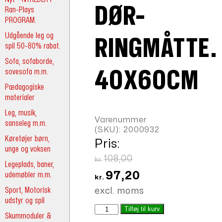
DØR-
Ran-Plays
PROGRAM.
Udgående leg og
RINGMÅTTE.
spil 50-80% rabat.
Sofa, sofaborde,
sovesofa m.m.
40X60CM
Pædagogiske
materialer
Leg, musik,
Varenummer
sanseleg m.m.
(SKU):
2000932
Køretøjer børn,
Pris:
unge og voksen
Den
108,00
kr.
Legeplads, baner,
oprindelige
Den
97,20
udemøbler m.m.
kr.
pris
aktuelle
Sport, Motorisk
excl. moms
var:
udstyr og spil
pris
Gummi
Tilføj til kurv
kr.108,00.
er:
Skummoduler &
dør-