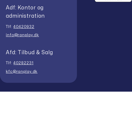
Adf: Kontor og
administration
Tlf:
40420932
info@ranplay.dk
Afd: Tilbud & Salg
Tlf:
40282231
kfc@ranplay.dk