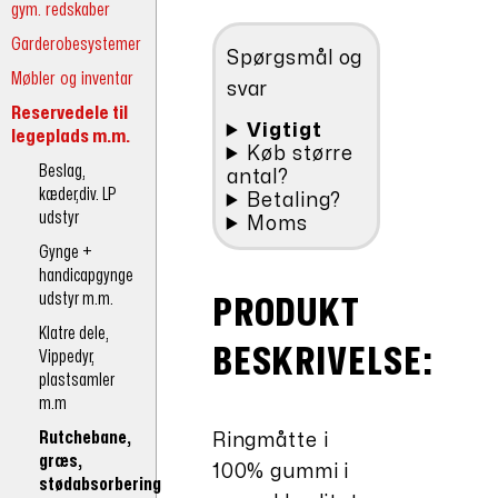
gym. redskaber
kr.97,20.
ringmåtte.
40x60cm
Garderobesystemer
Spørgsmål og
antal
Møbler og inventar
svar
Reservedele til
Vigtigt
legeplads m.m.
Køb større
Beslag,
antal?
kæder,div. LP
Betaling?
udstyr
Moms
Gynge +
handicapgynge
udstyr m.m.
PRODUKT
Klatre dele,
BESKRIVELSE:
Vippedyr,
plastsamler
m.m
Rutchebane,
Ringmåtte i
græs,
100% gummi i
stødabsorbering