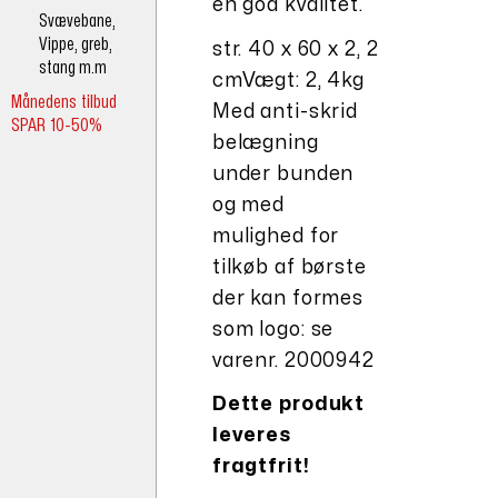
en god kvalitet.
Svævebane,
Vippe, greb,
str. 40 x 60 x 2, 2
stang m.m
cmVægt: 2, 4kg
Månedens tilbud
Med anti-skrid
SPAR 10-50%
belægning
under bunden
og med
mulighed for
tilkøb af børste
der kan formes
som logo: se
varenr. 2000942
Dette produkt
leveres
fragtfrit!