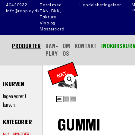
40420932
Betal med:
Handelsbetingelser
M
k
info@ranplay.dk
EAN, DKK,
Fakture,
Visa og
Mastercard
PRODUKTER
RAN-
OM
KONTAKT
INDKØBSKUR
PLAY
OS
N
E
T
-
P
RI
I KURVEN
S
Ingen varer i
kurven.
GUMMI
KATEGORIER
Nyt - NYHEDER i