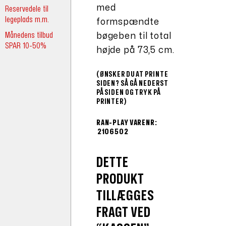
med
Reservedele til
legeplads m.m.
formspændte
Månedens tilbud
bøgeben til total
SPAR 10-50%
højde på 73,5 cm.
(ØNSKER DU AT PRINTE
SIDEN? SÅ GÅ NEDERST
PÅ SIDEN OG TRYK PÅ
PRINTER)
RAN-PLAY VARENR:
2106502
DETTE
PRODUKT
TILLÆGGES
FRAGT VED