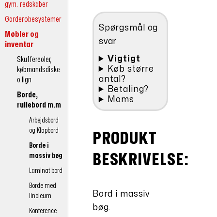
gym. redskaber
kr.3.778,20.
1200x800x27,5
Garderobesystemer
mm.
Spørgsmål og
antal
Møbler og
svar
inventar
Vigtigt
Skuffereoler,
Køb større
købmandsdiske
antal?
o.lign
Betaling?
Borde,
Moms
rullebord m.m
Arbejdsbord
og Klapbord
PRODUKT
Borde i
BESKRIVELSE:
massiv bøg
Laminat bord
Borde med
Bord i massiv
linoleum
bøg.
Konference