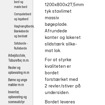
bord og
1200x800x27,5mm
møde bord
tyk stavlimet
Computerbord
massiv
og legebord
bøgeplade.
Væghængtborde,
Afrundede
Bænkeborde
og bordsæt
kanter og lakeret
Sofaborde -
slidstærk silke-
Rulleborde
mat lak.
Arbejdsstole,
For at styrke
Taburetter, m.m.
kvaliteten er
Reoler og
opbevaring m.m
bordet
forstærket med
Børne og unge
møbler m.m
2 revler/stiver på
Inventar,
undersiden.
opbevaring og
sceneudstyr
Bordet leveres