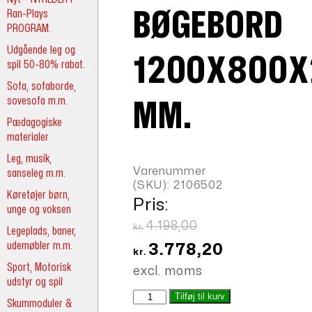
Ran-Plays
BØGEBORD
PROGRAM.
Udgående leg og
1200X800X
spil 50-80% rabat.
Sofa, sofaborde,
sovesofa m.m.
MM.
Pædagogiske
materialer
Leg, musik,
Varenummer
sanseleg m.m.
(SKU):
2106502
Køretøjer børn,
Pris:
unge og voksen
Den
4.198,00
kr.
Legeplads, baner,
oprindelige
udemøbler m.m.
Den
3.778,20
kr.
pris
aktuelle
Sport, Motorisk
excl. moms
udstyr og spil
var:
pris
Massiv
Tilføj til kurv
Skummoduler &
kr.4.198,00.
er:
bøgebord