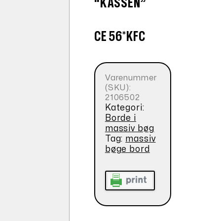
“KASSEN”
CE 56*KFC
Varenummer
(SKU):
2106502
Kategori:
Borde i
massiv bøg
Tag:
massiv
bøge bord