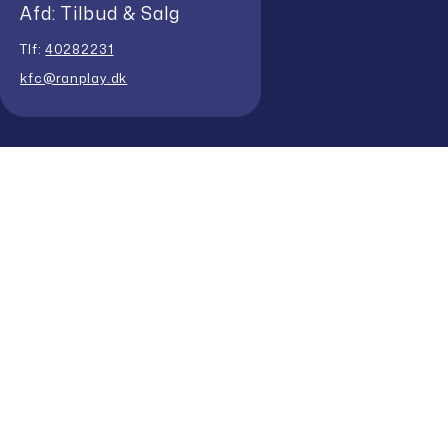
Afd: Tilbud & Salg
Tlf:
40282231
kfc@ranplay.dk