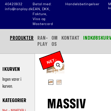
40420932
Betal med:
Handelsbetingelser
M
k
info@ranplay.dk
EAN, DKK,
Fakture,
Visa og
Mastercard
PRODUKTER
RAN-
OM
KONTAKT
INDKØBSKUR
PLAY
OS
N
E
T
-
P
RI
I KURVEN
S
Ingen varer i
kurven.
MASSIV
KATEGORIER
Nyt - NYHEDER i