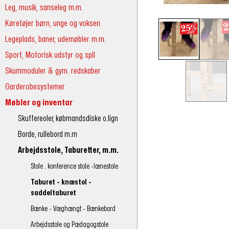
Leg, musik, sanseleg m.m.
Køretøjer børn, unge og voksen
Legeplads, baner, udemøbler m.m.
Sport, Motorisk udstyr og spil
Skummoduler & gym. redskaber
Garderobesystemer
Møbler og inventar
Skuffereoler, købmandsdiske o.lign
Borde, rullebord m.m
Arbejdsstole, Taburetter, m.m.
Stole . konference stole -lænestole
Taburet - knæstol -
saddeltaburet
Bænke - Væghængt - Bænkebord
Arbejdsstole og Pædagogstole