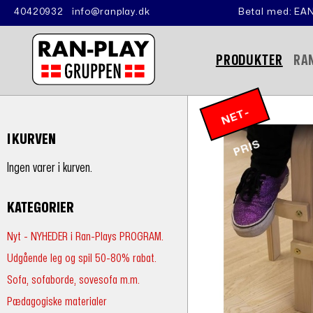
40420932
info@ranplay.dk
Betal med: EAN
PRODUKTER
RA
N
E
T
-
P
RI
I KURVEN
S
Ingen varer i kurven.
KATEGORIER
Nyt - NYHEDER i Ran-Plays PROGRAM.
Udgående leg og spil 50-80% rabat.
Sofa, sofaborde, sovesofa m.m.
Pædagogiske materialer