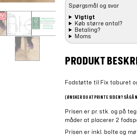
antal
Spørgsmål og svar
Vigtigt
Køb større antal?
Betaling?
Moms
PRODUKT BESKR
Fodstøtte til Fix taburet o
(ØNSKER DU AT PRINTE SIDEN? SÅ GÅ 
Prisen er pr. stk. og på 
måder at placerer 2 fodsp
Prisen er inkl. bolte og mø