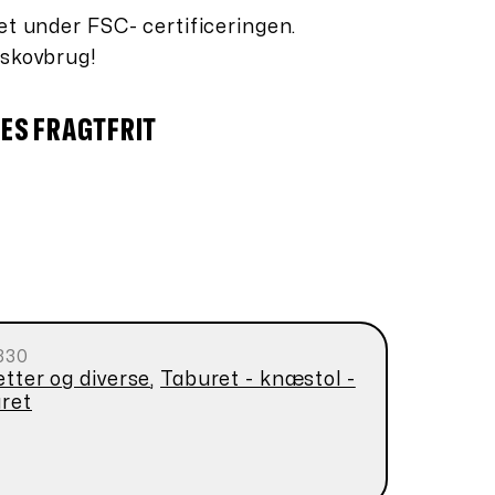
et under FSC- certificeringen.
 skovbrug!
ES FRAGTFRIT
330
etter og diverse
,
Taburet - knæstol -
ret