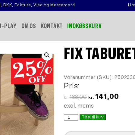
, DKK, Fakture, Visa og Mastercard
Han
N-PLAY
OM OS
KONTAKT
INDKØBSKURV
FIX TABURE
Varenummer (SKU):
250233
Pris:
Den
Den
141,00
188,00
kr.
kr.
oprindelige
aktue
excl. moms
pris
pris
FIX
Tilføj til kurv
var:
er:
Taburet
kr.188,00.
kr.141
fodspark