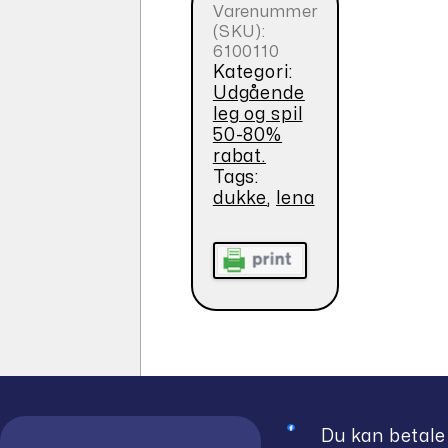
Varenummer
(SKU):
6100110
Kategori:
Udgående
leg og spil
50-80%
rabat.
Tags:
dukke
,
lena
Du kan betale