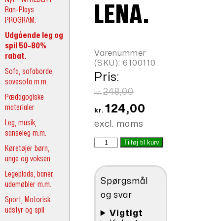
LENA.
Ran-Plays
PROGRAM.
Udgående leg og
spil 50-80%
Varenummer
rabat.
(SKU):
6100110
Sofa, sofaborde,
Pris:
sovesofa m.m.
Den
248,00
kr.
Pædagogiske
oprindelige
Den
materialer
124,00
kr.
pris
aktuelle
Leg, musik,
excl. moms
sanseleg m.m.
var:
pris
Dukke
Tilføj til kurv
kr.248,00.
er:
Køretøjer børn,
lena.
unge og voksen
kr.124,00.
antal
Legeplads, baner,
Spørgsmål
udemøbler m.m.
og svar
Sport, Motorisk
udstyr og spil
Vigtigt