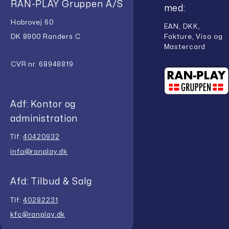
RAN-PLAY Gruppen A/S
med:
Hobrovej 60
EAN, DKK,
Fakture, Visa og
DK 8900 Randers C
Mastercard
CVR nr. 68948819
Adf: Kontor og
administration
Tlf:
40420932
info@ranplay.dk
Afd: Tilbud & Salg
Tlf:
40282231
kfc@ranplay.dk