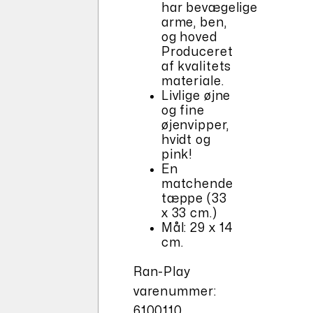
har bevægelige
arme, ben,
og hoved
Produceret
af kvalitets
materiale.
Livlige øjne
og fine
øjenvipper,
hvidt og
pink!
En
matchende
tæppe (33
x 33 cm.)
Mål: 29 x 14
cm.
Ran-Play
varenummer:
6100110