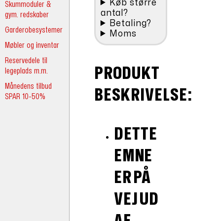
Køb større
Skummoduler &
antal?
gym. redskaber
Betaling?
Garderobesystemer
Moms
Møbler og inventar
Reservedele til
PRODUKT
legeplads m.m.
Månedens tilbud
BESKRIVELSE:
SPAR 10-50%
DETTE
EMNE
ER PÅ
VEJ UD
AF