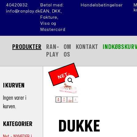
40420932
Betal med:
Handelsbetingelser
M
k
info@ranplay.dk
EAN, DKK,
Fakture,
Visa og
Mastercard
PRODUKTER
RAN-
OM
KONTAKT
INDKØBSKUR
PLAY
OS
N
E
T
-
P
RI
I KURVEN
S
Ingen varer i
kurven.
DUKKE
KATEGORIER
Nyt - NYHEDER i