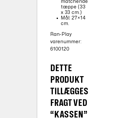
matchende
tæppe (33
x 33 cm.)
Mål: 27×14
cm.
Ran-Play
varenummer:
6100120
DETTE
PRODUKT
TILLÆGGES
FRAGT VED
“KASSEN”