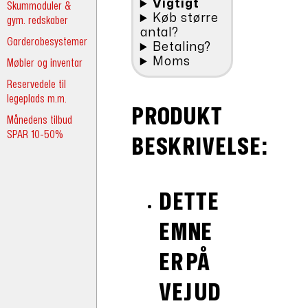
Vigtigt
Skummoduler &
Køb større
gym. redskaber
antal?
Garderobesystemer
Betaling?
Moms
Møbler og inventar
Reservedele til
legeplads m.m.
PRODUKT
Månedens tilbud
SPAR 10-50%
BESKRIVELSE:
DETTE
EMNE
ER PÅ
VEJ UD