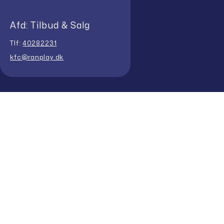
Afd: Tilbud & Salg
Tlf:
40282231
kfc@ranplay.dk