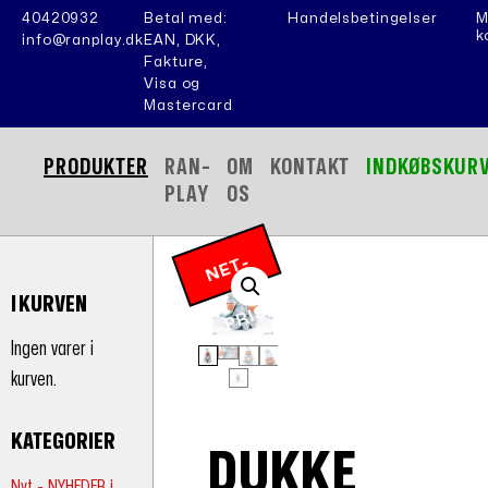
40420932
Betal med:
Handelsbetingelser
M
k
info@ranplay.dk
EAN, DKK,
Fakture,
Visa og
Mastercard
PRODUKTER
RAN-
OM
KONTAKT
INDKØBSKUR
PLAY
OS
N
E
T
-
P
RI
I KURVEN
S
Ingen varer i
kurven.
KATEGORIER
DUKKE
Nyt - NYHEDER i