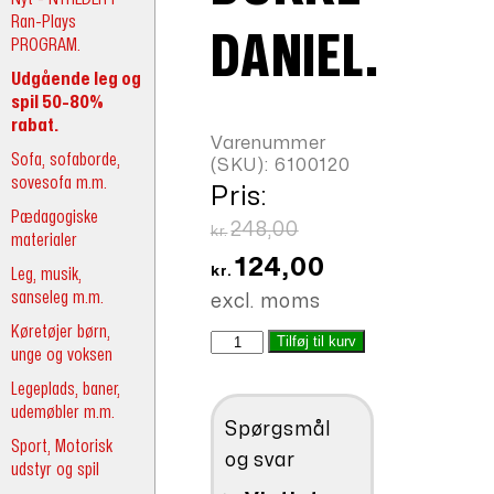
Ran-Plays
DANIEL.
PROGRAM.
Udgående leg og
spil 50-80%
rabat.
Varenummer
Sofa, sofaborde,
(SKU):
6100120
sovesofa m.m.
Pris:
Pædagogiske
Den
248,00
kr.
materialer
oprindelige
Den
124,00
Leg, musik,
kr.
pris
aktuelle
sanseleg m.m.
excl. moms
var:
pris
Køretøjer børn,
Dukke
Tilføj til kurv
kr.248,00.
er:
unge og voksen
Daniel.
kr.124,00.
antal
Legeplads, baner,
udemøbler m.m.
Spørgsmål
Sport, Motorisk
og svar
udstyr og spil