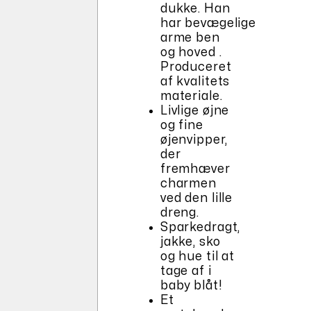
dukke. Han
har bevægelige
arme ben
og hoved .
Produceret
af kvalitets
materiale.
Livlige øjne
og fine
øjenvipper,
der
fremhæver
charmen
ved den lille
dreng.
Sparkedragt,
jakke, sko
og hue til at
tage af i
baby blåt!
Et