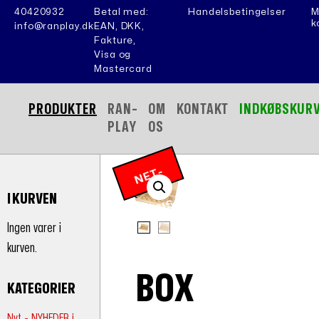
40420932
Betal med:
Handelsbetingelser
M
k
info@ranplay.dk
EAN, DKK,
Fakture,
Visa og
Mastercard
PRODUKTER
RAN-
OM
KONTAKT
INDKØBSKUR
PLAY
OS
N
E
T
-
P
RI
I KURVEN
S
Ingen varer i
kurven.
BOX
KATEGORIER
Nyt - NYHEDER i