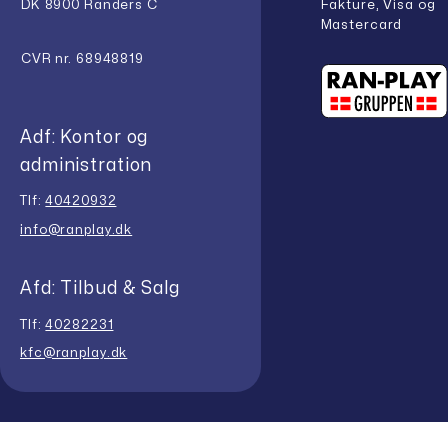
Fakture, Visa og
DK 8900 Randers C
Mastercard
CVR nr. 68948819
Adf: Kontor og
administration
Tlf:
40420932
info@ranplay.dk
Afd: Tilbud & Salg
Tlf:
40282231
kfc@ranplay.dk