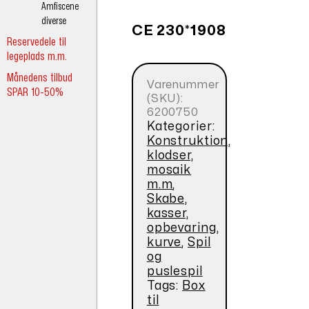
Amfiscene
diverse
CE 230*1908
Reservedele til
legeplads m.m.
Månedens tilbud
Varenummer
SPAR 10-50%
(SKU):
6200750
Kategorier:
Konstruktion,
klodser,
mosaik
m.m
,
Skabe,
kasser,
opbevaring,
kurve
,
Spil
og
puslespil
Tags:
Box
til