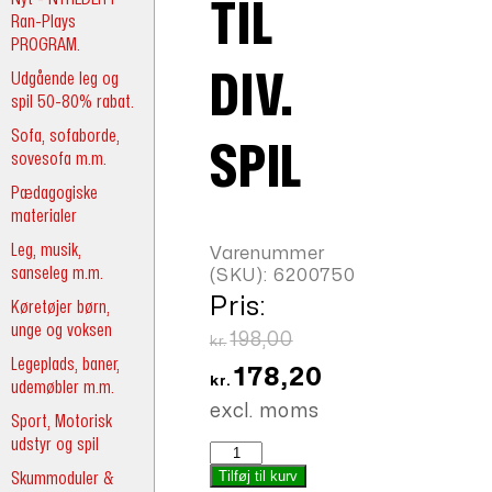
TIL
Ran-Plays
PROGRAM.
Udgående leg og
DIV.
spil 50-80% rabat.
Sofa, sofaborde,
SPIL
sovesofa m.m.
Pædagogiske
materialer
Leg, musik,
Varenummer
sanseleg m.m.
(SKU):
6200750
Pris:
Køretøjer børn,
unge og voksen
Den
198,00
kr.
Legeplads, baner,
oprindelige
Den
178,20
kr.
udemøbler m.m.
pris
aktuelle
excl. moms
Sport, Motorisk
var:
pris
udstyr og spil
Box
kr.198,00.
er:
til
Tilføj til kurv
Skummoduler &