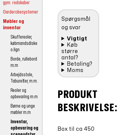
kr.178,20.
div.
gym. redskaber
spil
Garderobesystemer
antal
Spørgsmål
Møbler og
inventar
og svar
Skuffereoler,
Vigtigt
købmandsdiske
Køb
o.lign
større
antal?
Borde, rullebord
Betaling?
m.m
Moms
Arbejdsstole,
Taburetter, m.m.
Reoler og
PRODUKT
opbevaring m.m
BESKRIVELSE:
Børne og unge
møbler m.m
Inventar,
opbevaring og
Box til ca 450
sceneudstyr