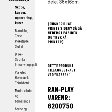
dele. 36x16cm
Skabe,
kasser,
opbevaring,
kurve
(ØNSKER DU AT
PRINTE SIDEN? SÅ GÅ
Rumdeler,
NEDERST PÅ SIDEN
Tavle,
OG TRYK PÅ
Plakatsøjle,
PRINTER)
Staffeli
Diske -
Skranke -
Indskrivningspult
DETTE PRODUKT
TILLÆGGES FRAGT
Værksted -
VED “KASSEN”
Høvlebænk -
Teknikbord
RAN-PLAY
Madrasskabe
og
VARENR:
børnesenge
6200750
Scene og