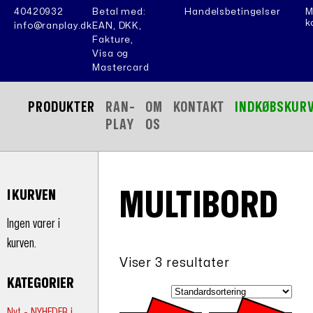
40420932
Betal med:
Handelsbetingelser
M
k
info@ranplay.dk
EAN, DKK,
Fakture,
Visa og
Mastercard
PRODUKTER
RAN-
OM
KONTAKT
INDKØBSKUR
PLAY
OS
MULTIBORD
I KURVEN
Ingen varer i
kurven.
Viser 3 resultater
KATEGORIER
Nyt - NYHEDER i