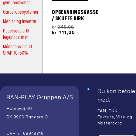
gym. redskaber
Garderobesystemer
OPBEVARINGSKASSE
/ SKUFFE BIRK
Møbler og inventar
Den
948,00
kr.
Reservedele til
oprindelige
Den
711,00
kr.
legeplads m.m.
pris
aktuelle
var:
pris
Månedens tilbud
kr.948,00.
er:
SPAR 10-50%
kr.711,00.
Du kan betale
RAN-PLAY Gruppen A/S
med:
Hobrovej 60
EAN, DKK,
Fakture, Visa og
DK 8900 Randers C
Mastercard
CVR nr. 68948819