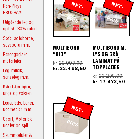
N
E
T
-
R
N
E
T
-
R
Ran-Plays
PROGRAM.
P
IS
P
IS
Udgående leg og
spil 50-80% rabat.
Sofa, sofaborde,
sovesofa m.m.
MULTIBORD M.
MULTIBORD
Pædagogiske
LYS OG GRÅ
”BIO”
materialer
LAMINAT PÅ
Den
29.998,00
kr.
TOPPLADER
oprindelige
Den
22.498,50
kr.
Leg, musik,
pris
aktuelle
Den
23.298,00
kr.
sanseleg m.m.
var:
pris
oprind
Den
17.473,50
kr.
kr.29.998,00.
er:
Køretøjer børn,
pris
aktue
kr.22.498,50.
var:
pris
unge og voksen
kr.23.2
er:
Legeplads, baner,
kr.17.
N
E
T
-
R
udemøbler m.m.
Sport, Motorisk
P
IS
udstyr og spil
Skummoduler &