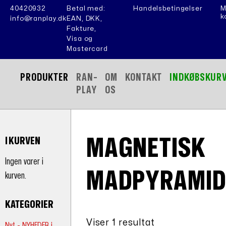
40420932
Betal med:
Handelsbetingelser
M
k
info@ranplay.dk
EAN, DKK,
Fakture,
Visa og
Mastercard
PRODUKTER
RAN-
OM
KONTAKT
INDKØBSKUR
PLAY
OS
MAGNETISK
I KURVEN
Ingen varer i
MADPYRAMID
kurven.
KATEGORIER
Viser 1 resultat
Nyt - NYHEDER i