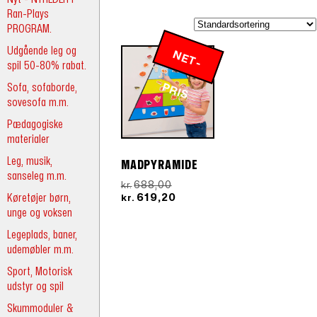
Ran-Plays
PROGRAM.
Udgående leg og
N
E
T
-
R
spil 50-80% rabat.
Sofa, sofaborde,
P
IS
sovesofa m.m.
Pædagogiske
materialer
Leg, musik,
MADPYRAMIDE
sanseleg m.m.
Den
688,00
kr.
Køretøjer børn,
oprindelige
Den
619,20
kr.
pris
aktuelle
unge og voksen
var:
pris
Legeplads, baner,
kr.688,00.
er:
kr.619,20.
udemøbler m.m.
Sport, Motorisk
udstyr og spil
Skummoduler &