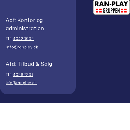
Adf: Kontor og
administration
Tlf:
40420932
info@ranplay.dk
Afd: Tilbud & Salg
Tlf:
40282231
kfc@ranplay.dk