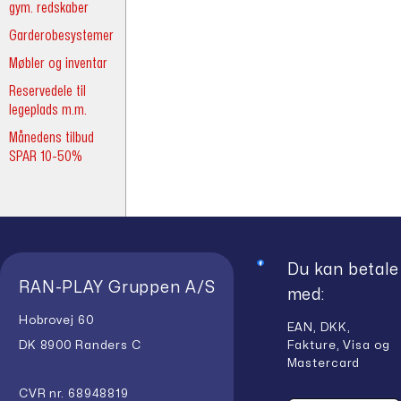
gym. redskaber
Garderobesystemer
Møbler og inventar
Reservedele til
legeplads m.m.
Månedens tilbud
SPAR 10-50%
Du kan betale
RAN-PLAY Gruppen A/S
med:
Hobrovej 60
EAN, DKK,
Fakture, Visa og
DK 8900 Randers C
Mastercard
CVR nr. 68948819