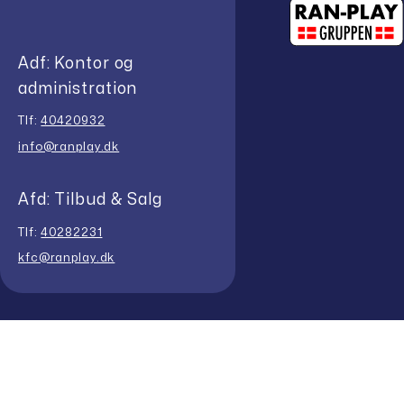
Adf: Kontor og
administration
Tlf:
40420932
info@ranplay.dk
Afd: Tilbud & Salg
Tlf:
40282231
kfc@ranplay.dk