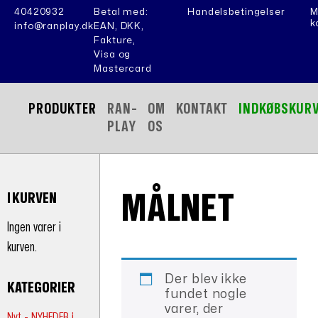
40420932
Betal med:
Handelsbetingelser
M
k
info@ranplay.dk
EAN, DKK,
Fakture,
Visa og
Mastercard
PRODUKTER
RAN-
OM
KONTAKT
INDKØBSKUR
PLAY
OS
MÅLNET
I KURVEN
Ingen varer i
kurven.
Der blev ikke
KATEGORIER
fundet nogle
varer, der
Nyt - NYHEDER i