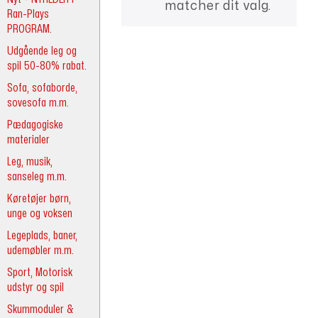
matcher dit valg.
Ran-Plays
PROGRAM.
Udgående leg og
spil 50-80% rabat.
Sofa, sofaborde,
sovesofa m.m.
Pædagogiske
materialer
Leg, musik,
sanseleg m.m.
Køretøjer børn,
unge og voksen
Legeplads, baner,
udemøbler m.m.
Sport, Motorisk
udstyr og spil
Skummoduler &