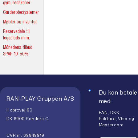
gym. redskaber
Garderobesystemer
Møbler og inventar
Reservedele til
legeplads m.m.
Månedens tilbud
SPAR 10-50%
Du kan betale
RAN-PLAY Gruppen A/S
med:
Hobrovej 60
EAN, DKK,
Fakture, Visa og
DK 8900 Randers C
Mastercard
CVR nr. 68948819