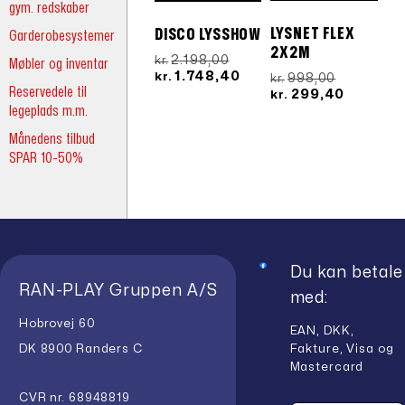
gym. redskaber
LYSNET FLEX
DISCO LYSSHOW
Garderobesystemer
2X2M
Den
2.198,00
kr.
Møbler og inventar
oprindelige
Den
1.748,40
Den
kr.
998,00
kr.
Reservedele til
pris
aktuelle
oprindeli
Den
299,40
kr.
var:
pris
legeplads m.m.
pris
aktuelle
kr.2.198,00.
er:
var:
pris
Månedens tilbud
kr.1.748,40.
kr.998,00.
er:
SPAR 10-50%
kr.299,40
Du kan betale
RAN-PLAY Gruppen A/S
med:
Hobrovej 60
EAN, DKK,
Fakture, Visa og
DK 8900 Randers C
Mastercard
CVR nr. 68948819