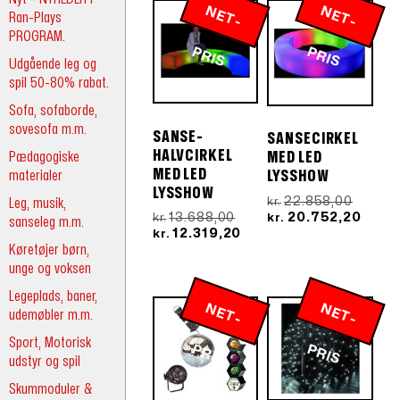
N
E
T
-
R
N
E
T
-
R
Ran-Plays
PROGRAM.
P
IS
P
IS
Udgående leg og
spil 50-80% rabat.
Sofa, sofaborde,
sovesofa m.m.
SANSE-
SANSECIRKEL
HALVCIRKEL
Pædagogiske
MED LED
MED LED
materialer
LYSSHOW
LYSSHOW
Den
22.858,00
Leg, musik,
kr.
oprind
Den
Den
20.752,20
13.688,00
kr.
kr.
sanseleg m.m.
pris
aktue
oprindelige
Den
12.319,20
kr.
Køretøjer børn,
var:
pris
pris
aktuelle
kr.22.8
er:
var:
pris
unge og voksen
kr.20
kr.13.688,00.
er:
Legeplads, baner,
kr.12.319,20.
N
E
T
-
R
N
E
T
-
R
udemøbler m.m.
Sport, Motorisk
P
IS
P
IS
udstyr og spil
Skummoduler &