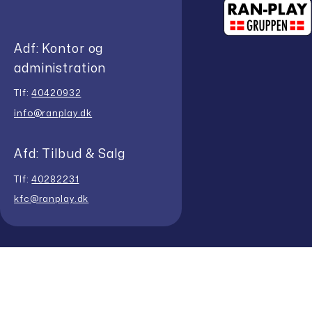
Adf: Kontor og
administration
Tlf:
40420932
info@ranplay.dk
Afd: Tilbud & Salg
Tlf:
40282231
kfc@ranplay.dk