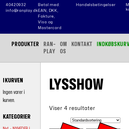
40420932
Betal med:
Handelsbetingelser
M
k
info@ranplay.dk
EAN, DKK,
Fakture,
Visa og
Mastercard
PRODUKTER
RAN-
OM
KONTAKT
INDKØBSKUR
PLAY
OS
LYSSHOW
I KURVEN
Ingen varer i
kurven.
Viser 4 resultater
KATEGORIER
Nyt - NYHEDER i